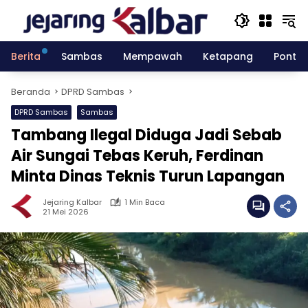
Langsung
ke
konten
Berita
Sambas
Mempawah
Ketapang
Pontia
Beranda
DPRD Sambas
DPRD Sambas
Sambas
Tambang Ilegal Diduga Jadi Sebab
Air Sungai Tebas Keruh, Ferdinan
Minta Dinas Teknis Turun Lapangan
Jejaring Kalbar
1 Min Baca
21 Mei 2026