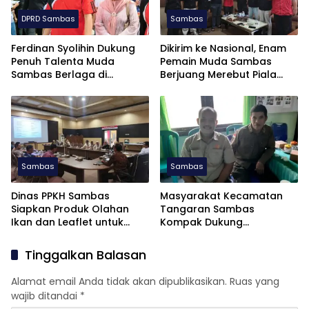
DPRD Sambas
Sambas
Ferdinan Syolihin Dukung
Dikirim ke Nasional, Enam
Penuh Talenta Muda
Pemain Muda Sambas
Sambas Berlaga di
Berjuang Merebut Piala
Soekarno Cup U-17 2026
Soekarno Cup U-17 di
Jatim
Sambas
Sambas
Dinas PPKH Sambas
Masyarakat Kecamatan
Siapkan Produk Olahan
Tangaran Sambas
Ikan dan Leaflet untuk
Kompak Dukung
APKASI Otonomi Expo 2026
Pembentukan Dapil Kalbar
III untuk Perkuat Aspirasi
Tinggalkan Balasan
Perbatasan
Alamat email Anda tidak akan dipublikasikan.
Ruas yang
wajib ditandai
*