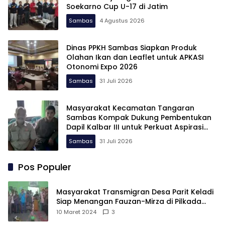
Soekarno Cup U-17 di Jatim
Sambas
4 Agustus 2026
Dinas PPKH Sambas Siapkan Produk
Olahan Ikan dan Leaflet untuk APKASI
Otonomi Expo 2026
Sambas
31 Juli 2026
Masyarakat Kecamatan Tangaran
Sambas Kompak Dukung Pembentukan
Dapil Kalbar III untuk Perkuat Aspirasi
Perbatasan
Sambas
31 Juli 2026
Pos Populer
Masyarakat Transmigran Desa Parit Keladi
Siap Menangan Fauzan-Mirza di Pilkada
Kubu Raya
10 Maret 2024
3