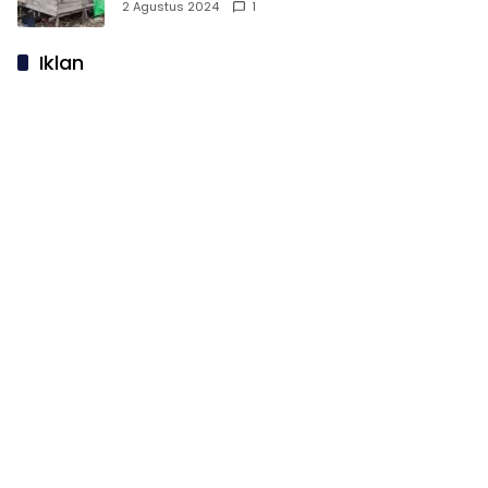
Huni
2 Agustus 2024
1
Iklan