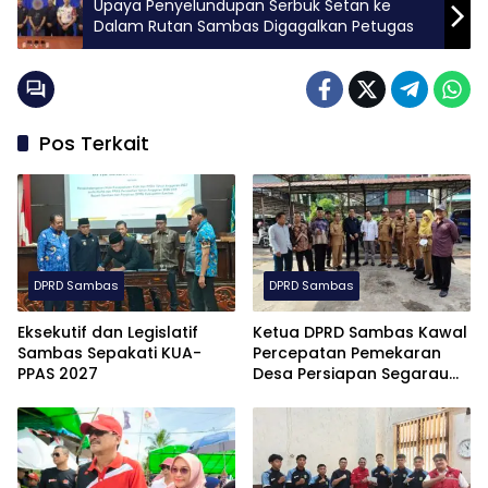
Upaya Penyelundupan Serbuk Setan ke
Dalam Rutan Sambas Digagalkan Petugas
Pos Terkait
DPRD Sambas
DPRD Sambas
Eksekutif dan Legislatif
Ketua DPRD Sambas Kawal
Sambas Sepakati KUA-
Percepatan Pemekaran
PPAS 2027
Desa Persiapan Segarau
Limus