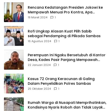
Rencana Kedatangan Presiden Jokowi ke
Mempawah Menuai Pro Kontra, Apa
Sebabnya?
19 Maret 2024
1
Rofi Ungkap Alasan Kuat Pilih Sabib
sebagai Pendamping di Pilkada Sambas
16 Agustus 2024
1
Perempuan Ini Ngaku Bersetubuh di Kantor
Desa, Kades Pasir Panjang Mempawah
Membantah: Silakan Buktikan!
22 Januari 2024
1
Kasus 72 Orang Keracunan di Galing
Dalam Penyelidikan Polres Sambas
25 Oktober 2024
1
Rumah Warga di Nusapati Memprihatinkan,
Kondisinya Nyaris Roboh dan Tidak Layak