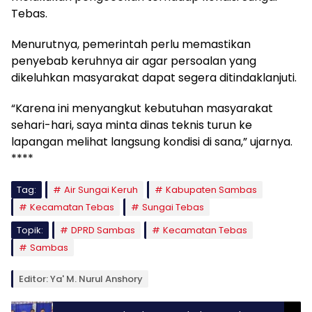
Tebas.
Menurutnya, pemerintah perlu memastikan
penyebab keruhnya air agar persoalan yang
dikeluhkan masyarakat dapat segera ditindaklanjuti.
“Karena ini menyangkut kebutuhan masyarakat
sehari-hari, saya minta dinas teknis turun ke
lapangan melihat langsung kondisi di sana,” ujarnya.
****
Tag:
Air Sungai Keruh
Kabupaten Sambas
Kecamatan Tebas
Sungai Tebas
Topik:
DPRD Sambas
Kecamatan Tebas
Sambas
Editor: Ya' M. Nurul Anshory