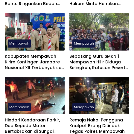
Bantu Ringankan Beban
Hukum Minta Hentikan
Masyarakat
Penyebaran Informasi
Mempawah
Mempawah
Kabupaten Mempawah
Sepasang Guru SMKN 1
Kirim Kontingen Jambore
Mempawah Hilir Diduga
Nasional XII Terbanyak se
Selingkuh, Ratusan Peserta
Kalimantan Barat
Didik Kompak Unjuk Rasa
Mempawah
Mempawah
Hindari Kendaraan Parkir,
Remaja Nakal Pengguna
Dua Sepeda Motor
Knalpot Brong Ditindak
Bertabrakan di Sungai
Tegas Polres Mempawah