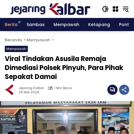
Langsung
ke
konten
Berita
Sambas
Mempawah
Ketapang
Pontia
Beranda
Mempawah
Mempawah
Viral Tindakan Asusila Remaja
Dimediasi Polsek Pinyuh, Para Pihak
Sepakat Damai
Jejaring Kalbar
1 Min Baca
28 Mei 2026