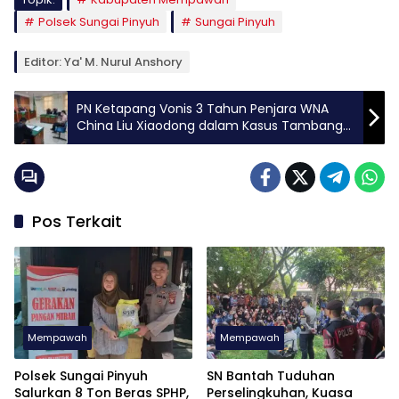
Polsek Sungai Pinyuh
Sungai Pinyuh
Editor: Ya' M. Nurul Anshory
PN Ketapang Vonis 3 Tahun Penjara WNA
China Liu Xiaodong dalam Kasus Tambang
Emas Ilegal
Pos Terkait
Mempawah
Mempawah
Polsek Sungai Pinyuh
SN Bantah Tuduhan
Salurkan 8 Ton Beras SPHP,
Perselingkuhan, Kuasa