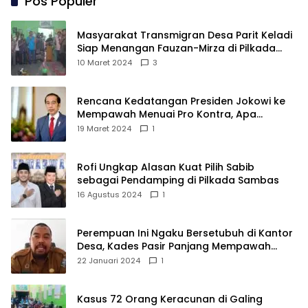
Pos Populer
Masyarakat Transmigran Desa Parit Keladi
Siap Menangan Fauzan-Mirza di Pilkada
Kubu Raya
10 Maret 2024
3
Rencana Kedatangan Presiden Jokowi ke
Mempawah Menuai Pro Kontra, Apa
Sebabnya?
19 Maret 2024
1
Rofi Ungkap Alasan Kuat Pilih Sabib
sebagai Pendamping di Pilkada Sambas
16 Agustus 2024
1
Perempuan Ini Ngaku Bersetubuh di Kantor
Desa, Kades Pasir Panjang Mempawah
Membantah: Silakan Buktikan!
22 Januari 2024
1
Kasus 72 Orang Keracunan di Galing