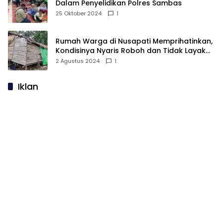
Dalam Penyelidikan Polres Sambas
25 Oktober 2024
1
Rumah Warga di Nusapati Memprihatinkan,
Kondisinya Nyaris Roboh dan Tidak Layak
Huni
2 Agustus 2024
1
Iklan