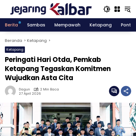
Langsung
ke
konten
Berita
Sambas
Mempawah
Ketapang
Pontia
Beranda
Ketapang
Ketapang
Peringati Hari Otda, Pemkab
Ketapang Tegaskan Komitmen
Wujudkan Asta Cita
Dagun
2 Min Baca
27 April 2026