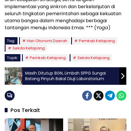
implementasi yang sinkron dan berkelanjutan di
seluruh tingkatan pemerintahan sebagai kekuatan
utama bangsa dalam menghadapi berbagai
tantangan menuju Indonesia Emas. *** (
Yoga
)
Tag:
Hari Otonomi Daerah
Pemkab Ketapang
Sekda Ketapang
Topik:
Pemkab Ketapang
Sekda Ketapang
Masih Ditutup BGN, Limbah SPPG Sungai
Batang Pinyuh Bakal Diuji Laboratorium
Pos Terkait