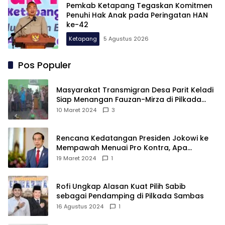
Pemkab Ketapang Tegaskan Komitmen
Penuhi Hak Anak pada Peringatan HAN
ke-42
Ketapang
5 Agustus 2026
Pos Populer
Masyarakat Transmigran Desa Parit Keladi
Siap Menangan Fauzan-Mirza di Pilkada
Kubu Raya
10 Maret 2024
3
Rencana Kedatangan Presiden Jokowi ke
Mempawah Menuai Pro Kontra, Apa
Sebabnya?
19 Maret 2024
1
Rofi Ungkap Alasan Kuat Pilih Sabib
sebagai Pendamping di Pilkada Sambas
16 Agustus 2024
1