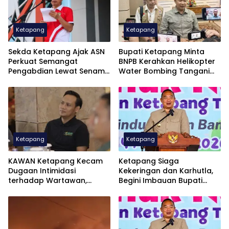
Ketapang
Ketapang
Sekda Ketapang Ajak ASN
Bupati Ketapang Minta
Perkuat Semangat
BNPB Kerahkan Helikopter
Pengabdian Lewat Senam
Water Bombing Tangani
Massal HUT Ke-81 RI
Karhutla
Ketapang
Ketapang
KAWAN Ketapang Kecam
Ketapang Siaga
Dugaan Intimidasi
Kekeringan dan Karhutla,
terhadap Wartawan,
Begini Imbauan Bupati
Sengketa Pers Diselesaikan
Alexander
Sesuai UU Pers