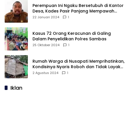
Perempuan Ini Ngaku Bersetubuh di Kantor
Desa, Kades Pasir Panjang Mempawah
Membantah: Silakan Buktikan!
22 Januari 2024
1
Kasus 72 Orang Keracunan di Galing
Dalam Penyelidikan Polres Sambas
25 Oktober 2024
1
Rumah Warga di Nusapati Memprihatinkan,
Kondisinya Nyaris Roboh dan Tidak Layak
Huni
2 Agustus 2024
1
Iklan