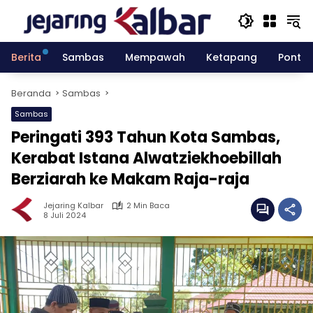
Langsung
ke
konten
Berita
Sambas
Mempawah
Ketapang
Pontia
Beranda
Sambas
Sambas
Peringati 393 Tahun Kota Sambas,
Kerabat Istana Alwatziekhoebillah
Berziarah ke Makam Raja-raja
Jejaring Kalbar
2 Min Baca
8 Juli 2024