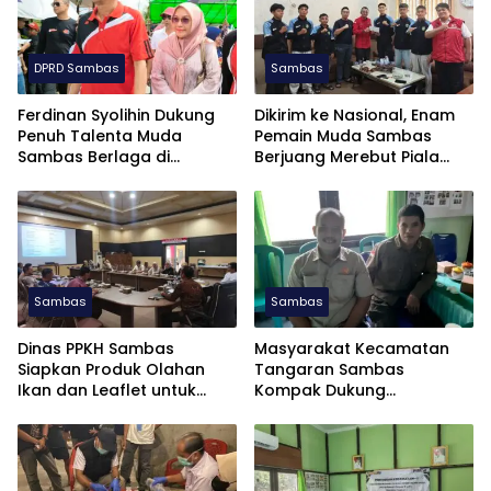
DPRD Sambas
Sambas
Ferdinan Syolihin Dukung
Dikirim ke Nasional, Enam
Penuh Talenta Muda
Pemain Muda Sambas
Sambas Berlaga di
Berjuang Merebut Piala
Soekarno Cup U-17 2026
Soekarno Cup U-17 di
Jatim
Sambas
Sambas
Dinas PPKH Sambas
Masyarakat Kecamatan
Siapkan Produk Olahan
Tangaran Sambas
Ikan dan Leaflet untuk
Kompak Dukung
APKASI Otonomi Expo 2026
Pembentukan Dapil Kalbar
III untuk Perkuat Aspirasi
Perbatasan