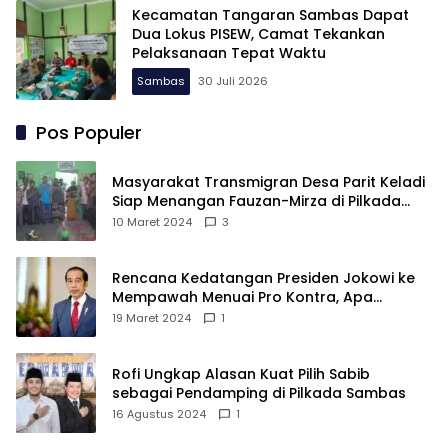
Kecamatan Tangaran Sambas Dapat
Dua Lokus PISEW, Camat Tekankan
Pelaksanaan Tepat Waktu
Sambas
30 Juli 2026
Pos Populer
Masyarakat Transmigran Desa Parit Keladi
Siap Menangan Fauzan-Mirza di Pilkada
Kubu Raya
10 Maret 2024
3
Rencana Kedatangan Presiden Jokowi ke
Mempawah Menuai Pro Kontra, Apa
Sebabnya?
19 Maret 2024
1
Rofi Ungkap Alasan Kuat Pilih Sabib
sebagai Pendamping di Pilkada Sambas
16 Agustus 2024
1