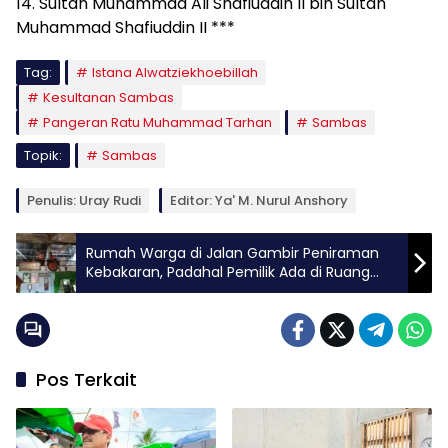
14. Sultan Muhammad Ali Shafiuddin II bin Sultan
Muhammad Shafiuddin II ***
Tag:
Istana Alwatziekhoebillah
Kesultanan Sambas
Pangeran Ratu Muhammad Tarhan
Sambas
Topik:
Sambas
Penulis: Uray Rudi
Editor: Ya' M. Nurul Anshory
Rumah Warga di Jalan Gambir Peniraman
Kebakaran, Padahal Pemilik Ada di Ruang
Tamu
Pos Terkait