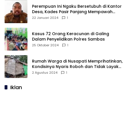
Perempuan Ini Ngaku Bersetubuh di Kantor
Desa, Kades Pasir Panjang Mempawah
Membantah: Silakan Buktikan!
22 Januari 2024
1
Kasus 72 Orang Keracunan di Galing
Dalam Penyelidikan Polres Sambas
25 Oktober 2024
1
Rumah Warga di Nusapati Memprihatinkan,
Kondisinya Nyaris Roboh dan Tidak Layak
Huni
2 Agustus 2024
1
Iklan