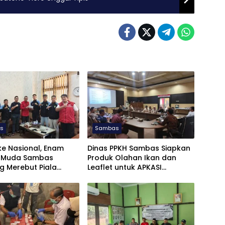
s
Sambas
 ke Nasional, Enam
Dinas PPKH Sambas Siapkan
 Muda Sambas
Produk Olahan Ikan dan
g Merebut Piala
Leaflet untuk APKASI
o Cup U-17 di Jatim
Otonomi Expo 2026