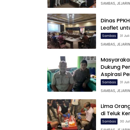
SAMBAS, JEJARIN
Dinas PPKH
Leaflet un
Sambas
31 Jul
SAMBAS, JEJARIN
Masyaraka
Dukung Pem
Aspirasi P
Sambas
31 Jul
SAMBAS, JEJARI
Lima Orang
di Teluk K
Sambas
30 Jul
SAMBAS, JEJARI