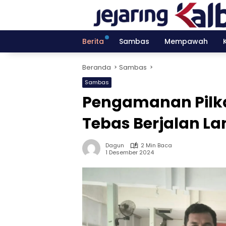
Langsung
ke
konten
Berita
Sambas
Mempawah
Beranda
Sambas
Sambas
Pengamanan Pilk
Tebas Berjalan L
Dagun
2 Min Baca
1 Desember 2024