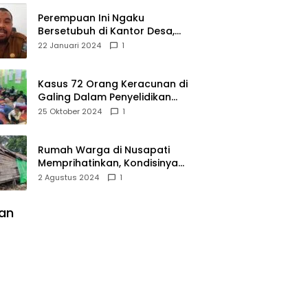
Perempuan Ini Ngaku
Bersetubuh di Kantor Desa,
Kades Pasir Panjang
22 Januari 2024
1
Mempawah Membantah:
Silakan Buktikan!
Kasus 72 Orang Keracunan di
Galing Dalam Penyelidikan
Polres Sambas
25 Oktober 2024
1
Rumah Warga di Nusapati
Memprihatinkan, Kondisinya
Nyaris Roboh dan Tidak Layak
2 Agustus 2024
1
Huni
lan