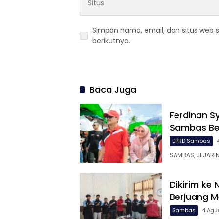
Simpan nama, email, dan situs web 
berikutnya.
Baca Juga
Ferdinan S
Sambas Ber
DPRD Sambas
SAMBAS, JEJARING
Dikirim ke
Berjuang M
Sambas
4 Agu