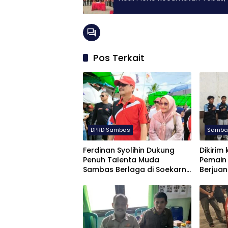
Pos Terkait
DPRD Sambas
Samba
Ferdinan Syolihin Dukung
Dikirim
Penuh Talenta Muda
Pemain
Sambas Berlaga di Soekarno
Berjuan
Cup U-17 2026
Soekarn