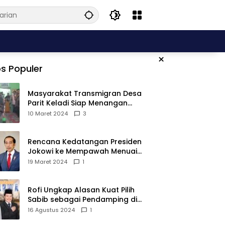
×
s Populer
Masyarakat Transmigran Desa
Parit Keladi Siap Menangan
Fauzan-Mirza di Pilkada Kubu
10 Maret 2024
3
Raya
Rencana Kedatangan Presiden
Jokowi ke Mempawah Menuai
Pro Kontra, Apa Sebabnya?
19 Maret 2024
1
Rofi Ungkap Alasan Kuat Pilih
Sabib sebagai Pendamping di
Pilkada Sambas
16 Agustus 2024
1