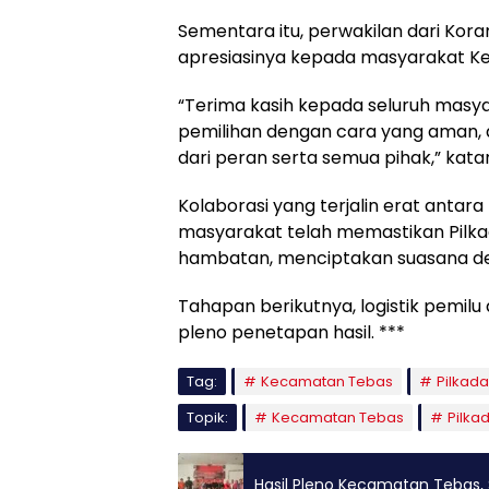
Sementara itu, perwakilan dari Kor
apresiasinya kepada masyarakat K
“Terima kasih kepada seluruh masyar
pemilihan dengan cara yang aman, da
dari peran serta semua pihak,” kata
Kolaborasi yang terjalin erat anta
masyarakat telah memastikan Pilk
hambatan, menciptakan suasana de
Tahapan berikutnya, logistik pemilu
pleno penetapan hasil. ***
Tag:
Kecamatan Tebas
Pilkad
Topik:
Kecamatan Tebas
Pilka
Hasil Pleno Kecamatan Tebas, 