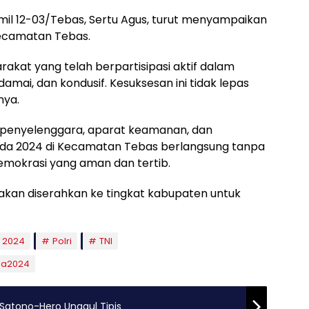
amil 12-03/Tebas, Sertu Agus, turut menyampaikan
ecamatan Tebas.
akat yang telah berpartisipasi aktif dalam
mai, dan kondusif. Kesuksesan ini tidak lepas
nya.
ra penyelenggara, aparat keamanan, dan
ada 2024 di Kecamatan Tebas berlangsung tanpa
mokrasi yang aman dan tertib.
 akan diserahkan ke tingkat kabupaten untuk
a 2024
Polri
TNI
da2024
Satono-Hero Unggul Tipis