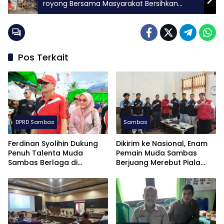
royong Bersama Masyarakat Bersihkan
Selokan
Pos Terkait
DPRD Sambas
Sambas
Ferdinan Syolihin Dukung
Dikirim ke Nasional, Enam
Penuh Talenta Muda
Pemain Muda Sambas
Sambas Berlaga di
Berjuang Merebut Piala
Soekarno Cup U-17 2026
Soekarno Cup U-17 di
Jatim