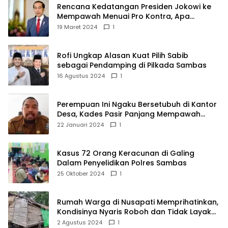
Rencana Kedatangan Presiden Jokowi ke
Mempawah Menuai Pro Kontra, Apa
Sebabnya?
19 Maret 2024
1
Rofi Ungkap Alasan Kuat Pilih Sabib
sebagai Pendamping di Pilkada Sambas
16 Agustus 2024
1
Perempuan Ini Ngaku Bersetubuh di Kantor
Desa, Kades Pasir Panjang Mempawah
Membantah: Silakan Buktikan!
22 Januari 2024
1
Kasus 72 Orang Keracunan di Galing
Dalam Penyelidikan Polres Sambas
25 Oktober 2024
1
Rumah Warga di Nusapati Memprihatinkan,
Kondisinya Nyaris Roboh dan Tidak Layak
Huni
2 Agustus 2024
1