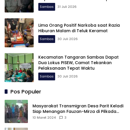
Perbatasan
Sambas
31 Juli 2026
Lima Orang Positif Narkoba saat Razia
Hiburan Malam di Teluk Keramat
Sambas
30 Juli 2026
Kecamatan Tangaran Sambas Dapat
Dua Lokus PISEW, Camat Tekankan
Pelaksanaan Tepat Waktu
Sambas
30 Juli 2026
Pos Populer
Masyarakat Transmigran Desa Parit Keladi
Siap Menangan Fauzan-Mirza di Pilkada
Kubu Raya
10 Maret 2024
3