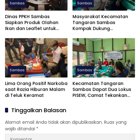
Sambas
Sambas
Dinas PPKH Sambas
Masyarakat Kecamatan
Siapkan Produk Olahan
Tangaran Sambas
Ikan dan Leaflet untuk
Kompak Dukung
APKASI Otonomi Expo 2026
Pembentukan Dapil Kalbar
III untuk Perkuat Aspirasi
Perbatasan
Sambas
Sambas
Lima Orang Positif Narkoba
Kecamatan Tangaran
saat Razia Hiburan Malam
Sambas Dapat Dua Lokus
di Teluk Keramat
PISEW, Camat Tekankan
Pelaksanaan Tepat Waktu
Tinggalkan Balasan
Alamat email Anda tidak akan dipublikasikan.
Ruas yang
wajib ditandai
*