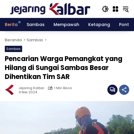
Langsung
ke
konten
Berita
Sambas
Mempawah
Ketapang
Pontia
Beranda
Sambas
Sambas
Pencarian Warga Pemangkat yang
Hilang di Sungai Sambas Besar
Dihentikan Tim SAR
Jejaring Kalbar
1 Min Baca
4 Mei 2024