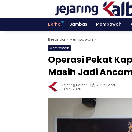
Langsung
ke
konten
Berita
Sambas
Mempawah
Beranda
Mempawah
Mempawah
Operasi Pekat Kap
Masih Jadi Anca
Jejaring Kalbar
2 Min Baca
13 Mei 2026