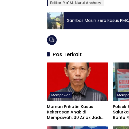
Editor: Ya' M. Nurul Anshory
Sambas Masih Zero Kasus PMK,
Pos Terkait
Mempawah
Memp
Maman Prihatin Kasus
Polsek 
Kekerasan Anak di
Salurka
Mempawah: 30 Anak Jadi
Bantu 
Korban dalam 7 Bulan
Masyar