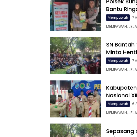
Polsek Sun
Bantu Rin
Mempawah
7 
MEMPAWAH, JEJA
SN Bantah 
Minta Hent
Mempawah
7 
MEMPAWAH, JEJAR
Kabupaten
Nasional X
Mempawah
6 
MEMPAWAH, JEJAR
Sepasang G