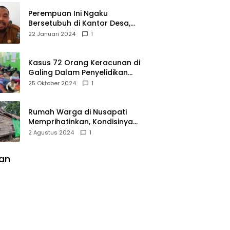
Perempuan Ini Ngaku
Bersetubuh di Kantor Desa,
Kades Pasir Panjang
22 Januari 2024
1
Mempawah Membantah:
Silakan Buktikan!
Kasus 72 Orang Keracunan di
Galing Dalam Penyelidikan
Polres Sambas
25 Oktober 2024
1
Rumah Warga di Nusapati
Memprihatinkan, Kondisinya
Nyaris Roboh dan Tidak Layak
2 Agustus 2024
1
Huni
lan