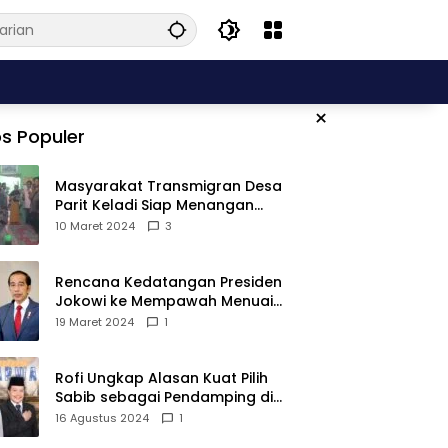
×
s Populer
Masyarakat Transmigran Desa
Parit Keladi Siap Menangan
Fauzan-Mirza di Pilkada Kubu
10 Maret 2024
3
Raya
Rencana Kedatangan Presiden
Jokowi ke Mempawah Menuai
Pro Kontra, Apa Sebabnya?
19 Maret 2024
1
Rofi Ungkap Alasan Kuat Pilih
Sabib sebagai Pendamping di
Pilkada Sambas
16 Agustus 2024
1