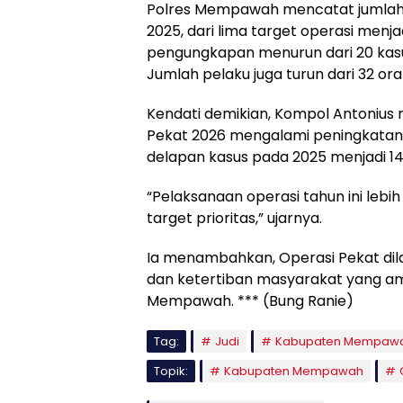
Polres Mempawah mencatat jumlah t
2025, dari lima target operasi menj
pengungkapan menurun dari 20 kasu
Jumlah pelaku juga turun dari 32 or
Kendati demikian, Kompol Antoniu
Pekat 2026 mengalami peningkatan.
delapan kasus pada 2025 menjadi 14 
“Pelaksanaan operasi tahun ini lebih
target prioritas,” ujarnya.
Ia menambahkan, Operasi Pekat dil
dan ketertiban masyarakat yang am
Mempawah. *** (Bung Ranie)
Tag:
Judi
Kabupaten Mempaw
Topik:
Kabupaten Mempawah