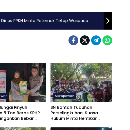
 Dinas PPKH Minta Peternak Tetap Waspada
awah
Mempawah
Sungai Pinyuh
SN Bantah Tuduhan
n 8 Ton Beras SPHP,
Perselingkuhan, Kuasa
Ringankan Beban
Hukum Minta Hentikan
akat
Penyebaran Informasi