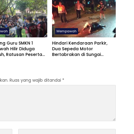
awah
Mempawah
ng Guru SMKN 1
Hindari Kendaraan Parkir,
ah Hilir Diduga
Dua Sepeda Motor
uh, Ratusan Peserta
Bertabrakan di Sungai
Kompak Unjuk Rasa
Pinyuh, Satu Tewas
kan.
Ruas yang wajib ditandai
*