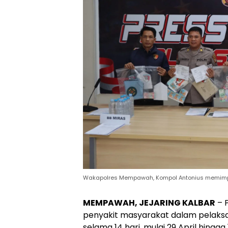
Wakapolres Mempawah, Kompol Antonius memimpin
MEMPAWAH, JEJARING KALBAR
– 
penyakit masyarakat dalam pelaksa
selama 14 hari, mulai 29 April hingga