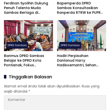
Ferdinan Syolihin Dukung
Bapemperda DPRD
Penuh Talenta Muda
Sambas Konsultasikan
Sambas Berlaga di
Ranperda RTRW ke PUPR
Soekarno Cup U-17 2026
Kalbar, Fokus Sinkronisasi
Tata Ruang
DPRD Sambas
DPRD Sambas
Banmus DPRD Sambas
Hadiri Perpisahan
Belajar ke DPRD Kota
Danlanud Harry
Pontianak, Fokus
Hadisoemantri, Sehan
Tingkatkan Efektivitas
Apresiasi Sinergi TNI dan
Penyusunan Agenda Kerja
Forkopimda Singbebas
Tinggalkan Balasan
Alamat email Anda tidak akan dipublikasikan.
Ruas yang
wajib ditandai
*