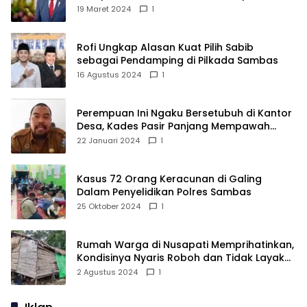
Sebabnya?
19 Maret 2024
1
Rofi Ungkap Alasan Kuat Pilih Sabib
sebagai Pendamping di Pilkada Sambas
16 Agustus 2024
1
Perempuan Ini Ngaku Bersetubuh di Kantor
Desa, Kades Pasir Panjang Mempawah
Membantah: Silakan Buktikan!
22 Januari 2024
1
Kasus 72 Orang Keracunan di Galing
Dalam Penyelidikan Polres Sambas
25 Oktober 2024
1
Rumah Warga di Nusapati Memprihatinkan,
Kondisinya Nyaris Roboh dan Tidak Layak
Huni
2 Agustus 2024
1