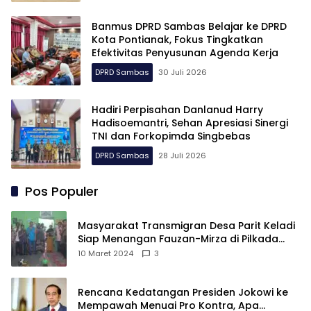
Banmus DPRD Sambas Belajar ke DPRD
Kota Pontianak, Fokus Tingkatkan
Efektivitas Penyusunan Agenda Kerja
DPRD Sambas
30 Juli 2026
Hadiri Perpisahan Danlanud Harry
Hadisoemantri, Sehan Apresiasi Sinergi
TNI dan Forkopimda Singbebas
DPRD Sambas
28 Juli 2026
Pos Populer
Masyarakat Transmigran Desa Parit Keladi
Siap Menangan Fauzan-Mirza di Pilkada
Kubu Raya
10 Maret 2024
3
Rencana Kedatangan Presiden Jokowi ke
Mempawah Menuai Pro Kontra, Apa