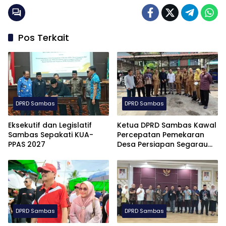
Pos Terkait
DPRD Sambas
DPRD Sambas
Eksekutif dan Legislatif
Ketua DPRD Sambas Kawal
Sambas Sepakati KUA-
Percepatan Pemekaran
PPAS 2027
Desa Persiapan Segarau
Limus
DPRD Sambas
DPRD Sambas