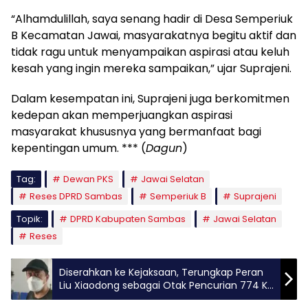
“Alhamdulillah, saya senang hadir di Desa Semperiuk
B Kecamatan Jawai, masyarakatnya begitu aktif dan
tidak ragu untuk menyampaikan aspirasi atau keluh
kesah yang ingin mereka sampaikan,” ujar Suprajeni.
Dalam kesempatan ini, Suprajeni juga berkomitmen
kedepan akan memperjuangkan aspirasi
masyarakat khususnya yang bermanfaat bagi
kepentingan umum. *** (
Dagun
)
Tag:
Dewan PKS
Jawai Selatan
Reses DPRD Sambas
Semperiuk B
Suprajeni
Topik:
DPRD Kabupaten Sambas
Jawai Selatan
Reses
Diserahkan ke Kejaksaan, Terungkap Peran
Liu Xiaodong sebagai Otak Pencurian 774 Kg
Emas di Ketapang