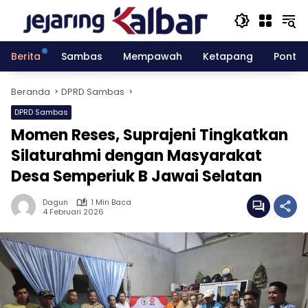
Langsung
ke
konten
Berita
Sambas
Mempawah
Ketapang
Pontia
Beranda
DPRD Sambas
DPRD Sambas
Momen Reses, Suprajeni Tingkatkan
Silaturahmi dengan Masyarakat
Desa Semperiuk B Jawai Selatan
Dagun
1 Min Baca
4 Februari 2026