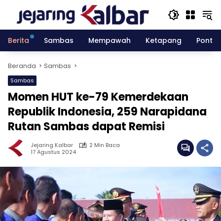
Langsung
ke
konten
Berita
Sambas
Mempawah
Ketapang
Pontia
Beranda
Sambas
Sambas
Momen HUT ke-79 Kemerdekaan
Republik Indonesia, 259 Narapidana
Rutan Sambas dapat Remisi
Jejaring Kalbar
2 Min Baca
17 Agustus 2024