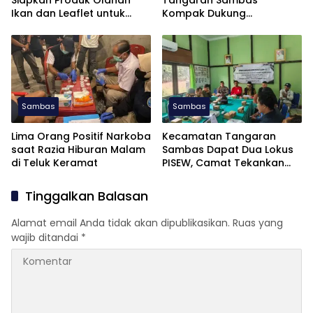
Ikan dan Leaflet untuk
Kompak Dukung
APKASI Otonomi Expo 2026
Pembentukan Dapil Kalbar
III untuk Perkuat Aspirasi
Perbatasan
Sambas
Sambas
Lima Orang Positif Narkoba
Kecamatan Tangaran
saat Razia Hiburan Malam
Sambas Dapat Dua Lokus
di Teluk Keramat
PISEW, Camat Tekankan
Pelaksanaan Tepat Waktu
Tinggalkan Balasan
Alamat email Anda tidak akan dipublikasikan.
Ruas yang
wajib ditandai
*