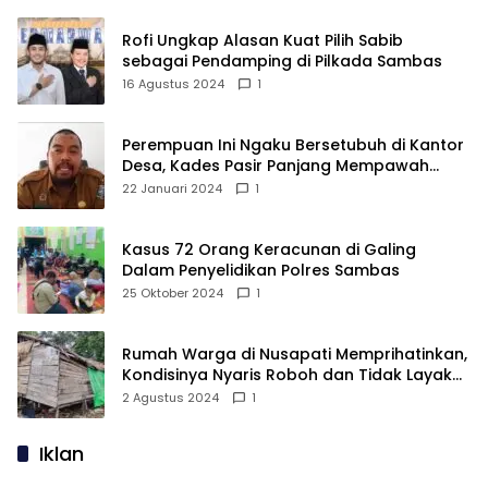
Rofi Ungkap Alasan Kuat Pilih Sabib
sebagai Pendamping di Pilkada Sambas
16 Agustus 2024
1
Perempuan Ini Ngaku Bersetubuh di Kantor
Desa, Kades Pasir Panjang Mempawah
Membantah: Silakan Buktikan!
22 Januari 2024
1
Kasus 72 Orang Keracunan di Galing
Dalam Penyelidikan Polres Sambas
25 Oktober 2024
1
Rumah Warga di Nusapati Memprihatinkan,
Kondisinya Nyaris Roboh dan Tidak Layak
Huni
2 Agustus 2024
1
Iklan