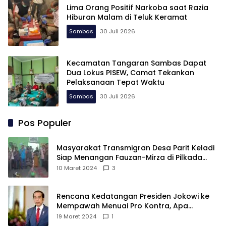
Lima Orang Positif Narkoba saat Razia
Hiburan Malam di Teluk Keramat
Sambas
30 Juli 2026
Kecamatan Tangaran Sambas Dapat
Dua Lokus PISEW, Camat Tekankan
Pelaksanaan Tepat Waktu
Sambas
30 Juli 2026
Pos Populer
Masyarakat Transmigran Desa Parit Keladi
Siap Menangan Fauzan-Mirza di Pilkada
Kubu Raya
10 Maret 2024
3
Rencana Kedatangan Presiden Jokowi ke
Mempawah Menuai Pro Kontra, Apa
Sebabnya?
19 Maret 2024
1