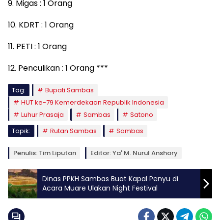
9. Migas : 1 Orang
10. KDRT : 1 Orang
11. PETI : 1 Orang
12. Penculikan : 1 Orang ***
Tag:
Bupati Sambas
HUT ke-79 Kemerdekaan Republik Indonesia
Luhur Prasaja
Sambas
Satono
Topik:
Rutan Sambas
Sambas
Penulis: Tim Liputan
Editor: Ya' M. Nurul Anshory
Dinas PPKH Sambas Buat Kapal Penyu di
Acara Muare Ulakan Night Festival