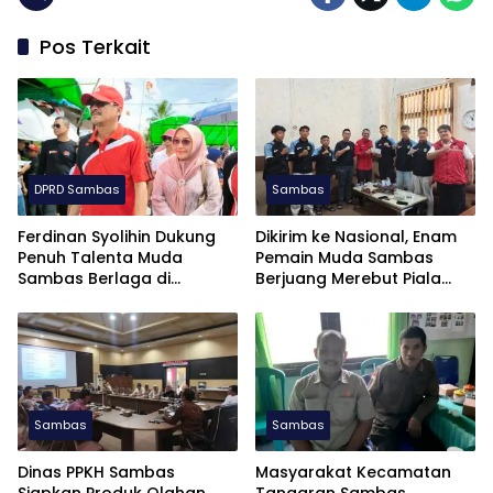
Pos Terkait
DPRD Sambas
Sambas
Ferdinan Syolihin Dukung
Dikirim ke Nasional, Enam
Penuh Talenta Muda
Pemain Muda Sambas
Sambas Berlaga di
Berjuang Merebut Piala
Soekarno Cup U-17 2026
Soekarno Cup U-17 di
Jatim
Sambas
Sambas
Dinas PPKH Sambas
Masyarakat Kecamatan
Siapkan Produk Olahan
Tangaran Sambas