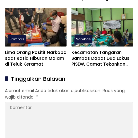
APKASI Otonomi Expo 2026
Pembentukan Dapil Kalbar
III untuk Perkuat Aspirasi
Perbatasan
Sambas
Sambas
Lima Orang Positif Narkoba
Kecamatan Tangaran
saat Razia Hiburan Malam
Sambas Dapat Dua Lokus
di Teluk Keramat
PISEW, Camat Tekankan
Pelaksanaan Tepat Waktu
Tinggalkan Balasan
Alamat email Anda tidak akan dipublikasikan.
Ruas yang
wajib ditandai
*