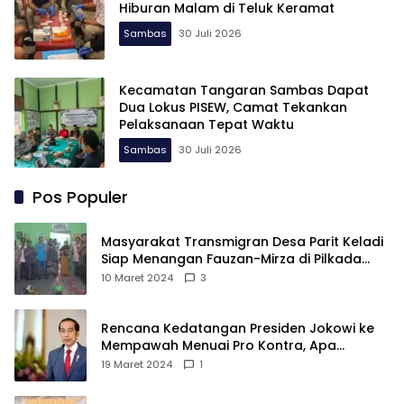
Hiburan Malam di Teluk Keramat
Sambas
30 Juli 2026
Kecamatan Tangaran Sambas Dapat
Dua Lokus PISEW, Camat Tekankan
Pelaksanaan Tepat Waktu
Sambas
30 Juli 2026
Pos Populer
Masyarakat Transmigran Desa Parit Keladi
Siap Menangan Fauzan-Mirza di Pilkada
Kubu Raya
10 Maret 2024
3
Rencana Kedatangan Presiden Jokowi ke
Mempawah Menuai Pro Kontra, Apa
Sebabnya?
19 Maret 2024
1