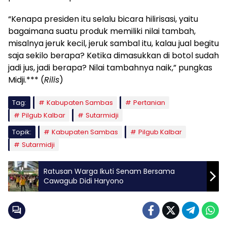
“Kenapa presiden itu selalu bicara hilirisasi, yaitu
bagaimana suatu produk memiliki nilai tambah,
misalnya jeruk kecil, jeruk sambal itu, kalau jual begitu
saja sekilo berapa? Ketika dimasukkan di botol sudah
jadi jus, jadi berapa? Nilai tambahnya naik,” pungkas
Midji.*** (
Rilis
)
Tag:
Kabupaten Sambas
Pertanian
Pilgub Kalbar
Sutarmidji
Topik:
Kabupaten Sambas
Pilgub Kalbar
Sutarmidji
Ratusan Warga Ikuti Senam Bersama
Cawagub Didi Haryono