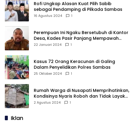
Rofi Ungkap Alasan Kuat Pilih Sabib
sebagai Pendamping di Pilkada Sambas
16 Agustus 2024
1
Perempuan Ini Ngaku Bersetubuh di Kantor
Desa, Kades Pasir Panjang Mempawah
Membantah: Silakan Buktikan!
22 Januari 2024
1
Kasus 72 Orang Keracunan di Galing
Dalam Penyelidikan Polres Sambas
25 Oktober 2024
1
Rumah Warga di Nusapati Memprihatinkan,
Kondisinya Nyaris Roboh dan Tidak Layak
Huni
2 Agustus 2024
1
Iklan