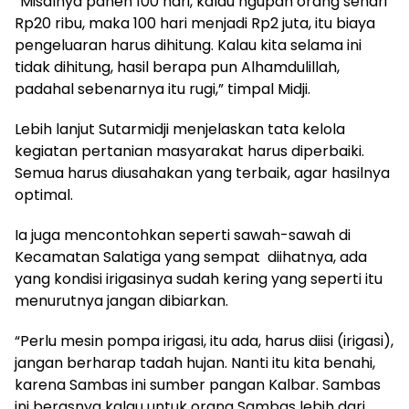
“Misalnya panen 100 hari, kalau ngupah orang sehari
Rp20 ribu, maka 100 hari menjadi Rp2 juta, itu biaya
pengeluaran harus dihitung. Kalau kita selama ini
tidak dihitung, hasil berapa pun Alhamdulillah,
padahal sebenarnya itu rugi,” timpal Midji.
Lebih lanjut Sutarmidji menjelaskan tata kelola
kegiatan pertanian masyarakat harus diperbaiki.
Semua harus diusahakan yang terbaik, agar hasilnya
optimal.
Ia juga mencontohkan seperti sawah-sawah di
Kecamatan Salatiga yang sempat
diihatnya, ada
yang kondisi irigasinya sudah kering yang seperti itu
menurutnya jangan dibiarkan.
“Perlu mesin pompa irigasi, itu ada, harus diisi (irigasi),
jangan berharap tadah hujan. Nanti itu kita benahi,
karena Sambas ini sumber pangan Kalbar. Sambas
ini berasnya kalau untuk orang Sambas lebih dari