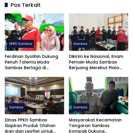
Pos Terkait
DPRD Sambas
Sambas
Ferdinan Syolihin Dukung
Dikirim ke Nasional, Enam
Penuh Talenta Muda
Pemain Muda Sambas
Sambas Berlaga di
Berjuang Merebut Piala
Soekarno Cup U-17 2026
Soekarno Cup U-17 di
Jatim
Sambas
Sambas
Dinas PPKH Sambas
Masyarakat Kecamatan
Siapkan Produk Olahan
Tangaran Sambas
Ikan dan Leaflet untuk
Kompak Dukung