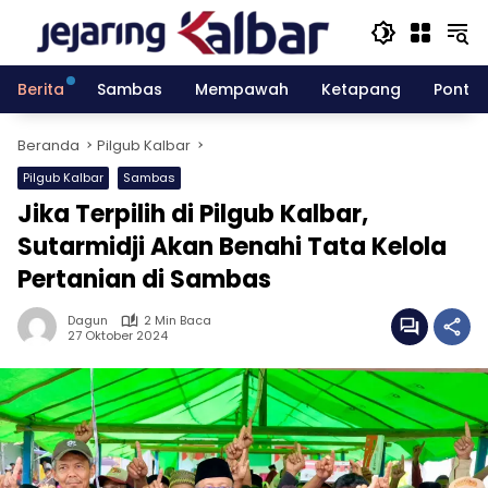
Langsung
ke
konten
Berita
Sambas
Mempawah
Ketapang
Pontia
Beranda
Pilgub Kalbar
Pilgub Kalbar
Sambas
Jika Terpilih di Pilgub Kalbar,
Sutarmidji Akan Benahi Tata Kelola
Pertanian di Sambas
Dagun
2 Min Baca
27 Oktober 2024