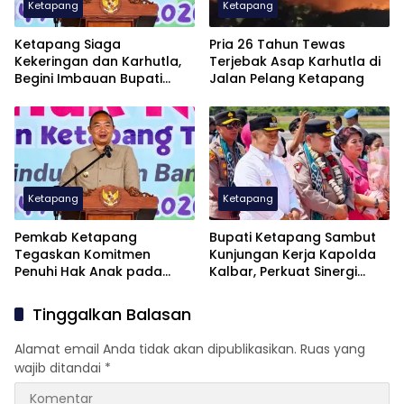
Ketapang
Ketapang
Ketapang Siaga
Pria 26 Tahun Tewas
Kekeringan dan Karhutla,
Terjebak Asap Karhutla di
Begini Imbauan Bupati
Jalan Pelang Ketapang
Alexander
Ketapang
Ketapang
Pemkab Ketapang
Bupati Ketapang Sambut
Tegaskan Komitmen
Kunjungan Kerja Kapolda
Penuhi Hak Anak pada
Kalbar, Perkuat Sinergi
Peringatan HAN ke-42
Jaga Kamtibmas
Tinggalkan Balasan
Alamat email Anda tidak akan dipublikasikan.
Ruas yang
wajib ditandai
*