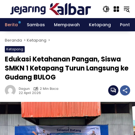
Langsung
ke
konten
Berita
Sambas
Mempawah
Ketapang
Pontia
Beranda
Ketapang
Ketapang
Edukasi Ketahanan Pangan, Siswa
SMKN 1 Ketapang Turun Langsung ke
Gudang BULOG
Dagun
2 Min Baca
22 April 2026