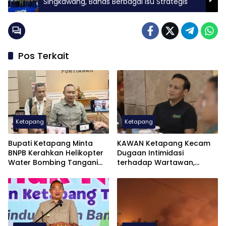
Singkawang, Bahas Berbagai Isu Strategis
Pos Terkait
Ketapang
Ketapang
Bupati Ketapang Minta
KAWAN Ketapang Kecam
BNPB Kerahkan Helikopter
Dugaan Intimidasi
Water Bombing Tangani
terhadap Wartawan,
Karhutla
Sengketa Pers Diselesaikan
Sesuai UU Pers