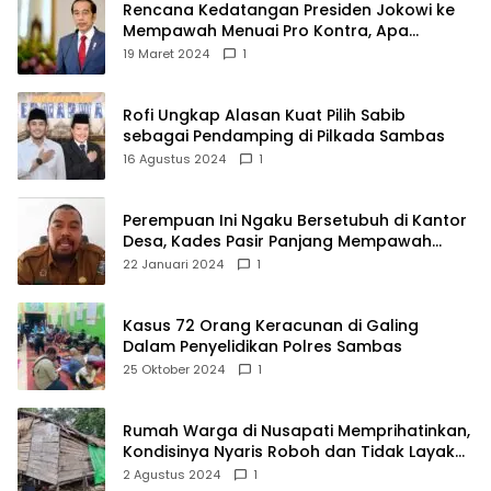
Rencana Kedatangan Presiden Jokowi ke
Mempawah Menuai Pro Kontra, Apa
Sebabnya?
19 Maret 2024
1
Rofi Ungkap Alasan Kuat Pilih Sabib
sebagai Pendamping di Pilkada Sambas
16 Agustus 2024
1
Perempuan Ini Ngaku Bersetubuh di Kantor
Desa, Kades Pasir Panjang Mempawah
Membantah: Silakan Buktikan!
22 Januari 2024
1
Kasus 72 Orang Keracunan di Galing
Dalam Penyelidikan Polres Sambas
25 Oktober 2024
1
Rumah Warga di Nusapati Memprihatinkan,
Kondisinya Nyaris Roboh dan Tidak Layak
Huni
2 Agustus 2024
1