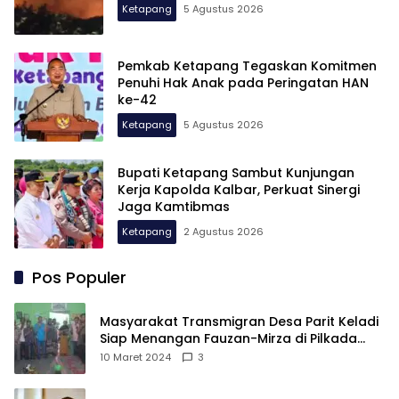
Ketapang
5 Agustus 2026
Pemkab Ketapang Tegaskan Komitmen
Penuhi Hak Anak pada Peringatan HAN
ke-42
Ketapang
5 Agustus 2026
Bupati Ketapang Sambut Kunjungan
Kerja Kapolda Kalbar, Perkuat Sinergi
Jaga Kamtibmas
Ketapang
2 Agustus 2026
Pos Populer
Masyarakat Transmigran Desa Parit Keladi
Siap Menangan Fauzan-Mirza di Pilkada
Kubu Raya
10 Maret 2024
3