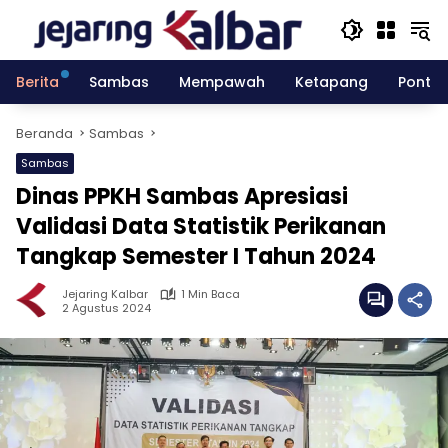
Langsung
ke
konten
Berita
Sambas
Mempawah
Ketapang
Pontia
Beranda
Sambas
Sambas
Dinas PPKH Sambas Apresiasi
Validasi Data Statistik Perikanan
Tangkap Semester I Tahun 2024
Jejaring Kalbar
1 Min Baca
2 Agustus 2024