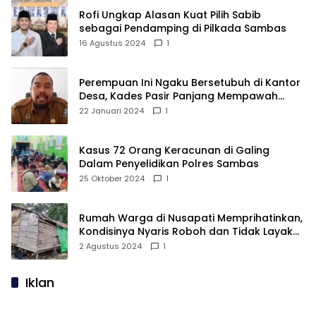
Rofi Ungkap Alasan Kuat Pilih Sabib
sebagai Pendamping di Pilkada Sambas
16 Agustus 2024
1
Perempuan Ini Ngaku Bersetubuh di Kantor
Desa, Kades Pasir Panjang Mempawah
Membantah: Silakan Buktikan!
22 Januari 2024
1
Kasus 72 Orang Keracunan di Galing
Dalam Penyelidikan Polres Sambas
25 Oktober 2024
1
Rumah Warga di Nusapati Memprihatinkan,
Kondisinya Nyaris Roboh dan Tidak Layak
Huni
2 Agustus 2024
1
Iklan