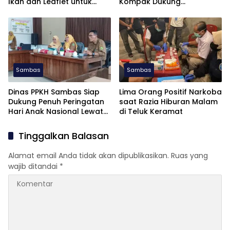
Ikan dan Leaflet untuk
Kompak Dukung
APKASI Otonomi Expo 2026
Pembentukan Dapil Kalbar
III untuk Perkuat Aspirasi
Perbatasan
Sambas
Sambas
Dinas PPKH Sambas Siap
Lima Orang Positif Narkoba
Dukung Penuh Peringatan
saat Razia Hiburan Malam
Hari Anak Nasional Lewat
di Teluk Keramat
Gemarikan
Tinggalkan Balasan
Alamat email Anda tidak akan dipublikasikan.
Ruas yang
wajib ditandai
*