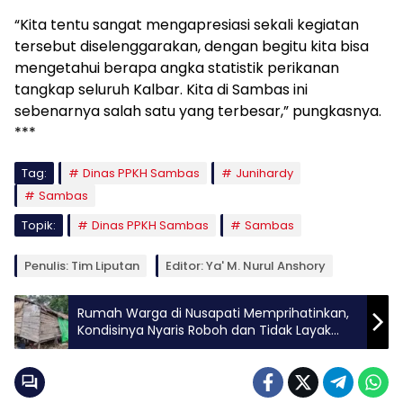
“Kita tentu sangat mengapresiasi sekali kegiatan
tersebut diselenggarakan, dengan begitu kita bisa
mengetahui berapa angka statistik perikanan
tangkap seluruh Kalbar. Kita di Sambas ini
sebenarnya salah satu yang terbesar,” pungkasnya.
***
Tag:
Dinas PPKH Sambas
Junihardy
Sambas
Topik:
Dinas PPKH Sambas
Sambas
Penulis: Tim Liputan
Editor: Ya' M. Nurul Anshory
Rumah Warga di Nusapati Memprihatinkan,
Kondisinya Nyaris Roboh dan Tidak Layak
Huni