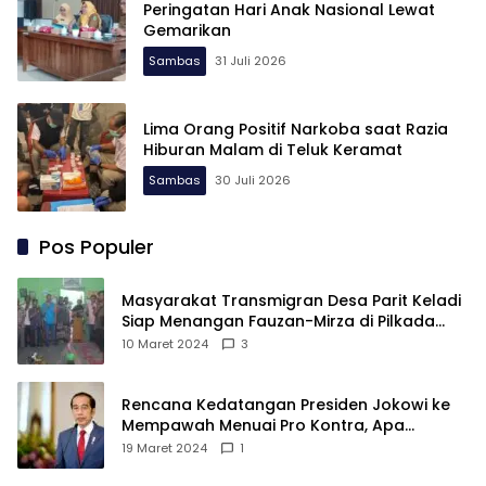
Peringatan Hari Anak Nasional Lewat
Gemarikan
Sambas
31 Juli 2026
Lima Orang Positif Narkoba saat Razia
Hiburan Malam di Teluk Keramat
Sambas
30 Juli 2026
Pos Populer
Masyarakat Transmigran Desa Parit Keladi
Siap Menangan Fauzan-Mirza di Pilkada
Kubu Raya
10 Maret 2024
3
Rencana Kedatangan Presiden Jokowi ke
Mempawah Menuai Pro Kontra, Apa
Sebabnya?
19 Maret 2024
1