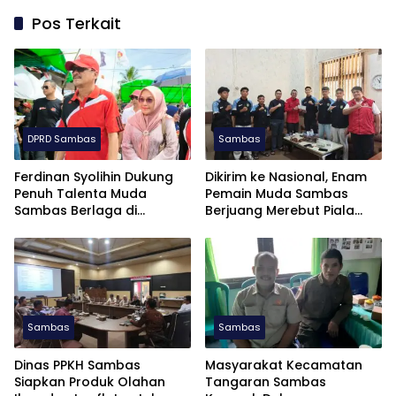
Pos Terkait
DPRD Sambas
Sambas
Ferdinan Syolihin Dukung
Dikirim ke Nasional, Enam
Penuh Talenta Muda
Pemain Muda Sambas
Sambas Berlaga di
Berjuang Merebut Piala
Soekarno Cup U-17 2026
Soekarno Cup U-17 di
Jatim
Sambas
Sambas
Dinas PPKH Sambas
Masyarakat Kecamatan
Siapkan Produk Olahan
Tangaran Sambas