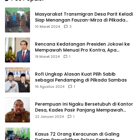
Masyarakat Transmigran Desa Parit Keladi
Siap Menangan Fauzan-Mirza di Pilkada
Kubu Raya
10 Maret 2024
3
Rencana Kedatangan Presiden Jokowi ke
Mempawah Menuai Pro Kontra, Apa
Sebabnya?
19 Maret 2024
1
Rofi Ungkap Alasan Kuat Pilih Sabib
sebagai Pendamping di Pilkada Sambas
16 Agustus 2024
1
Perempuan Ini Ngaku Bersetubuh di Kantor
Desa, Kades Pasir Panjang Mempawah
Membantah: Silakan Buktikan!
22 Januari 2024
1
Kasus 72 Orang Keracunan di Galing
Dalam Penyelidikan Polres Sambas