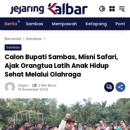
Langsung
ke
konten
Berita
Sambas
Mempawah
Ketapang
Pontia
Beranda
Sambas
Sambas
Calon Bupati Sambas, Misni Safari,
Ajak Orangtua Latih Anak Hidup
Sehat Melalui Olahraga
Dagun
2 Min Baca
19 November 2024