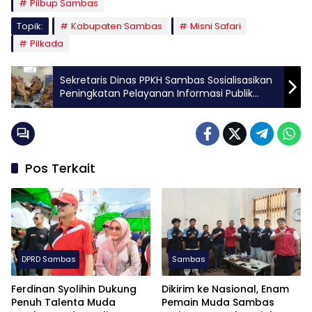
Pilbup Sambas
Topik:
Kabupaten Sambas
Misni Safari
Pilkada
Sekretaris Dinas PPKH Sambas Sosialisasikan
Peningkatan Pelayanan Informasi Publik
Berbasis Web
Pos Terkait
DPRD Sambas
Sambas
Ferdinan Syolihin Dukung
Dikirim ke Nasional, Enam
Penuh Talenta Muda
Pemain Muda Sambas