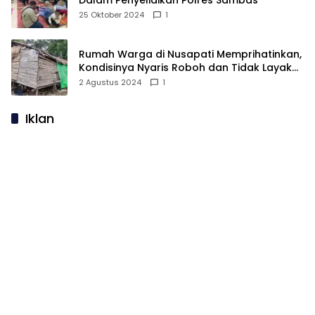
25 Oktober 2024
1
Rumah Warga di Nusapati Memprihatinkan,
Kondisinya Nyaris Roboh dan Tidak Layak
Huni
2 Agustus 2024
1
Iklan