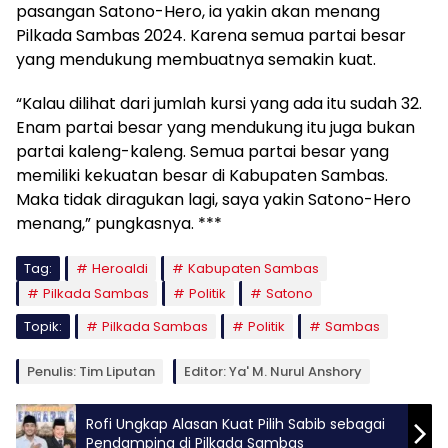
pasangan Satono-Hero, ia yakin akan menang
Pilkada Sambas 2024. Karena semua partai besar
yang mendukung membuatnya semakin kuat.
“Kalau dilihat dari jumlah kursi yang ada itu sudah 32.
Enam partai besar yang mendukung itu juga bukan
partai kaleng-kaleng. Semua partai besar yang
memiliki kekuatan besar di Kabupaten Sambas.
Maka tidak diragukan lagi, saya yakin Satono-Hero
menang,” pungkasnya. ***
Tag:
Heroaldi
Kabupaten Sambas
Pilkada Sambas
Politik
Satono
Topik:
Pilkada Sambas
Politik
Sambas
Penulis: Tim Liputan
Editor: Ya' M. Nurul Anshory
Rofi Ungkap Alasan Kuat Pilih Sabib sebagai
Pendamping di Pilkada Sambas