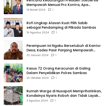
Rencana Kedatangan Presiden Jokowi ke
Mempawah Menuai Pro Kontra, Apa
Sebabnya?
19 Maret 2024
1
Rofi Ungkap Alasan Kuat Pilih Sabib
sebagai Pendamping di Pilkada Sambas
16 Agustus 2024
1
Perempuan Ini Ngaku Bersetubuh di Kantor
Desa, Kades Pasir Panjang Mempawah
Membantah: Silakan Buktikan!
22 Januari 2024
1
Kasus 72 Orang Keracunan di Galing
Dalam Penyelidikan Polres Sambas
25 Oktober 2024
1
Rumah Warga di Nusapati Memprihatinkan,
Kondisinya Nyaris Roboh dan Tidak Layak
Huni
2 Agustus 2024
1