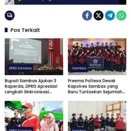
Pos Terkait
DPRD Sambas
Sambas
Bupati Sambas Ajukan 3
Presma Poltesa Desak
Raperda, DPRD Apresiasi
Kapolres Sambas yang
Langkah Sinkronisasi
Baru Tuntaskan Sejumlah
Kebijakan
Persoalan Hukum
DPRD Sambas
Sambas