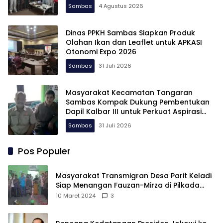
Sambas
4 Agustus 2026
Dinas PPKH Sambas Siapkan Produk
Olahan Ikan dan Leaflet untuk APKASI
Otonomi Expo 2026
Sambas
31 Juli 2026
Masyarakat Kecamatan Tangaran
Sambas Kompak Dukung Pembentukan
Dapil Kalbar III untuk Perkuat Aspirasi
Perbatasan
Sambas
31 Juli 2026
Pos Populer
Masyarakat Transmigran Desa Parit Keladi
Siap Menangan Fauzan-Mirza di Pilkada
Kubu Raya
10 Maret 2024
3