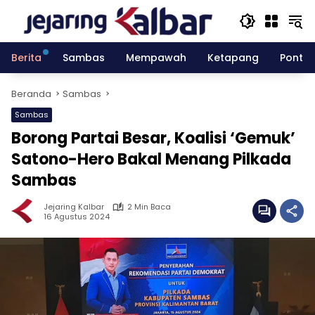
Langsung
ke
konten
Berita
Sambas
Mempawah
Ketapang
Pontia
Beranda
Sambas
Sambas
Borong Partai Besar, Koalisi ‘Gemuk’
Satono-Hero Bakal Menang Pilkada
Sambas
Jejaring Kalbar
2 Min Baca
16 Agustus 2024