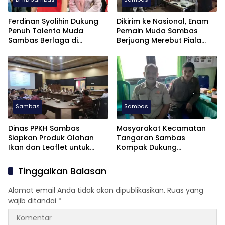
Ferdinan Syolihin Dukung
Dikirim ke Nasional, Enam
Penuh Talenta Muda
Pemain Muda Sambas
Sambas Berlaga di
Berjuang Merebut Piala
Soekarno Cup U-17 2026
Soekarno Cup U-17 di
Jatim
Sambas
Sambas
Dinas PPKH Sambas
Masyarakat Kecamatan
Siapkan Produk Olahan
Tangaran Sambas
Ikan dan Leaflet untuk
Kompak Dukung
APKASI Otonomi Expo 2026
Pembentukan Dapil Kalbar
III untuk Perkuat Aspirasi
Tinggalkan Balasan
Perbatasan
Alamat email Anda tidak akan dipublikasikan.
Ruas yang
wajib ditandai
*