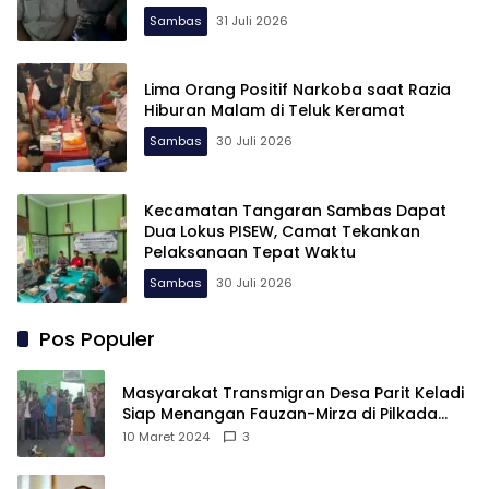
Perbatasan
Sambas
31 Juli 2026
Lima Orang Positif Narkoba saat Razia
Hiburan Malam di Teluk Keramat
Sambas
30 Juli 2026
Kecamatan Tangaran Sambas Dapat
Dua Lokus PISEW, Camat Tekankan
Pelaksanaan Tepat Waktu
Sambas
30 Juli 2026
Pos Populer
Masyarakat Transmigran Desa Parit Keladi
Siap Menangan Fauzan-Mirza di Pilkada
Kubu Raya
10 Maret 2024
3