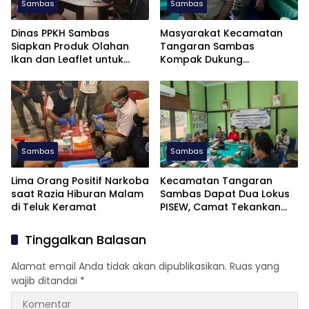
Sambas
Sambas
Dinas PPKH Sambas
Masyarakat Kecamatan
Siapkan Produk Olahan
Tangaran Sambas
Ikan dan Leaflet untuk
Kompak Dukung
APKASI Otonomi Expo 2026
Pembentukan Dapil Kalbar
III untuk Perkuat Aspirasi
Perbatasan
Sambas
Sambas
Lima Orang Positif Narkoba
Kecamatan Tangaran
saat Razia Hiburan Malam
Sambas Dapat Dua Lokus
di Teluk Keramat
PISEW, Camat Tekankan
Pelaksanaan Tepat Waktu
Tinggalkan Balasan
Alamat email Anda tidak akan dipublikasikan.
Ruas yang
wajib ditandai
*