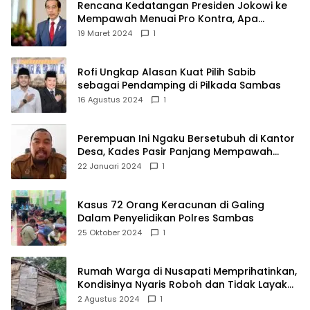
Rencana Kedatangan Presiden Jokowi ke
Mempawah Menuai Pro Kontra, Apa
Sebabnya?
19 Maret 2024
1
Rofi Ungkap Alasan Kuat Pilih Sabib
sebagai Pendamping di Pilkada Sambas
16 Agustus 2024
1
Perempuan Ini Ngaku Bersetubuh di Kantor
Desa, Kades Pasir Panjang Mempawah
Membantah: Silakan Buktikan!
22 Januari 2024
1
Kasus 72 Orang Keracunan di Galing
Dalam Penyelidikan Polres Sambas
25 Oktober 2024
1
Rumah Warga di Nusapati Memprihatinkan,
Kondisinya Nyaris Roboh dan Tidak Layak
Huni
2 Agustus 2024
1