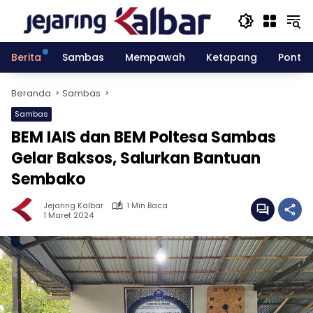
Langsung
ke
konten
Berita
Sambas
Mempawah
Ketapang
Pontia
Beranda
Sambas
Sambas
BEM IAIS dan BEM Poltesa Sambas
Gelar Baksos, Salurkan Bantuan
Sembako
Jejaring Kalbar
1 Min Baca
1 Maret 2024