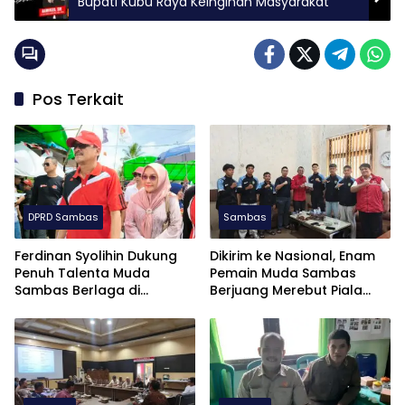
Bupati Kubu Raya Keinginan Masyarakat
Pos Terkait
DPRD Sambas
Sambas
Ferdinan Syolihin Dukung
Dikirim ke Nasional, Enam
Penuh Talenta Muda
Pemain Muda Sambas
Sambas Berlaga di
Berjuang Merebut Piala
Soekarno Cup U-17 2026
Soekarno Cup U-17 di
Jatim