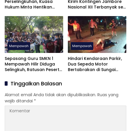
Perselingkuhan, Kuasa
Kirim Kontingen Jambore
Hukum Minta Hentikan
Nasional XII Terbanyak se
Penyebaran Informasi
Kalimantan Barat
Mempawah
Mempawah
Sepasang Guru SMKN 1
Hindari Kendaraan Parkir,
Mempawah Hilir Diduga
Dua Sepeda Motor
Selingkuh, Ratusan Peserta
Bertabrakan di Sungai
Didik Kompak Unjuk Rasa
Pinyuh, Satu Tewas
Tinggalkan Balasan
Alamat email Anda tidak akan dipublikasikan.
Ruas yang
wajib ditandai
*