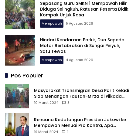
Sepasang Guru SMKN 1 Mempawah Hilir
Diduga Selingkuh, Ratusan Peserta Didik
Kompak Unjuk Rasa
Mempawah
5 Agustus 2026
Hindari Kendaraan Parkir, Dua Sepeda
Motor Bertabrakan di Sungai Pinyuh,
Satu Tewas
Mempawah
4 Agustus 2026
Pos Populer
Masyarakat Transmigran Desa Parit Keladi
Siap Menangan Fauzan-Mirza di Pilkada
Kubu Raya
10 Maret 2024
3
Rencana Kedatangan Presiden Jokowi ke
Mempawah Menuai Pro Kontra, Apa
Sebabnya?
19 Maret 2024
1