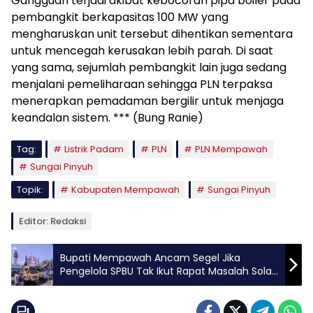
Gangguan terjadi akibat kebocoran pipa boiler pada
pembangkit berkapasitas 100 MW yang
mengharuskan unit tersebut dihentikan sementara
untuk mencegah kerusakan lebih parah. Di saat
yang sama, sejumlah pembangkit lain juga sedang
menjalani pemeliharaan sehingga PLN terpaksa
menerapkan pemadaman bergilir untuk menjaga
keandalan sistem. *** (Bung Ranie)
Tag:
Listrik Padam
PLN
PLN Mempawah
Sungai Pinyuh
Topik:
Kabupaten Mempawah
Sungai Pinyuh
Editor: Redaksi
Bupati Mempawah Ancam Segel Jika
Pengelola SPBU Tak Ikut Rapat Masalah Solar
Subsidi