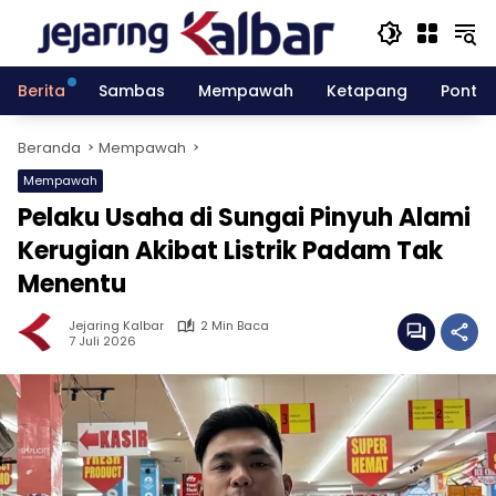
Langsung
ke
konten
Berita
Sambas
Mempawah
Ketapang
Pontia
Beranda
Mempawah
Mempawah
Pelaku Usaha di Sungai Pinyuh Alami
Kerugian Akibat Listrik Padam Tak
Menentu
Jejaring Kalbar
2 Min Baca
7 Juli 2026