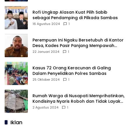
Rofi Ungkap Alasan Kuat Pilih Sabib
sebagai Pendamping di Pilkada Sambas
16 Agustus 2024
1
Perempuan Ini Ngaku Bersetubuh di Kantor
Desa, Kades Pasir Panjang Mempawah
Membantah: Silakan Buktikan!
22 Januari 2024
1
Kasus 72 Orang Keracunan di Galing
Dalam Penyelidikan Polres Sambas
25 Oktober 2024
1
Rumah Warga di Nusapati Memprihatinkan,
Kondisinya Nyaris Roboh dan Tidak Layak
Huni
2 Agustus 2024
1
Iklan