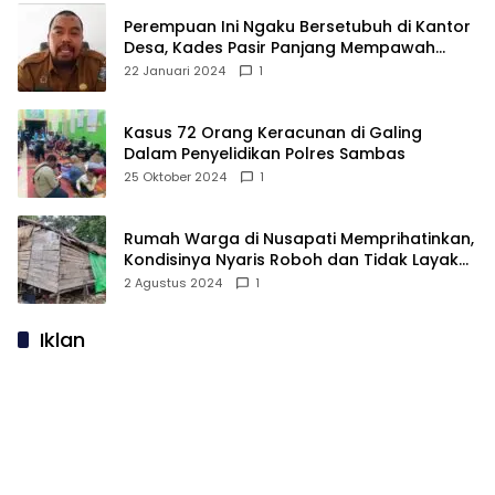
Perempuan Ini Ngaku Bersetubuh di Kantor
Desa, Kades Pasir Panjang Mempawah
Membantah: Silakan Buktikan!
22 Januari 2024
1
Kasus 72 Orang Keracunan di Galing
Dalam Penyelidikan Polres Sambas
25 Oktober 2024
1
Rumah Warga di Nusapati Memprihatinkan,
Kondisinya Nyaris Roboh dan Tidak Layak
Huni
2 Agustus 2024
1
Iklan