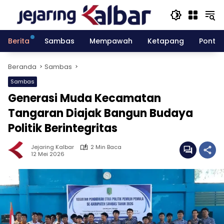
Langsung
ke
konten
Berita
Sambas
Mempawah
Ketapang
Pontia
Beranda
Sambas
Sambas
Generasi Muda Kecamatan
Tangaran Diajak Bangun Budaya
Politik Berintegritas
Jejaring Kalbar
2 Min Baca
12 Mei 2026