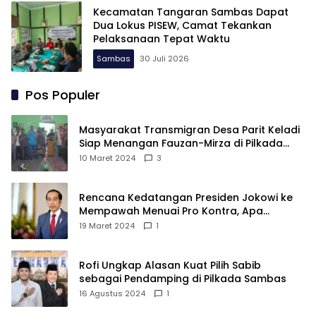
Kecamatan Tangaran Sambas Dapat
Dua Lokus PISEW, Camat Tekankan
Pelaksanaan Tepat Waktu
Sambas
30 Juli 2026
Pos Populer
Masyarakat Transmigran Desa Parit Keladi
Siap Menangan Fauzan-Mirza di Pilkada
Kubu Raya
10 Maret 2024
3
Rencana Kedatangan Presiden Jokowi ke
Mempawah Menuai Pro Kontra, Apa
Sebabnya?
19 Maret 2024
1
Rofi Ungkap Alasan Kuat Pilih Sabib
sebagai Pendamping di Pilkada Sambas
16 Agustus 2024
1