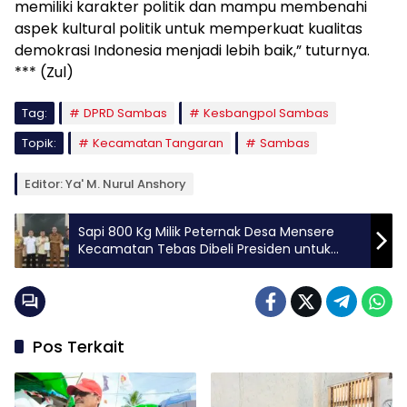
memiliki karakter politik dan mampu membenahi
aspek kultural politik untuk memperkuat kualitas
demokrasi Indonesia menjadi lebih baik,” tuturnya.
*** (Zul)
Tag:
DPRD Sambas
Kesbangpol Sambas
Topik:
Kecamatan Tangaran
Sambas
Editor: Ya' M. Nurul Anshory
Sapi 800 Kg Milik Peternak Desa Mensere
Kecamatan Tebas Dibeli Presiden untuk
Bantuan Korban Iduladha 2026
Pos Terkait