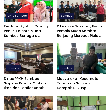
DPRD Sambas
Sambas
Ferdinan Syolihin Dukung
Dikirim ke Nasional, Enam
Penuh Talenta Muda
Pemain Muda Sambas
Sambas Berlaga di
Berjuang Merebut Piala
Soekarno Cup U-17 2026
Soekarno Cup U-17 di
Jatim
Sambas
Sambas
Dinas PPKH Sambas
Masyarakat Kecamatan
Siapkan Produk Olahan
Tangaran Sambas
Ikan dan Leaflet untuk
Kompak Dukung
APKASI Otonomi Expo 2026
Pembentukan Dapil Kalbar
III untuk Perkuat Aspirasi
Perbatasan