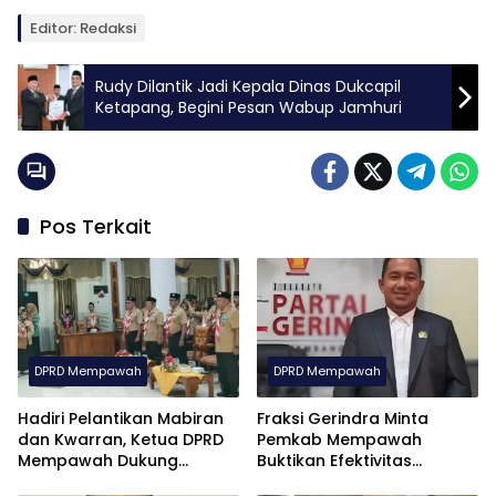
Editor: Redaksi
Rudy Dilantik Jadi Kepala Dinas Dukcapil
Ketapang, Begini Pesan Wabup Jamhuri
Pos Terkait
DPRD Mempawah
DPRD Mempawah
Hadiri Pelantikan Mabiran
Fraksi Gerindra Minta
dan Kwarran, Ketua DPRD
Pemkab Mempawah
Mempawah Dukung
Buktikan Efektivitas
Penguatan Gerakan
Program Pengentasan