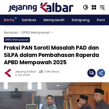
Langsung
ke
konten
Berita
Sambas
Mempawah
Ketapang
Pontia
Beranda
DPRD Mempawah
DPRD Mempawah
Fraksi PAN Soroti Masalah PAD dan
SiLPA dalam Pembahasan Raperda
APBD Mempawah 2025
Jejaring Kalbar
2 Min Baca
3 Juli 2026