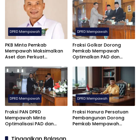
Pramuka
Kemiskinan dan
Pengangguran
DPRD Mempawah
DPRD Mempawah
PKB Minta Pemkab
Fraksi Golkar Dorong
Mempawah Maksimalkan
Pemkab Mempawah
Aset dan Perkuat
Optimalkan PAD dan
Pengawasan Anggaran
Perkuat Transparansi
Anggaran
DPRD Mempawah
DPRD Mempawah
Fraksi PAN DPRD
Fraksi Hanura Persatuan
Mempawah Minta
Pembangunan Dorong
Optimalisasi PAD dan
Pemkab Mempawah
Soroti Besarnya SiLPA
Tingkatkan PAD
Tinggalkan Balasan