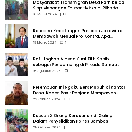
Masyarakat Transmigran Desa Parit Keladi
Siap Menangan Fauzan-Mirza di Pilkada
Kubu Raya
10 Maret 2024
3
Rencana Kedatangan Presiden Jokowi ke
Mempawah Menuai Pro Kontra, Apa
Sebabnya?
19 Maret 2024
1
Rofi Ungkap Alasan Kuat Pilih Sabib
sebagai Pendamping di Pilkada Sambas
16 Agustus 2024
1
Perempuan Ini Ngaku Bersetubuh di Kantor
Desa, Kades Pasir Panjang Mempawah
Membantah: Silakan Buktikan!
22 Januari 2024
1
Kasus 72 Orang Keracunan di Galing
Dalam Penyelidikan Polres Sambas
25 Oktober 2024
1