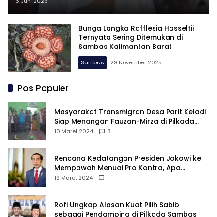
Ubur-ubur Asin
6 Juni 2026
Bunga Langka Rafflesia Hasseltii
Ternyata Sering Ditemukan di
Sambas Kalimantan Barat
Sambas
29 November 2025
Pos Populer
Masyarakat Transmigran Desa Parit Keladi
Siap Menangan Fauzan-Mirza di Pilkada
Kubu Raya
10 Maret 2024
3
Rencana Kedatangan Presiden Jokowi ke
Mempawah Menuai Pro Kontra, Apa
Sebabnya?
19 Maret 2024
1
Rofi Ungkap Alasan Kuat Pilih Sabib
sebagai Pendamping di Pilkada Sambas