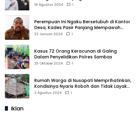
16 Agustus 2024
1
Perempuan Ini Ngaku Bersetubuh di Kantor
Desa, Kades Pasir Panjang Mempawah
Membantah: Silakan Buktikan!
22 Januari 2024
1
Kasus 72 Orang Keracunan di Galing
Dalam Penyelidikan Polres Sambas
25 Oktober 2024
1
Rumah Warga di Nusapati Memprihatinkan,
Kondisinya Nyaris Roboh dan Tidak Layak
Huni
2 Agustus 2024
1
Iklan