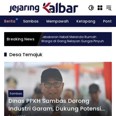
Langsung
ke
konten
Berita
Sambas
Mempawah
Ketapang
Pontia
sia gelar
Kebakaran Hebat Melanda Rumah
Breaking News
Batch 10
Warga di Gang Nelayan Sungai Pinyuh
T
Desa Temajuk
Sambas
Dinas PPKH Sambas Dorong
Industri Garam, Dukung Potensi