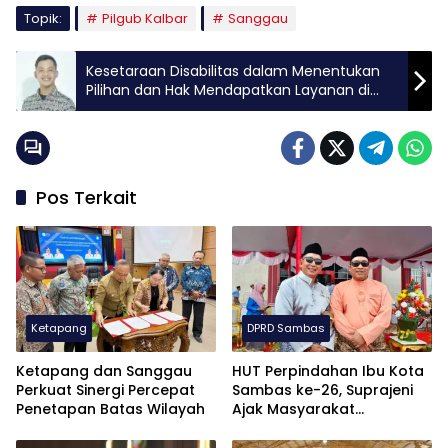
Topik:
Pilgub Kalbar
Sanggau
Kesetaraan Disabilitas dalam Menentukan
Pilihan dan Hak Mendapatkan Layanan di
Pilkada 2024
Pos Terkait
Ketapang
DPRD Sambas
Ketapang dan Sanggau
HUT Perpindahan Ibu Kota
Perkuat Sinergi Percepat
Sambas ke-26, Suprajeni
Penetapan Batas Wilayah
Ajak Masyarakat
Tingkatkan Semangat
Majukan Daerah