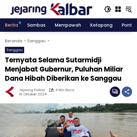
Langsung
ke
konten
Berita
Sambas
Mempawah
Ketapang
Pontia
Beranda
Sanggau
Sanggau
Ternyata Selama Sutarmidji
Menjabat Gubernur, Puluhan Miliar
Dana Hibah Diberikan ke Sanggau
Jejaring Kalbar
4 Min Baca
15 Oktober 2024