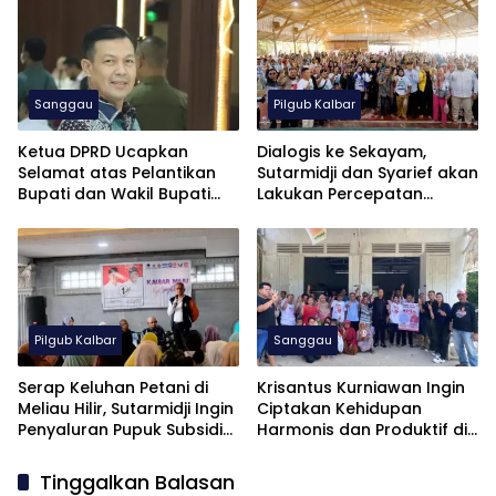
Sanggau
Pilgub Kalbar
Ketua DPRD Ucapkan
Dialogis ke Sekayam,
Selamat atas Pelantikan
Sutarmidji dan Syarief akan
Bupati dan Wakil Bupati
Lakukan Percepatan
Sambas 2025-2030
Pembangunan di PLBN
Entikong
Pilgub Kalbar
Sanggau
Serap Keluhan Petani di
Krisantus Kurniawan Ingin
Meliau Hilir, Sutarmidji Ingin
Ciptakan Kehidupan
Penyaluran Pupuk Subsidi
Harmonis dan Produktif di
Lewat BUMDes
Kalbar
Tinggalkan Balasan