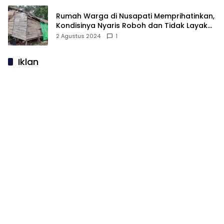
Rumah Warga di Nusapati Memprihatinkan,
Kondisinya Nyaris Roboh dan Tidak Layak
Huni
2 Agustus 2024
1
Iklan