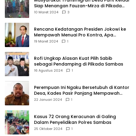
Masyarakat Transmigran Desa Parit Keladi
Siap Menangan Fauzan-Mirza di Pilkada
Kubu Raya
10 Maret 2024
3
Rencana Kedatangan Presiden Jokowi ke
Mempawah Menuai Pro Kontra, Apa
Sebabnya?
19 Maret 2024
1
Rofi Ungkap Alasan Kuat Pilih Sabib
sebagai Pendamping di Pilkada Sambas
16 Agustus 2024
1
Perempuan Ini Ngaku Bersetubuh di Kantor
Desa, Kades Pasir Panjang Mempawah
Membantah: Silakan Buktikan!
22 Januari 2024
1
Kasus 72 Orang Keracunan di Galing
Dalam Penyelidikan Polres Sambas
25 Oktober 2024
1