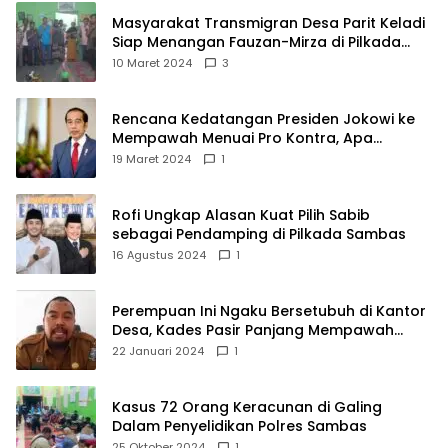
Masyarakat Transmigran Desa Parit Keladi
Siap Menangan Fauzan-Mirza di Pilkada
Kubu Raya
10 Maret 2024
3
Rencana Kedatangan Presiden Jokowi ke
Mempawah Menuai Pro Kontra, Apa
Sebabnya?
19 Maret 2024
1
Rofi Ungkap Alasan Kuat Pilih Sabib
sebagai Pendamping di Pilkada Sambas
16 Agustus 2024
1
Perempuan Ini Ngaku Bersetubuh di Kantor
Desa, Kades Pasir Panjang Mempawah
Membantah: Silakan Buktikan!
22 Januari 2024
1
Kasus 72 Orang Keracunan di Galing
Dalam Penyelidikan Polres Sambas
25 Oktober 2024
1