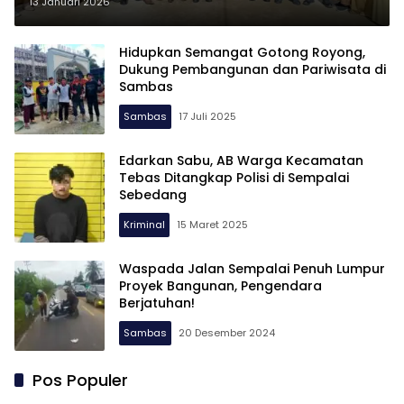
Kecamatan Sebawi
13 Januari 2026
Hidupkan Semangat Gotong Royong,
Dukung Pembangunan dan Pariwisata di
Sambas
Sambas
17 Juli 2025
Edarkan Sabu, AB Warga Kecamatan
Tebas Ditangkap Polisi di Sempalai
Sebedang
Kriminal
15 Maret 2025
Waspada Jalan Sempalai Penuh Lumpur
Proyek Bangunan, Pengendara
Berjatuhan!
Sambas
20 Desember 2024
Pos Populer