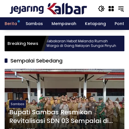
Langsung
ke
konten
Berita
Sambas
Mempawah
Ketapang
Pontia
sia gelar
Kebakaran Hebat Melanda Rumah
Breaking News
Batch 10
Warga di Gang Nelayan Sungai Pinyuh
T
Sempalai Sebedang
Sambas
Bupati Sambas Resmikan
Revitalisasi SDN 03 Sempalai di