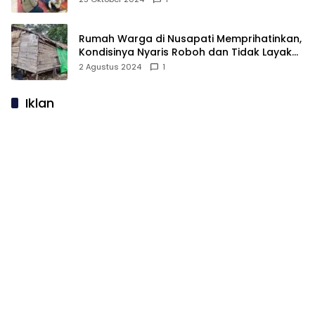
Rumah Warga di Nusapati Memprihatinkan,
Kondisinya Nyaris Roboh dan Tidak Layak
Huni
2 Agustus 2024
1
Iklan