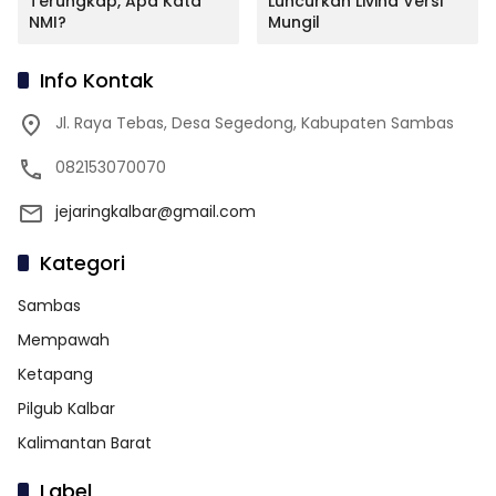
Terungkap, Apa Kata
Luncurkan Livina Versi
NMI?
Mungil
Info Kontak
Jl. Raya Tebas, Desa Segedong, Kabupaten Sambas
082153070070
jejaringkalbar@gmail.com
Kategori
Sambas
Mempawah
Ketapang
Pilgub Kalbar
Kalimantan Barat
Label