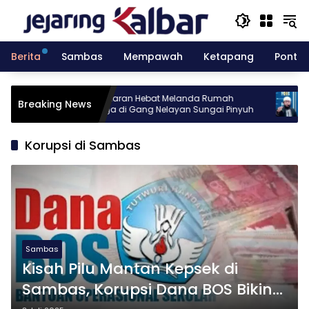
Langsung
ke
konten
Berita
Sambas
Mempawah
Ketapang
Pontia
elar
Kebakaran Hebat Melanda Rumah
KPK M
Breaking News
 10
Warga di Gang Nelayan Sungai Pinyuh
Terka
Korupsi di Sambas
Sambas
Kisah Pilu Mantan Kepsek di
Sambas, Korupsi Dana BOS Bikin