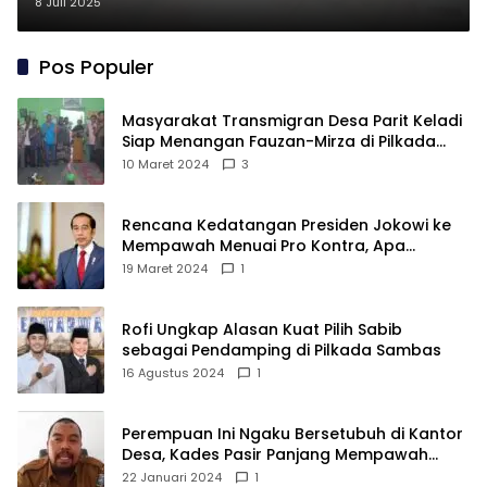
Sakit Tulang
8 Juli 2025
Pos Populer
Masyarakat Transmigran Desa Parit Keladi
Siap Menangan Fauzan-Mirza di Pilkada
Kubu Raya
10 Maret 2024
3
Rencana Kedatangan Presiden Jokowi ke
Mempawah Menuai Pro Kontra, Apa
Sebabnya?
19 Maret 2024
1
Rofi Ungkap Alasan Kuat Pilih Sabib
sebagai Pendamping di Pilkada Sambas
16 Agustus 2024
1
Perempuan Ini Ngaku Bersetubuh di Kantor
Desa, Kades Pasir Panjang Mempawah
Membantah: Silakan Buktikan!
22 Januari 2024
1