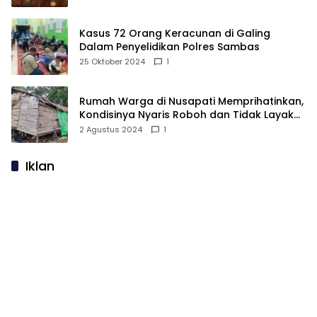
Kasus 72 Orang Keracunan di Galing
Dalam Penyelidikan Polres Sambas
25 Oktober 2024
1
Rumah Warga di Nusapati Memprihatinkan,
Kondisinya Nyaris Roboh dan Tidak Layak
Huni
2 Agustus 2024
1
Iklan