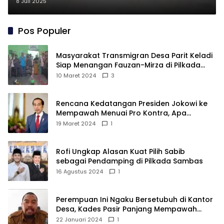
Sakit Tulang
8 Juli 2025
Pos Populer
Masyarakat Transmigran Desa Parit Keladi
Siap Menangan Fauzan-Mirza di Pilkada
Kubu Raya
10 Maret 2024
3
Rencana Kedatangan Presiden Jokowi ke
Mempawah Menuai Pro Kontra, Apa
Sebabnya?
19 Maret 2024
1
Rofi Ungkap Alasan Kuat Pilih Sabib
sebagai Pendamping di Pilkada Sambas
16 Agustus 2024
1
Perempuan Ini Ngaku Bersetubuh di Kantor
Desa, Kades Pasir Panjang Mempawah
Membantah: Silakan Buktikan!
22 Januari 2024
1