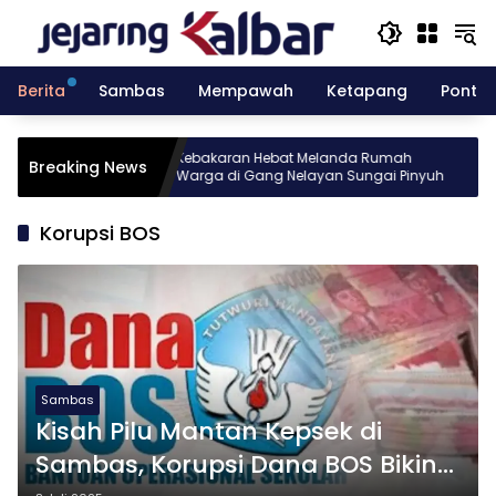
Langsung
ke
konten
Berita
Sambas
Mempawah
Ketapang
Pontia
sia gelar
Kebakaran Hebat Melanda Rumah
Breaking News
 Batch 10
Warga di Gang Nelayan Sungai Pinyuh
Korupsi BOS
Sambas
Kisah Pilu Mantan Kepsek di
Sambas, Korupsi Dana BOS Bikin