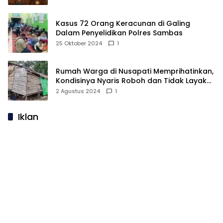
Kasus 72 Orang Keracunan di Galing
Dalam Penyelidikan Polres Sambas
25 Oktober 2024
1
Rumah Warga di Nusapati Memprihatinkan,
Kondisinya Nyaris Roboh dan Tidak Layak
Huni
2 Agustus 2024
1
Iklan