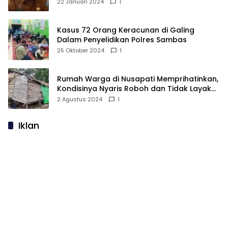
Membantah: Silakan Buktikan!
22 Januari 2024
1
Kasus 72 Orang Keracunan di Galing
Dalam Penyelidikan Polres Sambas
25 Oktober 2024
1
Rumah Warga di Nusapati Memprihatinkan,
Kondisinya Nyaris Roboh dan Tidak Layak
Huni
2 Agustus 2024
1
Iklan