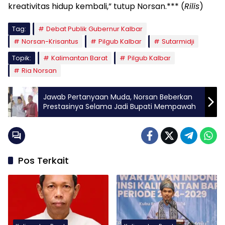
kreativitas hidup kembali,” tutup Norsan.*** (
Rilis
)
Tag:
Debat Publik Gubernur Kalbar
Norsan-Krisantus
Pilgub Kalbar
Sutarmidji
Topik:
Kalimantan Barat
Pilgub Kalbar
Ria Norsan
Jawab Pertanyaan Muda, Norsan Beberkan
Prestasinya Selama Jadi Bupati Mempawah
Pos Terkait