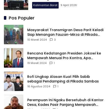
Kalimantan Barat
9 April 2026
Pos Populer
Masyarakat Transmigran Desa Parit Keladi
Siap Menangan Fauzan-Mirza di Pilkada
Kubu Raya
10 Maret 2024
3
Rencana Kedatangan Presiden Jokowi ke
Mempawah Menuai Pro Kontra, Apa
Sebabnya?
19 Maret 2024
1
Rofi Ungkap Alasan Kuat Pilih Sabib
sebagai Pendamping di Pilkada Sambas
16 Agustus 2024
1
Perempuan Ini Ngaku Bersetubuh di Kantor
Desa, Kades Pasir Panjang Mempawah