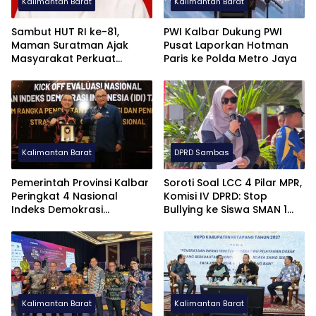
Kalimantan Barat
Kalimantan Barat
Sambut HUT RI ke-81,
PWI Kalbar Dukung PWI
Maman Suratman Ajak
Pusat Laporkan Hotman
Masyarakat Perkuat
Paris ke Polda Metro Jaya
Nasionalisme dan
Persatuan
Kalimantan Barat
DPRD Sambas
Pemerintah Provinsi Kalbar
Soroti Soal LCC 4 Pilar MPR,
Peringkat 4 Nasional
Komisi IV DPRD: Stop
Indeks Demokrasi
Bullying ke Siswa SMAN 1
Indonesia
Sambas Ini Murni Kelalaian
Juri
Kalimantan Barat
Kalimantan Barat