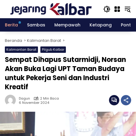
Langsung
ke
konten
Berita
Sambas
Mempawah
Ketapang
Pontia
Beranda
Kalimantan Barat
Kalimantan Barat
Pilgub Kalbar
Sempat Dihapus Sutarmidji, Norsan
Akan Buka Lagi UPT Taman Budaya
untuk Pekerja Seni dan Industri
Kreatif
Dagun
2 Min Baca
6 November 2024