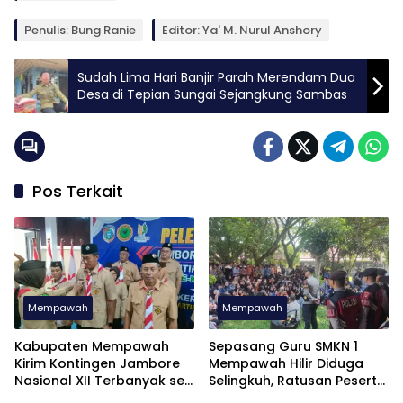
Penulis: Bung Ranie
Editor: Ya' M. Nurul Anshory
Sudah Lima Hari Banjir Parah Merendam Dua
Desa di Tepian Sungai Sejangkung Sambas
Pos Terkait
Mempawah
Mempawah
Kabupaten Mempawah
Sepasang Guru SMKN 1
Kirim Kontingen Jambore
Mempawah Hilir Diduga
Nasional XII Terbanyak se
Selingkuh, Ratusan Peserta
Kalimantan Barat
Didik Kompak Unjuk Rasa