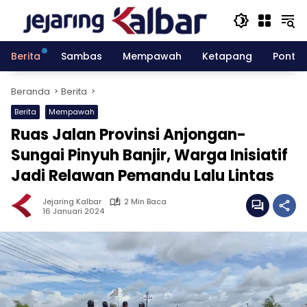
Langsung
ke
konten
Berita
Sambas
Mempawah
Ketapang
Pontia
Beranda
Berita
Berita
Mempawah
Ruas Jalan Provinsi Anjongan-
Sungai Pinyuh Banjir, Warga Inisiatif
Jadi Relawan Pemandu Lalu Lintas
Jejaring Kalbar
2 Min Baca
16 Januari 2024