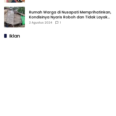
Rumah Warga di Nusapati Memprihatinkan,
Kondisinya Nyaris Roboh dan Tidak Layak
Huni
2 Agustus 2024
1
Iklan