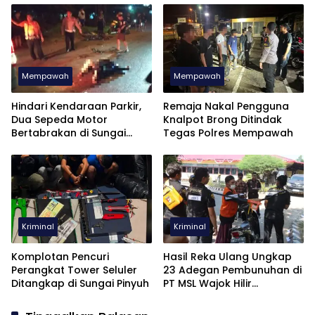
Mempawah
Mempawah
Hindari Kendaraan Parkir,
Remaja Nakal Pengguna
Dua Sepeda Motor
Knalpot Brong Ditindak
Bertabrakan di Sungai
Tegas Polres Mempawah
Pinyuh, Satu Tewas
Kriminal
Kriminal
Komplotan Pencuri
Hasil Reka Ulang Ungkap
Perangkat Tower Seluler
23 Adegan Pembunuhan di
Ditangkap di Sungai Pinyuh
PT MSL Wajok Hilir
Mempawah