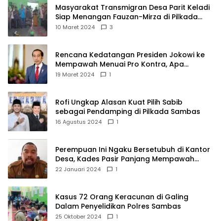
Masyarakat Transmigran Desa Parit Keladi
Siap Menangan Fauzan-Mirza di Pilkada
Kubu Raya
10 Maret 2024
3
Rencana Kedatangan Presiden Jokowi ke
Mempawah Menuai Pro Kontra, Apa
Sebabnya?
19 Maret 2024
1
Rofi Ungkap Alasan Kuat Pilih Sabib
sebagai Pendamping di Pilkada Sambas
16 Agustus 2024
1
Perempuan Ini Ngaku Bersetubuh di Kantor
Desa, Kades Pasir Panjang Mempawah
Membantah: Silakan Buktikan!
22 Januari 2024
1
Kasus 72 Orang Keracunan di Galing
Dalam Penyelidikan Polres Sambas
25 Oktober 2024
1