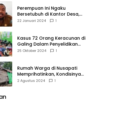
Perempuan Ini Ngaku
Bersetubuh di Kantor Desa,
Kades Pasir Panjang
22 Januari 2024
1
Mempawah Membantah:
Silakan Buktikan!
Kasus 72 Orang Keracunan di
Galing Dalam Penyelidikan
Polres Sambas
25 Oktober 2024
1
Rumah Warga di Nusapati
Memprihatinkan, Kondisinya
Nyaris Roboh dan Tidak Layak
2 Agustus 2024
1
Huni
lan