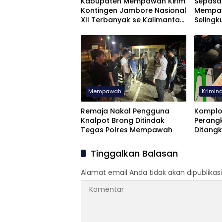
Kabupaten Mempawah Kirim
Sepasa
Kontingen Jambore Nasional
Mempaw
XII Terbanyak se Kalimantan
Selingk
Barat
Didik 
Mempawah
Krimina
Remaja Nakal Pengguna
Komplo
Knalpot Brong Ditindak
Perangk
Tegas Polres Mempawah
Ditangk
Tinggalkan Balasan
Alamat email Anda tidak akan dipublikasi