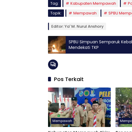
Tag:
Kabupaten Mempawah
P
Topik:
Mempawah
SPBU Memp
Editor: Ya' M. Nurul Anshory
SPBU Simpuan Semparuk Kebak
Mendekati TKP
Pos Terkait
Mempawah
Memp