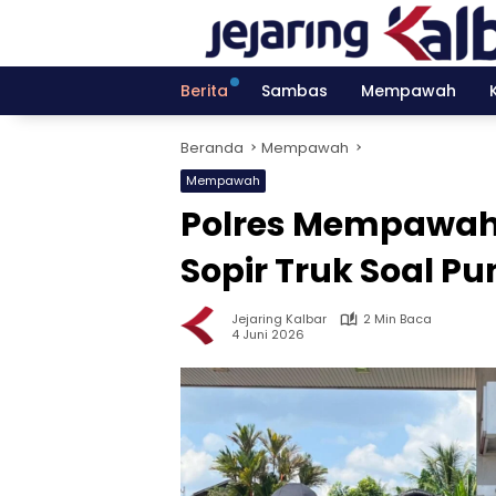
Langsung
ke
konten
Berita
Sambas
Mempawah
Beranda
Mempawah
Mempawah
Polres Mempawah 
Sopir Truk Soal Pu
Jejaring Kalbar
2 Min Baca
4 Juni 2026