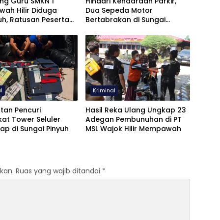
ng Guru SMKN 1
Hindari Kendaraan Parkir,
ah Hilir Diduga
Dua Sepeda Motor
uh, Ratusan Peserta
Bertabrakan di Sungai
Kompak Unjuk Rasa
Pinyuh, Satu Tewas
l
Kriminal
tan Pencuri
Hasil Reka Ulang Ungkap 23
at Tower Seluler
Adegan Pembunuhan di PT
ap di Sungai Pinyuh
MSL Wajok Hilir Mempawah
kan.
Ruas yang wajib ditandai
*