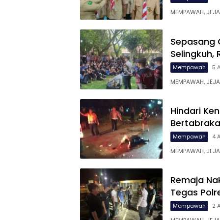
MEMPAWAH, JEJAR
Sepasang G
Selingkuh,
Mempawah
5 
MEMPAWAH, JEJA
Hindari Ke
Bertabraka
Mempawah
4 
MEMPAWAH, JEJAR
Remaja Nak
Tegas Pol
Mempawah
2 