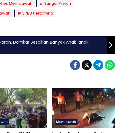
olres Mempawah
Sungai Pinyuh
awah
SPBU Pertamina
aran, Damkar Sesalkan Banyak Anak-anak
awah
Mempawah