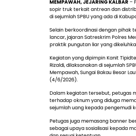
MEMPAWAH, JEJARING KALBAR
– 
sopir truk terkait antrean dan distr
di sejumlah SPBU yang ada di Kab
Selain berkoordinasi dengan pihak te
lancar, jajaran Satreskrim Polres
praktik pungutan liar yang dikeluh
Kegiatan yang dipimpin Kanit Tipid
Rizaldi, dilaksanakan di sejumlah SP
Mempawah, Sungai Bakau Besar Laut,
(4/6/2026).
Dalam kegiatan tersebut, petugas
terhadap oknum yang diduga meman
sejumlah uang kepada pengemudi k
Petugas juga memasang banner beri
sebagai upaya sosialisasi kepada m
dan sesuai ketentuan.