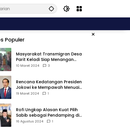
×
s Populer
Masyarakat Transmigran Desa
Parit Keladi Siap Menangan
Fauzan-Mirza di Pilkada Kubu
10 Maret 2024
3
Raya
Rencana Kedatangan Presiden
Jokowi ke Mempawah Menuai
Pro Kontra, Apa Sebabnya?
19 Maret 2024
1
Rofi Ungkap Alasan Kuat Pilih
Sabib sebagai Pendamping di
Pilkada Sambas
16 Agustus 2024
1