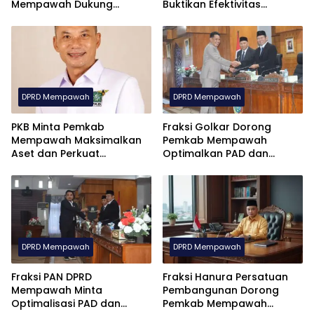
Mempawah Dukung
Buktikan Efektivitas
Penguatan Gerakan
Program Pengentasan
Pramuka
Kemiskinan dan
Pengangguran
DPRD Mempawah
DPRD Mempawah
PKB Minta Pemkab
Fraksi Golkar Dorong
Mempawah Maksimalkan
Pemkab Mempawah
Aset dan Perkuat
Optimalkan PAD dan
Pengawasan Anggaran
Perkuat Transparansi
Anggaran
DPRD Mempawah
DPRD Mempawah
Fraksi PAN DPRD
Fraksi Hanura Persatuan
Mempawah Minta
Pembangunan Dorong
Optimalisasi PAD dan
Pemkab Mempawah