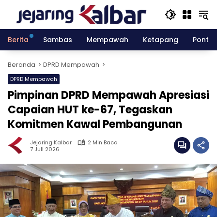
Langsung
ke
konten
Berita
Sambas
Mempawah
Ketapang
Pontia
Beranda
DPRD Mempawah
DPRD Mempawah
Pimpinan DPRD Mempawah Apresiasi
Capaian HUT ke-67, Tegaskan
Komitmen Kawal Pembangunan
Jejaring Kalbar
2 Min Baca
7 Juli 2026