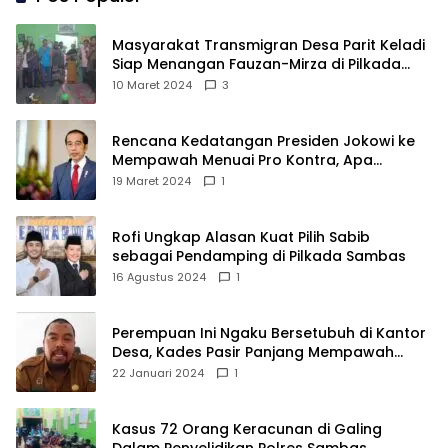
Masyarakat Transmigran Desa Parit Keladi
Siap Menangan Fauzan-Mirza di Pilkada
Kubu Raya
10 Maret 2024
3
Rencana Kedatangan Presiden Jokowi ke
Mempawah Menuai Pro Kontra, Apa
Sebabnya?
19 Maret 2024
1
Rofi Ungkap Alasan Kuat Pilih Sabib
sebagai Pendamping di Pilkada Sambas
16 Agustus 2024
1
Perempuan Ini Ngaku Bersetubuh di Kantor
Desa, Kades Pasir Panjang Mempawah
Membantah: Silakan Buktikan!
22 Januari 2024
1
Kasus 72 Orang Keracunan di Galing