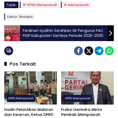
Topik:
DPRD Mempawah
Mempawah
Editor: Redaksi
Ferdinan Syolihin Serahkan SK Pengurus PAC
PDIP Kabupaten Sambas Periode 2025-2030
Pos Terkait
DPRD Mempawah
DPRD Mempawah
Hadiri Pelantikan Mabiran
Fraksi Gerindra Minta
dan Kwarran, Ketua DPRD
Pemkab Mempawah