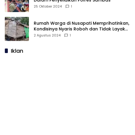
Dalam Penyelidikan Polres Sambas
25 Oktober 2024
1
Rumah Warga di Nusapati Memprihatinkan,
Kondisinya Nyaris Roboh dan Tidak Layak
Huni
2 Agustus 2024
1
Iklan