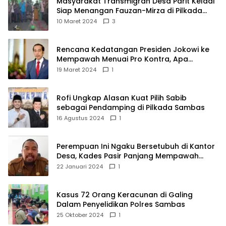
Masyarakat Transmigran Desa Parit Keladi
Siap Menangan Fauzan-Mirza di Pilkada
Kubu Raya
10 Maret 2024
3
Rencana Kedatangan Presiden Jokowi ke
Mempawah Menuai Pro Kontra, Apa
Sebabnya?
19 Maret 2024
1
Rofi Ungkap Alasan Kuat Pilih Sabib
sebagai Pendamping di Pilkada Sambas
16 Agustus 2024
1
Perempuan Ini Ngaku Bersetubuh di Kantor
Desa, Kades Pasir Panjang Mempawah
Membantah: Silakan Buktikan!
22 Januari 2024
1
Kasus 72 Orang Keracunan di Galing
Dalam Penyelidikan Polres Sambas
25 Oktober 2024
1