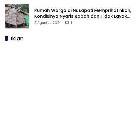
Rumah Warga di Nusapati Memprihatinkan,
Kondisinya Nyaris Roboh dan Tidak Layak
Huni
2 Agustus 2024
1
Iklan