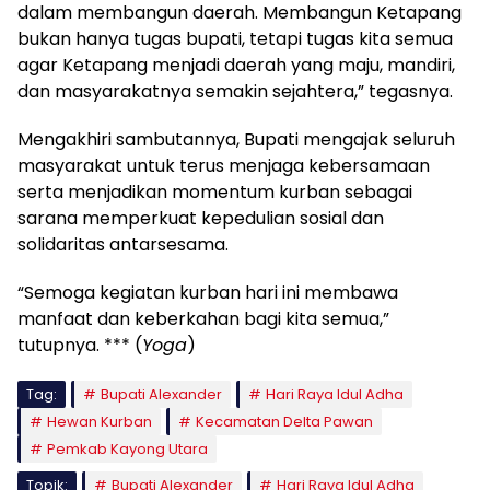
dalam membangun daerah. Membangun Ketapang
bukan hanya tugas bupati, tetapi tugas kita semua
agar Ketapang menjadi daerah yang maju, mandiri,
dan masyarakatnya semakin sejahtera,” tegasnya.
Mengakhiri sambutannya, Bupati mengajak seluruh
masyarakat untuk terus menjaga kebersamaan
serta menjadikan momentum kurban sebagai
sarana memperkuat kepedulian sosial dan
solidaritas antarsesama.
“Semoga kegiatan kurban hari ini membawa
manfaat dan keberkahan bagi kita semua,”
tutupnya. *** (
Yoga
)
Tag:
Bupati Alexander
Hari Raya Idul Adha
Hewan Kurban
Kecamatan Delta Pawan
Pemkab Kayong Utara
Topik:
Bupati Alexander
Hari Raya Idul Adha