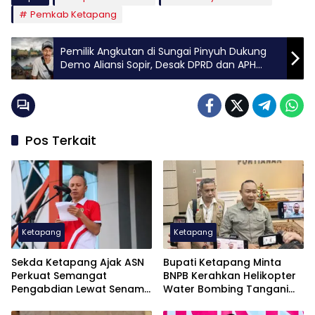
Pemkab Ketapang
Pemilik Angkutan di Sungai Pinyuh Dukung
Demo Aliansi Sopir, Desak DPRD dan APH
Tindak Penimbunan Solar
Pos Terkait
Ketapang
Ketapang
Sekda Ketapang Ajak ASN
Bupati Ketapang Minta
Perkuat Semangat
BNPB Kerahkan Helikopter
Pengabdian Lewat Senam
Water Bombing Tangani
Massal HUT Ke-81 RI
Karhutla