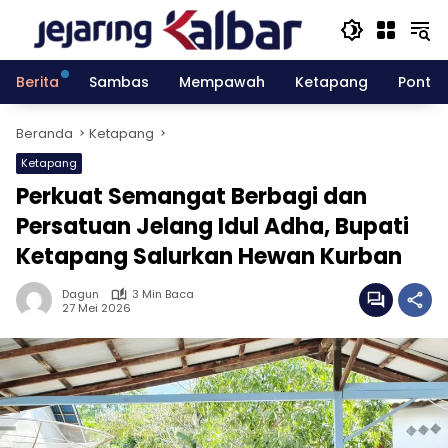
Langsung
ke
konten
Berita
Sambas
Mempawah
Ketapang
Pontia
Beranda
Ketapang
Ketapang
Perkuat Semangat Berbagi dan
Persatuan Jelang Idul Adha, Bupati
Ketapang Salurkan Hewan Kurban
Dagun
3 Min Baca
27 Mei 2026