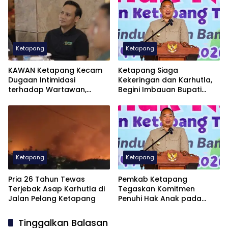
Ketapang
Ketapang
KAWAN Ketapang Kecam
Ketapang Siaga
Dugaan Intimidasi
Kekeringan dan Karhutla,
terhadap Wartawan,
Begini Imbauan Bupati
Sengketa Pers Diselesaikan
Alexander
Sesuai UU Pers
Ketapang
Ketapang
Pria 26 Tahun Tewas
Pemkab Ketapang
Terjebak Asap Karhutla di
Tegaskan Komitmen
Jalan Pelang Ketapang
Penuhi Hak Anak pada
Peringatan HAN ke-42
Tinggalkan Balasan