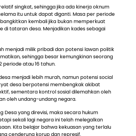
latif singkat, sehingga jika ada kinerja oknum
lama itu untuk dapat diganti. Masa per periode
mbangkitkan kembali jika bukan memperkuat
me di tataran desa. Menjadikan kades sebagai
menjadi milik pribadi dan potensi lawan politik
dimatikan, sehingga besar kemungkinan seorang
 periode atau 16 tahun.
esa menjadi lebih murah, namun potensi social
akyat desa berpotensi membengkak akibat
ektif, sementara kontrol sosial dilemahkan oleh
kan oleh undang-undang negara.
 Desa yang direvisi, maka secara hukum
api sekali lagi negara ini telah melegalkan
an. Kita belajar bahwa kekuasan yang terlalu
ang cenderung korup dan represif.