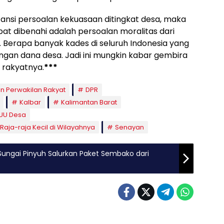
stansi persoalan kekuasaan ditingkat desa, maka
at dibenahi adalah persoalan moralitas dari
 Berapa banyak kades di seluruh Indonesia yang
gan dana desa. Jadi ini mungkin kabar gembira
k rakyatnya.
***
 Perwakilan Rakyat
DPR
Kalbar
Kalimantan Barat
UU Desa
aja-raja Kecil di Wilayahnya
Senayan
ungai Pinyuh Salurkan Paket Sembako dari