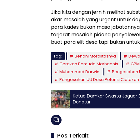
Jika kita dengan jernih melihat sub
akar masalah yang urgent untuk dap
para kades bukan masa jabatannya.
terjerat masalah pidana penyelewen
buat para elit desa tapi bukan untu
Tag:
Benahi Moralitasnya
Dewan
Gerakan Pemuda Marhaenis
GPM
Muhammad Darwin
Pengesahan 
Pengesahan UU Desa Potensi Ciptakan R
Ketua Damkar Swasta Jaguar S
Donatur
Pos Terkait