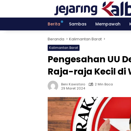
Langsung
ke
konten
Berita
Sambas
Mempawah
Beranda
Kalimantan Barat
Kalimantan Barat
Pengesahan UU De
Raja-raja Kecil d
Beni Kawistoro
2 Min Baca
29 Maret 2024