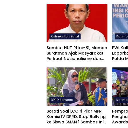
Kalimantan Barat
Kalima
Sambut HUT RI ke-81, Maman
PWI Kal
Suratman Ajak Masyarakat
Lapork
Perkuat Nasionalisme dan
Polda 
Persatuan
DPRD Sambas
Kalima
Soroti Soal LCC 4 Pilar MPR,
Pempro
Komisi IV DPRD: Stop Bullying
Pengha
ke Siswa SMAN 1 Sambas Ini
Awards
Murni Kelalaian Juri
dan RSJ