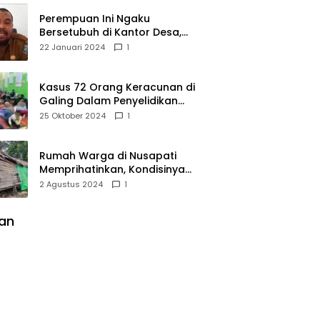
Perempuan Ini Ngaku
Bersetubuh di Kantor Desa,
Kades Pasir Panjang
22 Januari 2024
1
Mempawah Membantah:
Silakan Buktikan!
Kasus 72 Orang Keracunan di
Galing Dalam Penyelidikan
Polres Sambas
25 Oktober 2024
1
Rumah Warga di Nusapati
Memprihatinkan, Kondisinya
Nyaris Roboh dan Tidak Layak
2 Agustus 2024
1
Huni
lan