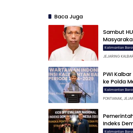
Baca Juga
Sambut HUT
Masyarakat
Kalimantan Bara
JEJARING KALBA
PWI Kalbar
ke Polda M
Kalimantan Bara
PONTIANAK, JEJA
Pemerintah 
Indeks Dem
Kalimantan Bara