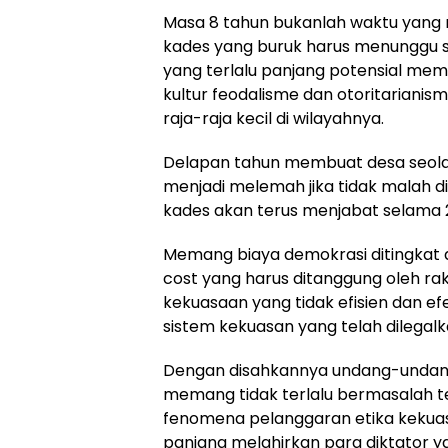
Masa 8 tahun bukanlah waktu yang re
kades yang buruk harus menunggu se
yang terlalu panjang potensial me
kultur feodalisme dan otoritarianis
raja-raja kecil di wilayahnya.
Delapan tahun membuat desa seolah 
menjadi melemah jika tidak malah 
kades akan terus menjabat selama 2
Memang biaya demokrasi ditingkat d
cost yang harus ditanggung oleh r
kekuasaan yang tidak efisien dan ef
sistem kekuasan yang telah dilegal
Dengan disahkannya undang-undang
memang tidak terlalu bermasalah tet
fenomena pelanggaran etika kekuasa
panjang melahirkan para diktator y