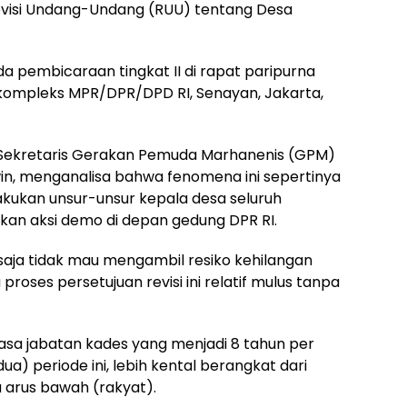
evisi Undang-Undang (RUU) tentang Desa
a pembicaraan tingkat II di rapat paripurna
I kompleks MPR/DPR/DPD RI, Senayan, Jakarta,
, Sekretaris Gerakan Pemuda Marhanenis (GPM)
n, menganalisa bahwa fenomena ini sepertinya
lakukan unsur-unsur kepala desa seluruh
ukan aksi demo di depan gedung DPR RI.
 saja tidak mau mengambil resiko kehilangan
proses persetujuan revisi ini relatif mulus tanpa
masa jabatan kades yang menjadi 8 tahun per
a) periode ini, lebih kental berangkat dari
a arus bawah (rakyat).