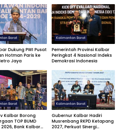
ntan Barat
Kalimantan Barat
bar Dukung PWI Pusat
Pemerintah Provinsi Kalbar
an Hotman Paris ke
Peringkat 4 Nasional Indeks
Metro Jaya
Demokrasi Indonesia
ntan Barat
Kalimantan Barat
v Kalbar Borong
Gubernur Kalbar Hadiri
rgaan TOP BUMD
Musrenbang RKPD Ketapang
 2026, Bank Kalbar
2027, Perkuat Sinergi
 Raih Bintang 5
Pembangunan Infrastruktur