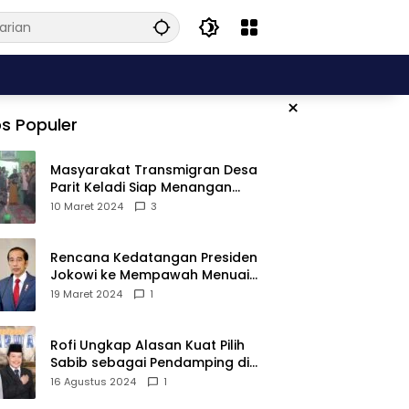
×
s Populer
Masyarakat Transmigran Desa
Parit Keladi Siap Menangan
Fauzan-Mirza di Pilkada Kubu
10 Maret 2024
3
Raya
Rencana Kedatangan Presiden
Jokowi ke Mempawah Menuai
Pro Kontra, Apa Sebabnya?
19 Maret 2024
1
Rofi Ungkap Alasan Kuat Pilih
Sabib sebagai Pendamping di
Pilkada Sambas
16 Agustus 2024
1