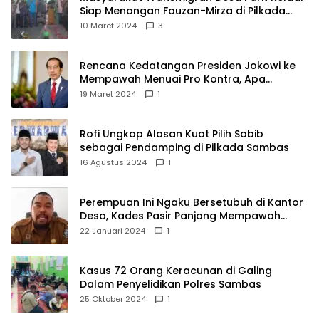
Siap Menangan Fauzan-Mirza di Pilkada
Kubu Raya
10 Maret 2024
3
Rencana Kedatangan Presiden Jokowi ke
Mempawah Menuai Pro Kontra, Apa
Sebabnya?
19 Maret 2024
1
Rofi Ungkap Alasan Kuat Pilih Sabib
sebagai Pendamping di Pilkada Sambas
16 Agustus 2024
1
Perempuan Ini Ngaku Bersetubuh di Kantor
Desa, Kades Pasir Panjang Mempawah
Membantah: Silakan Buktikan!
22 Januari 2024
1
Kasus 72 Orang Keracunan di Galing
Dalam Penyelidikan Polres Sambas
25 Oktober 2024
1