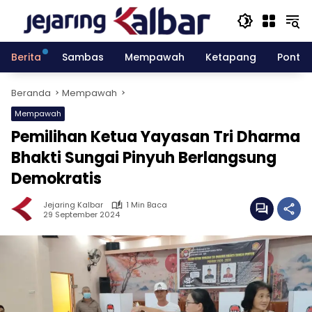
Langsung
ke
konten
Berita
Sambas
Mempawah
Ketapang
Pontia
Beranda
Mempawah
Mempawah
Pemilihan Ketua Yayasan Tri Dharma
Bhakti Sungai Pinyuh Berlangsung
Demokratis
Jejaring Kalbar
1 Min Baca
29 September 2024