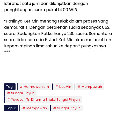
Istirahat satu jam dan dilanjutkan dengan
penghitungan suara pukul 14.00 WIB.
“Hasilnya Ket Min menang telak dalam proses yang
demokratis. Dengan perolehan suara sebanyak 652
suara. Sedangkan Fatku hanya 230 suara. Sementara
suara tidak sah ada 5. Jadi Ket Min akan melanjutkan
kepemimpinan lima tahun ke depan,” pungkasnya.
***
Tag:
Hermawan Lim
Ket Min
Mempawah
Sungai Pinyuh
Yayasan Tri Dharma Bhakti Sungai Pinyuh
Topik:
Mempawah
Sungai Pinyuh