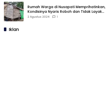
Rumah Warga di Nusapati Memprihatinkan,
Kondisinya Nyaris Roboh dan Tidak Layak
Huni
2 Agustus 2024
1
Iklan