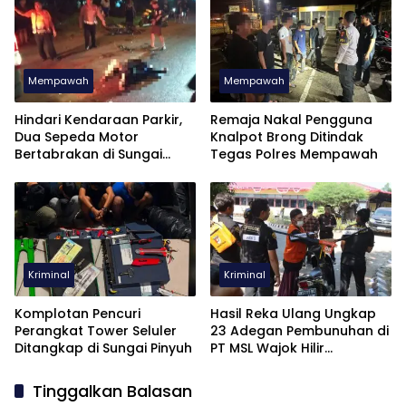
Mempawah
Mempawah
Hindari Kendaraan Parkir,
Remaja Nakal Pengguna
Dua Sepeda Motor
Knalpot Brong Ditindak
Bertabrakan di Sungai
Tegas Polres Mempawah
Pinyuh, Satu Tewas
Kriminal
Kriminal
Komplotan Pencuri
Hasil Reka Ulang Ungkap
Perangkat Tower Seluler
23 Adegan Pembunuhan di
Ditangkap di Sungai Pinyuh
PT MSL Wajok Hilir
Mempawah
Tinggalkan Balasan