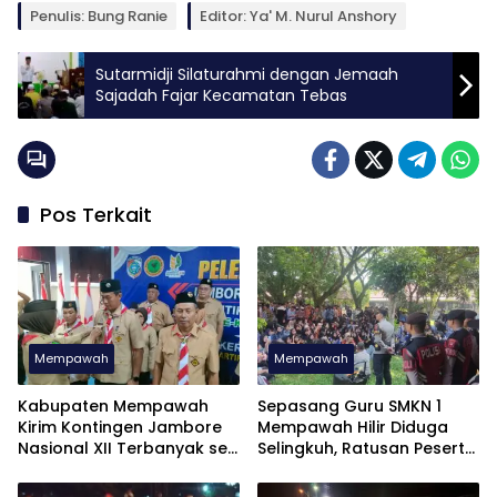
Penulis: Bung Ranie
Editor: Ya' M. Nurul Anshory
Sutarmidji Silaturahmi dengan Jemaah
Sajadah Fajar Kecamatan Tebas
Pos Terkait
Mempawah
Mempawah
Kabupaten Mempawah
Sepasang Guru SMKN 1
Kirim Kontingen Jambore
Mempawah Hilir Diduga
Nasional XII Terbanyak se
Selingkuh, Ratusan Peserta
Kalimantan Barat
Didik Kompak Unjuk Rasa