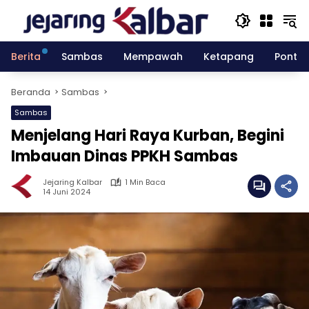
Langsung
ke
konten
Berita
Sambas
Mempawah
Ketapang
Pontia
Beranda
Sambas
Sambas
Menjelang Hari Raya Kurban, Begini
Imbauan Dinas PPKH Sambas
Jejaring Kalbar
1 Min Baca
14 Juni 2024