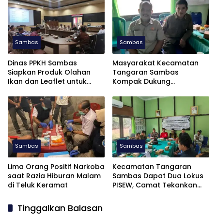
Sambas
Sambas
Dinas PPKH Sambas
Masyarakat Kecamatan
Siapkan Produk Olahan
Tangaran Sambas
Ikan dan Leaflet untuk
Kompak Dukung
APKASI Otonomi Expo 2026
Pembentukan Dapil Kalbar
III untuk Perkuat Aspirasi
Perbatasan
Sambas
Sambas
Lima Orang Positif Narkoba
Kecamatan Tangaran
saat Razia Hiburan Malam
Sambas Dapat Dua Lokus
di Teluk Keramat
PISEW, Camat Tekankan
Pelaksanaan Tepat Waktu
Tinggalkan Balasan