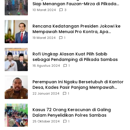
Siap Menangan Fauzan-Mirza di Pilkada
Kubu Raya
10 Maret 2024
3
Rencana Kedatangan Presiden Jokowi ke
Mempawah Menuai Pro Kontra, Apa
Sebabnya?
19 Maret 2024
1
Rofi Ungkap Alasan Kuat Pilih Sabib
sebagai Pendamping di Pilkada Sambas
16 Agustus 2024
1
Perempuan Ini Ngaku Bersetubuh di Kantor
Desa, Kades Pasir Panjang Mempawah
Membantah: Silakan Buktikan!
22 Januari 2024
1
Kasus 72 Orang Keracunan di Galing
Dalam Penyelidikan Polres Sambas
25 Oktober 2024
1