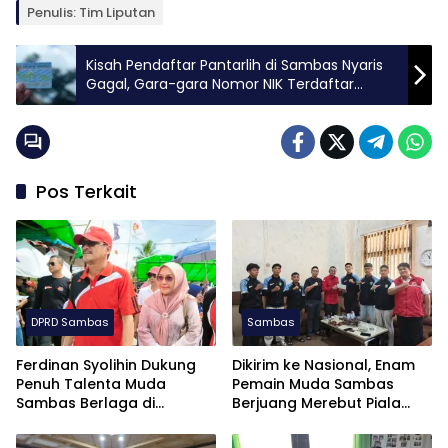
Penulis: Tim Liputan
Kisah Pendaftar Pantarlih di Sambas Nyaris
Gagal, Gara-gara Nomor NIK Terdaftar
Sebagai Pendukung Bacalon Independen
Pos Terkait
DPRD Sambas
Sambas
Ferdinan Syolihin Dukung
Dikirim ke Nasional, Enam
Penuh Talenta Muda
Pemain Muda Sambas
Sambas Berlaga di
Berjuang Merebut Piala
Soekarno Cup U-17 2026
Soekarno Cup U-17 di
Jatim