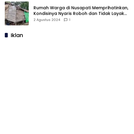
Rumah Warga di Nusapati Memprihatinkan,
Kondisinya Nyaris Roboh dan Tidak Layak
Huni
2 Agustus 2024
1
Iklan