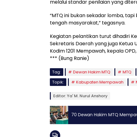
melalui standar penilaian yang dite
“MTQ ini bukan sekadar lomba, tapi
tengah masyarakat,” tegasnya.
Kegiatan pelantikan turut dihadiri
Sekretaris Daerah yang juga Ketua
Kodim 1201 Mempawah, kepala OPD, 
*** (Bung Ranie)
Tag:
Dewan Hakim MTQ
MTQ
Topik:
Kabupaten Mempawah
Editor: Ya' M. Nurul Anshory
70 Dewan Hakim MTQ Mempawah 