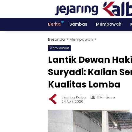
Langsung
ke
konten
Berita
Sambas
Mempawah
Beranda
Mempawah
Mempawah
Lantik Dewan Ha
Suryadi: Kalian S
Kualitas Lomba
Jejaring Kalbar
2 Min Baca
24 April 2026