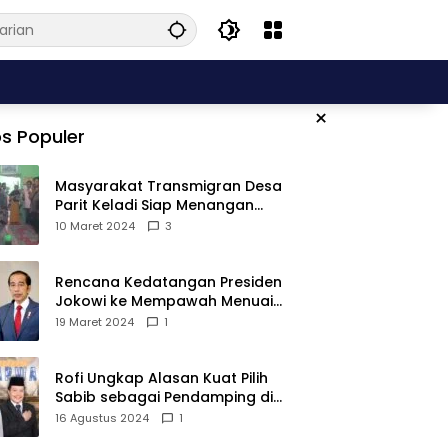
×
s Populer
Masyarakat Transmigran Desa
Parit Keladi Siap Menangan
Fauzan-Mirza di Pilkada Kubu
10 Maret 2024
3
Raya
Rencana Kedatangan Presiden
Jokowi ke Mempawah Menuai
Pro Kontra, Apa Sebabnya?
19 Maret 2024
1
Rofi Ungkap Alasan Kuat Pilih
Sabib sebagai Pendamping di
Pilkada Sambas
16 Agustus 2024
1