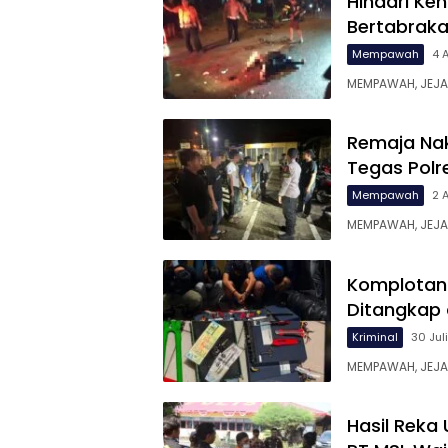
Hindari Ke
Bertabraka
Mempawah
4 
MEMPAWAH, JEJAR
Remaja Nak
Tegas Pol
Mempawah
2 
MEMPAWAH, JEJA
Komplotan 
Ditangkap 
Kriminal
30 Jul
MEMPAWAH, JEJA
Hasil Reka