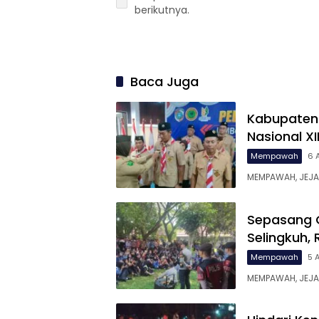
berikutnya.
Baca Juga
Kabupaten
Nasional X
Mempawah
6 
MEMPAWAH, JEJAR
Sepasang G
Selingkuh,
Mempawah
5 
MEMPAWAH, JEJA