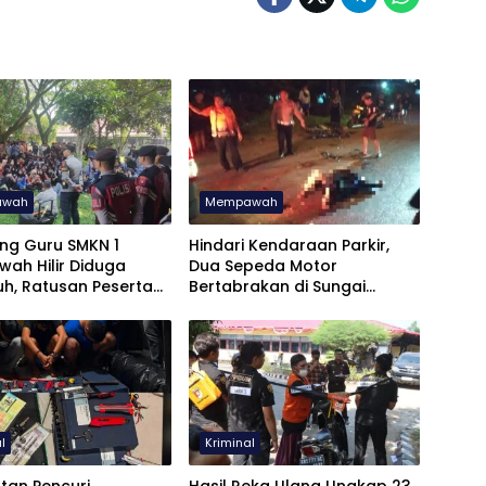
awah
Mempawah
ng Guru SMKN 1
Hindari Kendaraan Parkir,
ah Hilir Diduga
Dua Sepeda Motor
uh, Ratusan Peserta
Bertabrakan di Sungai
Kompak Unjuk Rasa
Pinyuh, Satu Tewas
l
Kriminal