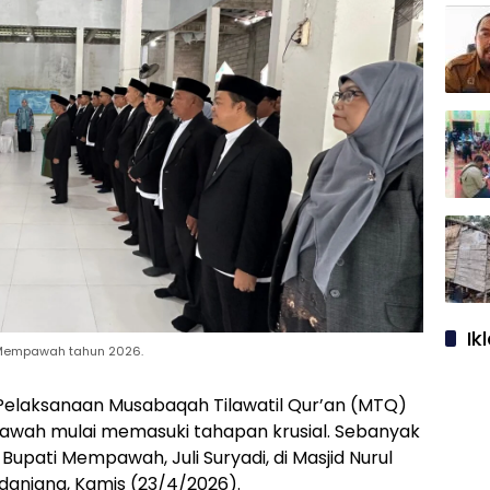
Ik
 Mempawah tahun 2026.
Pelaksanaan Musabaqah Tilawatil Qur’an (MTQ)
awah mulai memasuki tahapan krusial. Sebanyak
Bupati Mempawah, Juli Suryadi, di Masjid Nurul
daniang, Kamis (23/4/2026).