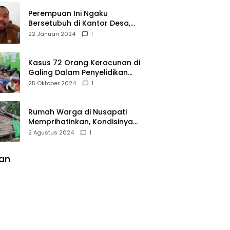
Perempuan Ini Ngaku
Bersetubuh di Kantor Desa,
Kades Pasir Panjang
22 Januari 2024
1
Mempawah Membantah:
Silakan Buktikan!
Kasus 72 Orang Keracunan di
Galing Dalam Penyelidikan
Polres Sambas
25 Oktober 2024
1
Rumah Warga di Nusapati
Memprihatinkan, Kondisinya
Nyaris Roboh dan Tidak Layak
2 Agustus 2024
1
Huni
lan