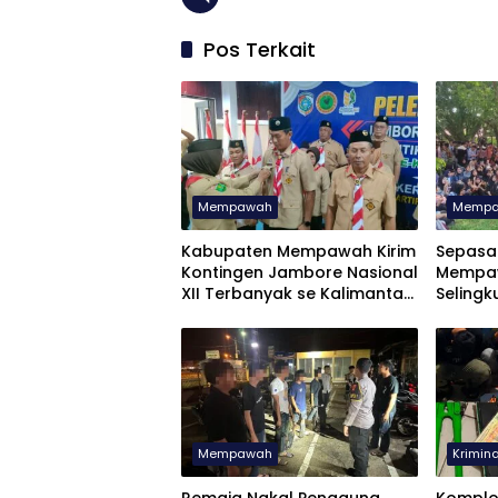
Pos Terkait
Mempawah
Memp
Kabupaten Mempawah Kirim
Sepasa
Kontingen Jambore Nasional
Mempaw
XII Terbanyak se Kalimantan
Selingk
Barat
Didik 
Mempawah
Krimina