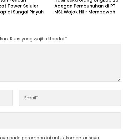
tan Pencuri
Hasil Reka Ulang Ungkap 23
at Tower Seluler
Adegan Pembunuhan di PT
ap di Sungai Pinyuh
MSL Wajok Hilir Mempawah
kan.
Ruas yang wajib ditandai
*
saya pada peramban ini untuk komentar saya