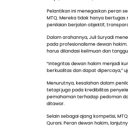
Pelantikan ini menegaskan peran se
MTQ. Mereka tidak hanya bertugas m
penilaian berjalan objektif, transpar
Dalam arahannya, Juli Suryadi men
pada profesionalisme dewan hakim. 
harus dilandasi keilmuan dan tangg
“Integritas dewan hakim menjadi k
berkualitas dan dapat dipercaya,” uj
Menurutnya, kesalahan dalam peni
tetapi juga pada kredibilitas penye
pemahaman terhadap pedoman dan t
ditawar.
Selain sebagai ajang kompetisi, MTQ
Qurani. Peran dewan hakim, lanjutn