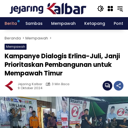
Langsung
ke
konten
Berita
Sambas
Mempawah
Ketapang
Pontia
Beranda
Mempawah
Mempawah
Kampanye Dialogis Erlina-Juli, Janji
Prioritaskan Pembangunan untuk
Mempawah Timur
Jejaring Kalbar
3 Min Baca
9 Oktober 2024