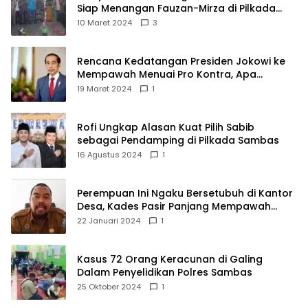
Siap Menangan Fauzan-Mirza di Pilkada
Kubu Raya
10 Maret 2024
3
Rencana Kedatangan Presiden Jokowi ke
Mempawah Menuai Pro Kontra, Apa
Sebabnya?
19 Maret 2024
1
Rofi Ungkap Alasan Kuat Pilih Sabib
sebagai Pendamping di Pilkada Sambas
16 Agustus 2024
1
Perempuan Ini Ngaku Bersetubuh di Kantor
Desa, Kades Pasir Panjang Mempawah
Membantah: Silakan Buktikan!
22 Januari 2024
1
Kasus 72 Orang Keracunan di Galing
Dalam Penyelidikan Polres Sambas
25 Oktober 2024
1