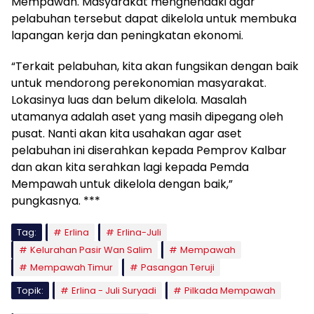
Mempawah. Masyarakat menghendaki agar
pelabuhan tersebut dapat dikelola untuk membuka
lapangan kerja dan peningkatan ekonomi.
“Terkait pelabuhan, kita akan fungsikan dengan baik
untuk mendorong perekonomian masyarakat.
Lokasinya luas dan belum dikelola. Masalah
utamanya adalah aset yang masih dipegang oleh
pusat. Nanti akan kita usahakan agar aset
pelabuhan ini diserahkan kepada Pemprov Kalbar
dan akan kita serahkan lagi kepada Pemda
Mempawah untuk dikelola dengan baik,”
pungkasnya. ***
Tag:
Erlina
Erlina-Juli
Kelurahan Pasir Wan Salim
Mempawah
Mempawah Timur
Pasangan Teruji
Topik:
Erlina - Juli Suryadi
Pilkada Mempawah