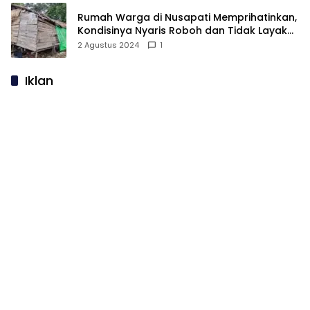
Rumah Warga di Nusapati Memprihatinkan,
Kondisinya Nyaris Roboh dan Tidak Layak
Huni
2 Agustus 2024
1
Iklan