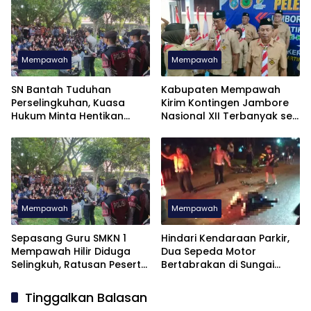
Mempawah
Mempawah
SN Bantah Tuduhan
Kabupaten Mempawah
Perselingkuhan, Kuasa
Kirim Kontingen Jambore
Hukum Minta Hentikan
Nasional XII Terbanyak se
Penyebaran Informasi
Kalimantan Barat
Mempawah
Mempawah
Sepasang Guru SMKN 1
Hindari Kendaraan Parkir,
Mempawah Hilir Diduga
Dua Sepeda Motor
Selingkuh, Ratusan Peserta
Bertabrakan di Sungai
Didik Kompak Unjuk Rasa
Pinyuh, Satu Tewas
Tinggalkan Balasan