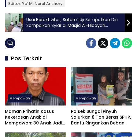
Editor: Ya' M. Nurul Anshory
Usai Beraktivitas, Sutarmidji Sempatkan Diri
Sampaikan Syiar di Masjid Al-Hidayah
Singkawang
Pos Terkait
Mempawah
Mempawah
Maman Prihatin Kasus
Polsek Sungai Pinyuh
Kekerasan Anak di
Salurkan 8 Ton Beras SPHP,
Mempawah: 30 Anak Jadi
Bantu Ringankan Beban
Korban dalam 7 Bulan
Masyarakat