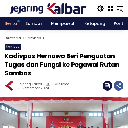
Langsung
ke
konten
Berita
Sambas
Mempawah
Ketapang
Pontia
Beranda
Sambas
Sambas
Kadivpas Hernowo Beri Penguatan
Tugas dan Fungsi ke Pegawai Rutan
Sambas
Jejaring Kalbar
2 Min Baca
27 September 2024