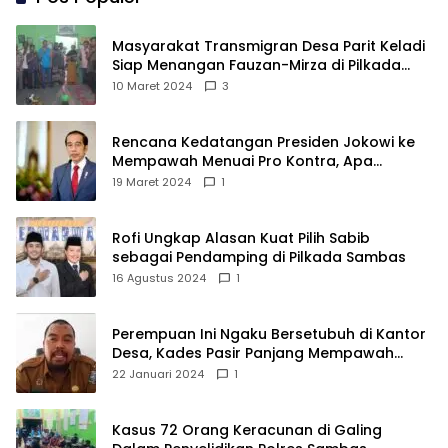
Masyarakat Transmigran Desa Parit Keladi
Siap Menangan Fauzan-Mirza di Pilkada
Kubu Raya
10 Maret 2024
3
Rencana Kedatangan Presiden Jokowi ke
Mempawah Menuai Pro Kontra, Apa
Sebabnya?
19 Maret 2024
1
Rofi Ungkap Alasan Kuat Pilih Sabib
sebagai Pendamping di Pilkada Sambas
16 Agustus 2024
1
Perempuan Ini Ngaku Bersetubuh di Kantor
Desa, Kades Pasir Panjang Mempawah
Membantah: Silakan Buktikan!
22 Januari 2024
1
Kasus 72 Orang Keracunan di Galing