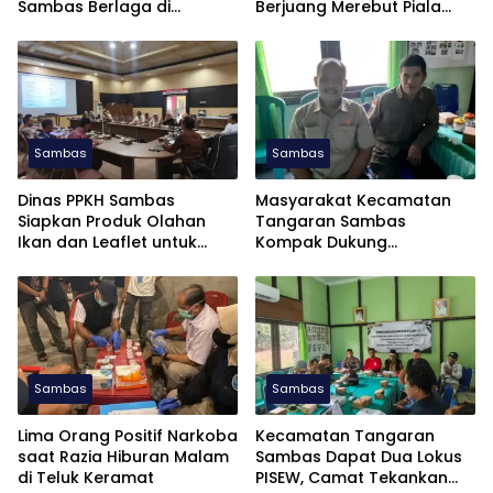
Sambas Berlaga di
Berjuang Merebut Piala
Soekarno Cup U-17 2026
Soekarno Cup U-17 di
Jatim
Sambas
Sambas
Dinas PPKH Sambas
Masyarakat Kecamatan
Siapkan Produk Olahan
Tangaran Sambas
Ikan dan Leaflet untuk
Kompak Dukung
APKASI Otonomi Expo 2026
Pembentukan Dapil Kalbar
III untuk Perkuat Aspirasi
Perbatasan
Sambas
Sambas
Lima Orang Positif Narkoba
Kecamatan Tangaran
saat Razia Hiburan Malam
Sambas Dapat Dua Lokus
di Teluk Keramat
PISEW, Camat Tekankan