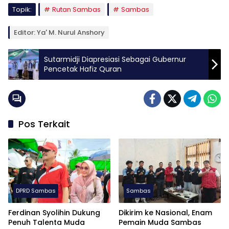
Topik:
Rutan Sambas
Sambas
Editor: Ya' M. Nurul Anshory
Sutarmidji Diapresiasi Sebagai Gubernur
Pencetak Hafiz Quran
Pos Terkait
DPRD Sambas
Sambas
Ferdinan Syolihin Dukung
Dikirim ke Nasional, Enam
Penuh Talenta Muda
Pemain Muda Sambas