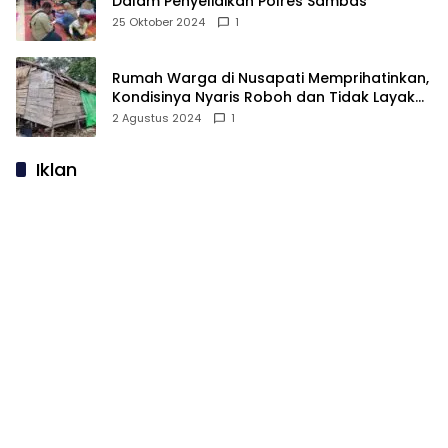
Dalam Penyelidikan Polres Sambas
25 Oktober 2024
1
Rumah Warga di Nusapati Memprihatinkan,
Kondisinya Nyaris Roboh dan Tidak Layak
Huni
2 Agustus 2024
1
Iklan