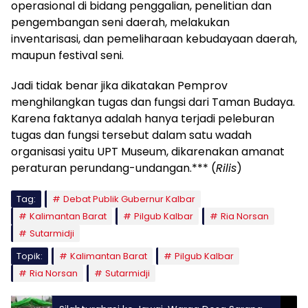
operasional di bidang penggalian, penelitian dan
pengembangan seni daerah, melakukan
inventarisasi, dan pemeliharaan kebudayaan daerah,
maupun festival seni.
Jadi tidak benar jika dikatakan Pemprov
menghilangkan tugas dan fungsi dari Taman Budaya.
Karena faktanya adalah hanya terjadi peleburan
tugas dan fungsi tersebut dalam satu wadah
organisasi yaitu UPT Museum, dikarenakan amanat
peraturan perundang-undangan.*** (
Rilis
)
Tag:
Debat Publik Gubernur Kalbar
Kalimantan Barat
Pilgub Kalbar
Ria Norsan
Sutarmidji
Topik:
Kalimantan Barat
Pilgub Kalbar
Ria Norsan
Sutarmidji