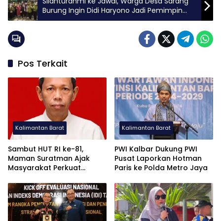
Silahturahmi ke Jawai, Warga Desa Sarang
Burung Ingin Didi Haryono Jadi Pemimpin
Kalbar
Pos Terkait
Kalimantan Barat
Kalimantan Barat
Sambut HUT RI ke-81,
PWI Kalbar Dukung PWI
Maman Suratman Ajak
Pusat Laporkan Hotman
Masyarakat Perkuat
Paris ke Polda Metro Jaya
Nasionalisme dan
Persatuan