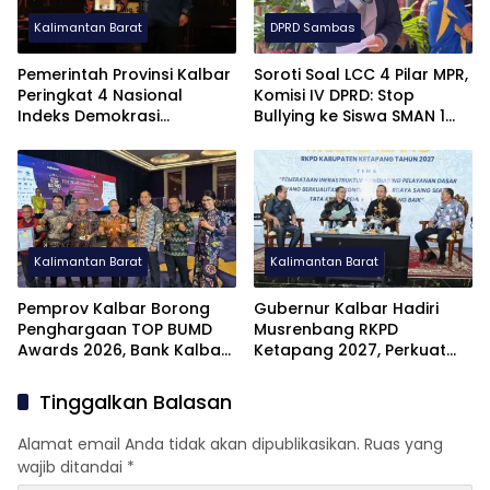
Kalimantan Barat
DPRD Sambas
Pemerintah Provinsi Kalbar
Soroti Soal LCC 4 Pilar MPR,
Peringkat 4 Nasional
Komisi IV DPRD: Stop
Indeks Demokrasi
Bullying ke Siswa SMAN 1
Indonesia
Sambas Ini Murni Kelalaian
Juri
Kalimantan Barat
Kalimantan Barat
Pemprov Kalbar Borong
Gubernur Kalbar Hadiri
Penghargaan TOP BUMD
Musrenbang RKPD
Awards 2026, Bank Kalbar
Ketapang 2027, Perkuat
dan RSJ Raih Bintang 5
Sinergi Pembangunan
Infrastruktur
Tinggalkan Balasan
Alamat email Anda tidak akan dipublikasikan.
Ruas yang
wajib ditandai
*