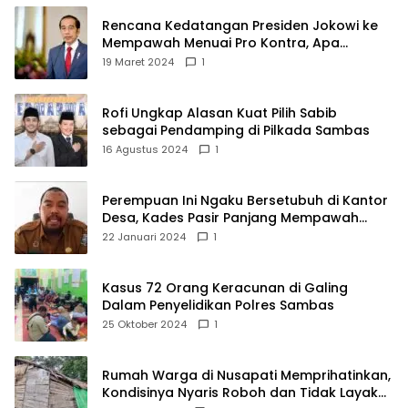
Rencana Kedatangan Presiden Jokowi ke
Mempawah Menuai Pro Kontra, Apa
Sebabnya?
19 Maret 2024
1
Rofi Ungkap Alasan Kuat Pilih Sabib
sebagai Pendamping di Pilkada Sambas
16 Agustus 2024
1
Perempuan Ini Ngaku Bersetubuh di Kantor
Desa, Kades Pasir Panjang Mempawah
Membantah: Silakan Buktikan!
22 Januari 2024
1
Kasus 72 Orang Keracunan di Galing
Dalam Penyelidikan Polres Sambas
25 Oktober 2024
1
Rumah Warga di Nusapati Memprihatinkan,
Kondisinya Nyaris Roboh dan Tidak Layak