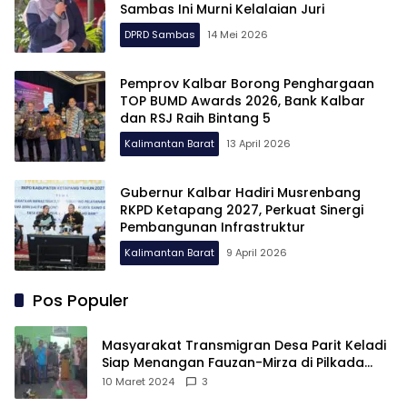
Sambas Ini Murni Kelalaian Juri
DPRD Sambas
14 Mei 2026
Pemprov Kalbar Borong Penghargaan
TOP BUMD Awards 2026, Bank Kalbar
dan RSJ Raih Bintang 5
Kalimantan Barat
13 April 2026
Gubernur Kalbar Hadiri Musrenbang
RKPD Ketapang 2027, Perkuat Sinergi
Pembangunan Infrastruktur
Kalimantan Barat
9 April 2026
Pos Populer
Masyarakat Transmigran Desa Parit Keladi
Siap Menangan Fauzan-Mirza di Pilkada
Kubu Raya
10 Maret 2024
3