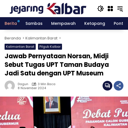
Langsung
ke
konten
Berita
Sambas
Mempawah
Ketapang
Pontia
Beranda
Kalimantan Barat
Kalimantan Barat
Pilgub Kalbar
Jawab Pernyataan Norsan, Midji
Sebut Tugas UPT Taman Budaya
Jadi Satu dengan UPT Museum
Dagun
3 Min Baca
8 November 2024