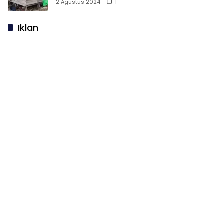
Huni
2 Agustus 2024
1
Iklan