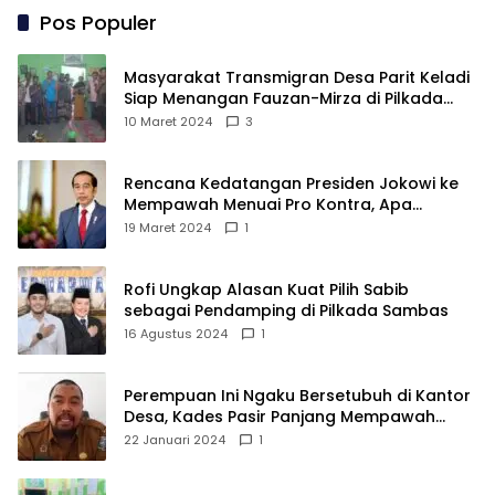
Pos Populer
Masyarakat Transmigran Desa Parit Keladi
Siap Menangan Fauzan-Mirza di Pilkada
Kubu Raya
10 Maret 2024
3
Rencana Kedatangan Presiden Jokowi ke
Mempawah Menuai Pro Kontra, Apa
Sebabnya?
19 Maret 2024
1
Rofi Ungkap Alasan Kuat Pilih Sabib
sebagai Pendamping di Pilkada Sambas
16 Agustus 2024
1
Perempuan Ini Ngaku Bersetubuh di Kantor
Desa, Kades Pasir Panjang Mempawah
Membantah: Silakan Buktikan!
22 Januari 2024
1