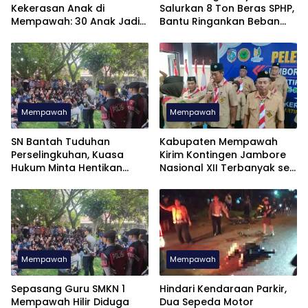
Kekerasan Anak di
Salurkan 8 Ton Beras SPHP,
Mempawah: 30 Anak Jadi
Bantu Ringankan Beban
Korban dalam 7 Bulan
Masyarakat
Mempawah
Mempawah
SN Bantah Tuduhan
Kabupaten Mempawah
Perselingkuhan, Kuasa
Kirim Kontingen Jambore
Hukum Minta Hentikan
Nasional XII Terbanyak se
Penyebaran Informasi
Kalimantan Barat
Mempawah
Mempawah
Sepasang Guru SMKN 1
Hindari Kendaraan Parkir,
Mempawah Hilir Diduga
Dua Sepeda Motor