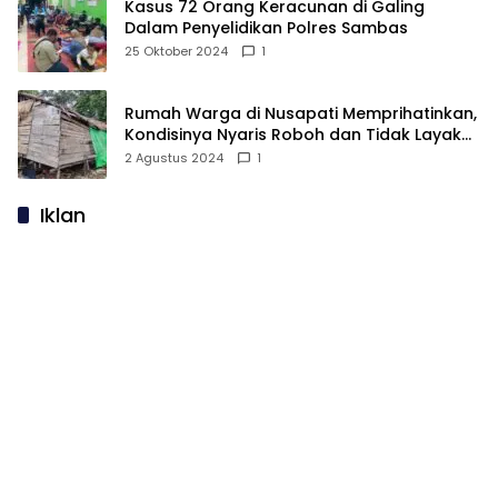
Kasus 72 Orang Keracunan di Galing
Dalam Penyelidikan Polres Sambas
25 Oktober 2024
1
Rumah Warga di Nusapati Memprihatinkan,
Kondisinya Nyaris Roboh dan Tidak Layak
Huni
2 Agustus 2024
1
Iklan