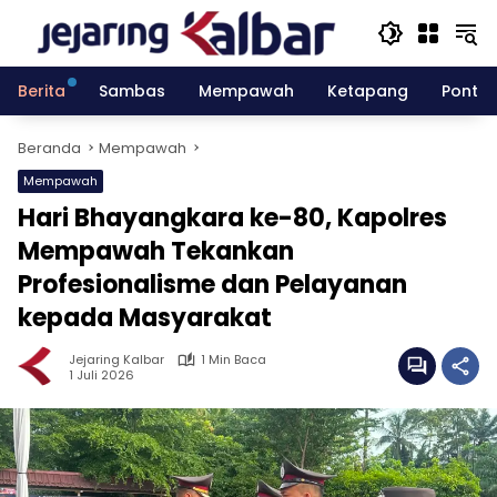
Langsung
ke
konten
Berita
Sambas
Mempawah
Ketapang
Pontia
Beranda
Mempawah
Mempawah
Hari Bhayangkara ke-80, Kapolres
Mempawah Tekankan
Profesionalisme dan Pelayanan
kepada Masyarakat
Jejaring Kalbar
1 Min Baca
1 Juli 2026