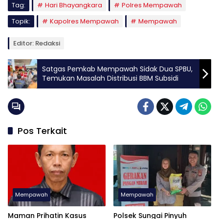
Tag:
Hari Bhayangkara
Polres Mempawah
Topik:
Kapolres Mempawah
Mempawah
Editor: Redaksi
Satgas Pemkab Mempawah Sidak Dua SPBU,
Temukan Masalah Distribusi BBM Subsidi
Pos Terkait
Mempawah
Mempawah
Maman Prihatin Kasus
Polsek Sungai Pinyuh