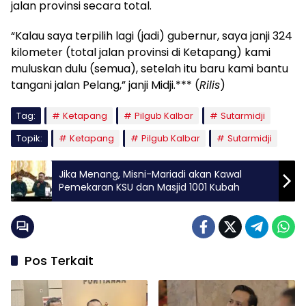
jalan provinsi secara total.
“Kalau saya terpilih lagi (jadi) gubernur, saya janji 324
kilometer (total jalan provinsi di Ketapang) kami
muluskan dulu (semua), setelah itu baru kami bantu
tangani jalan Pelang,” janji Midji.*** (
Rilis
)
Tag:
Ketapang
Pilgub Kalbar
Sutarmidji
Topik:
Ketapang
Pilgub Kalbar
Sutarmidji
Jika Menang, Misni-Mariadi akan Kawal
Pemekaran KSU dan Masjid 1001 Kubah
Pos Terkait