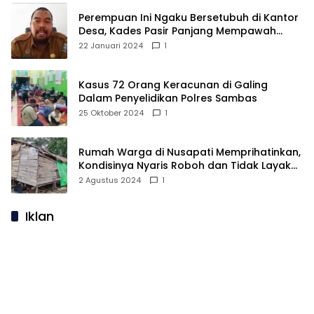
Perempuan Ini Ngaku Bersetubuh di Kantor
Desa, Kades Pasir Panjang Mempawah
Membantah: Silakan Buktikan!
22 Januari 2024
1
Kasus 72 Orang Keracunan di Galing
Dalam Penyelidikan Polres Sambas
25 Oktober 2024
1
Rumah Warga di Nusapati Memprihatinkan,
Kondisinya Nyaris Roboh dan Tidak Layak
Huni
2 Agustus 2024
1
Iklan