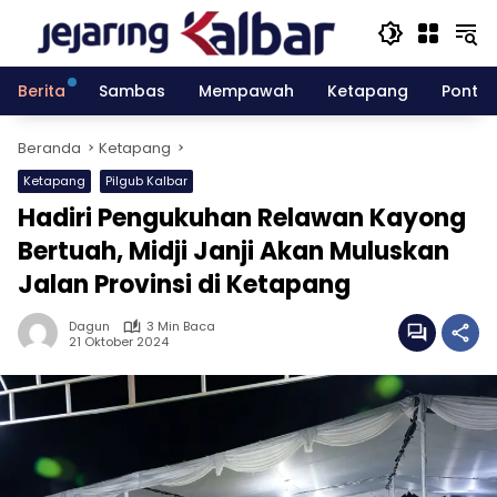
Langsung
ke
konten
Berita
Sambas
Mempawah
Ketapang
Pontia
Beranda
Ketapang
Ketapang
Pilgub Kalbar
Hadiri Pengukuhan Relawan Kayong
Bertuah, Midji Janji Akan Muluskan
Jalan Provinsi di Ketapang
Dagun
3 Min Baca
21 Oktober 2024