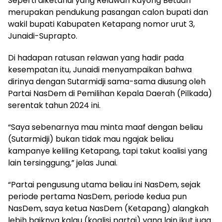
Seperti diketahui yang Relawan Kayong Betuah
merupakan pendukung pasangan calon bupati dan
wakil bupati Kabupaten Ketapang nomor urut 3,
Junaidi-Suprapto.
Di hadapan ratusan relawan yang hadir pada
kesempatan itu, Junaidi menyampaikan bahwa
dirinya dengan Sutarmidji sama-sama diusung oleh
Partai NasDem di Pemilihan Kepala Daerah (Pilkada)
serentak tahun 2024 ini.
“Saya sebenarnya mau minta maaf dengan beliau
(Sutarmidji) bukan tidak mau ngajak beliau
kampanye keliling Ketapang, tapi takut koalisi yang
lain tersinggung,” jelas Junai.
“Partai pengusung utama beliau ini NasDem, sejak
periode pertama NasDem, periode kedua pun
NasDem, saya ketua NasDem (Ketapang) alangkah
lebih baiknya kalau (koalisi partai) yang lain ikut juga