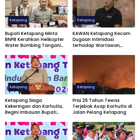
Ketapang
Ketapang
Bupati Ketapang Minta
KAWAN Ketapang Kecam
BNPB Kerahkan Helikopter
Dugaan Intimidasi
Water Bombing Tangani
terhadap Wartawan,
Karhutla
Sengketa Pers Diselesaikan
Sesuai UU Pers
Ketapang
Ketapang
Ketapang Siaga
Pria 26 Tahun Tewas
Kekeringan dan Karhutla,
Terjebak Asap Karhutla di
Begini Imbauan Bupati
Jalan Pelang Ketapang
Alexander