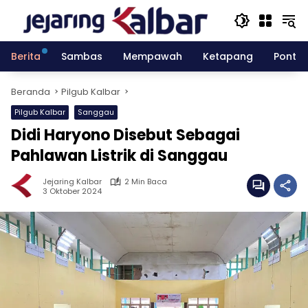
Langsung
ke
konten
Berita
Sambas
Mempawah
Ketapang
Pontia
Beranda
Pilgub Kalbar
Pilgub Kalbar
Sanggau
Didi Haryono Disebut Sebagai
Pahlawan Listrik di Sanggau
Jejaring Kalbar
2 Min Baca
3 Oktober 2024