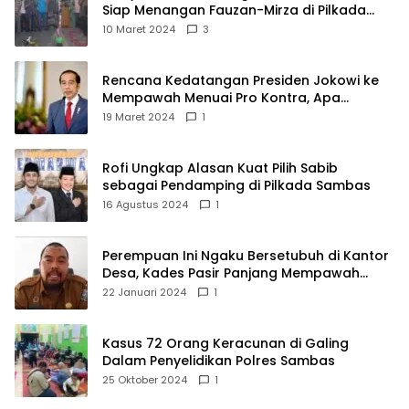
Siap Menangan Fauzan-Mirza di Pilkada
Kubu Raya
10 Maret 2024
3
Rencana Kedatangan Presiden Jokowi ke
Mempawah Menuai Pro Kontra, Apa
Sebabnya?
19 Maret 2024
1
Rofi Ungkap Alasan Kuat Pilih Sabib
sebagai Pendamping di Pilkada Sambas
16 Agustus 2024
1
Perempuan Ini Ngaku Bersetubuh di Kantor
Desa, Kades Pasir Panjang Mempawah
Membantah: Silakan Buktikan!
22 Januari 2024
1
Kasus 72 Orang Keracunan di Galing
Dalam Penyelidikan Polres Sambas
25 Oktober 2024
1