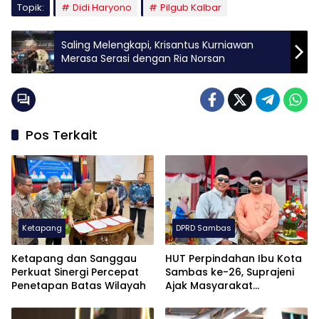
Topik:
Didi Haryono
Pilgub Kalbar
Saling Melengkapi, Krisantus Kurniawan
Merasa Serasi dengan Ria Norsan
Pos Terkait
Ketapang
DPRD Sambas
Ketapang dan Sanggau
HUT Perpindahan Ibu Kota
Perkuat Sinergi Percepat
Sambas ke-26, Suprajeni
Penetapan Batas Wilayah
Ajak Masyarakat
Tingkatkan Semangat
Majukan Daerah