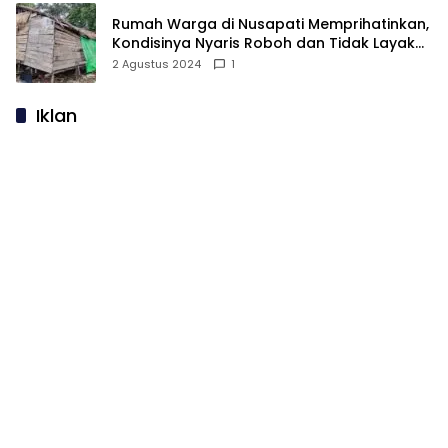
Rumah Warga di Nusapati Memprihatinkan,
Kondisinya Nyaris Roboh dan Tidak Layak
Huni
2 Agustus 2024
1
Iklan