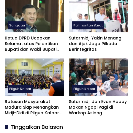
Sanggau
Kalimantan Barat
Ketua DPRD Ucapkan
Sutarmidji Yakin Menang
Selamat atas Pelantikan
dan Ajak Jaga Pilkada
Bupati dan Wakil Bupati
Berintegritas
Sambas 2025-2030
Pilgub Kalbar
Pilgub Kalbar
Ratusan Masyarakat
Sutarmidji dan Evan Hobby
Madura Siap Menangkan
Makan Ngopi Pagi di
Midji-Didi di Pilgub Kalbar
Warkop Asiang
2024
Tinggalkan Balasan