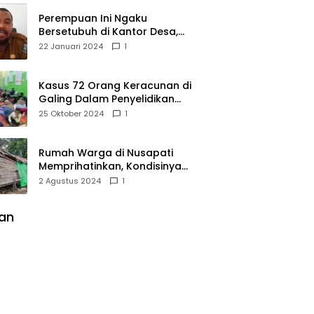
Perempuan Ini Ngaku
Bersetubuh di Kantor Desa,
Kades Pasir Panjang
22 Januari 2024
1
Mempawah Membantah:
Silakan Buktikan!
Kasus 72 Orang Keracunan di
Galing Dalam Penyelidikan
Polres Sambas
25 Oktober 2024
1
Rumah Warga di Nusapati
Memprihatinkan, Kondisinya
Nyaris Roboh dan Tidak Layak
2 Agustus 2024
1
Huni
lan