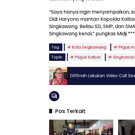
“Saya hanya ingin menyampaikan, s
Didi Haryono mantan Kapolda Kalbar(
Singkawang. Beliau SD, SMP, dan SMA
Singkawang kenal,” pungkas Midji.***
Tag:
Kota Singkawang
Pilgub K
Topik:
Pilgub Kalbar
Singkawan
Difitnah Lakukan Video Call Sex
Pos Terkait