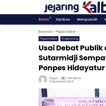
Langsung
ke
konten
Berita
Sambas
Mempawah
Beranda
Pilgub Kalbar
Pilgub Kalbar
Singkawang
Usai Debat Publik
Sutarmidji Sempat
Ponpes Hidayatu
Dagun
2 Min Baca
6 November 2024