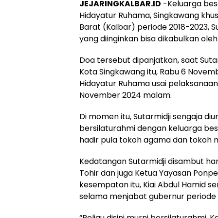
JEJARINGKALBAR.ID
-Keluarga bes
Hidayatur Ruhama, Singkawang khu
Barat (Kalbar) periode 2018-2023, Su
yang diinginkan bisa dikabulkan oleh
Doa tersebut dipanjatkan, saat Suta
Kota Singkawang itu, Rabu 6 Novemb
Hidayatur Ruhama usai pelaksanaan 
November 2024 malam.
Di momen itu, Sutarmidji sengaja d
bersilaturahmi dengan keluarga besa
hadir pula tokoh agama dan tokoh 
Kedatangan Sutarmidji disambut han
Tohir dan juga Ketua Yayasan Ponpes
kesempatan itu, Kiai Abdul Hamid 
selama menjabat gubernur periode 20
“Beliau disini murni bersilaturahmi. 