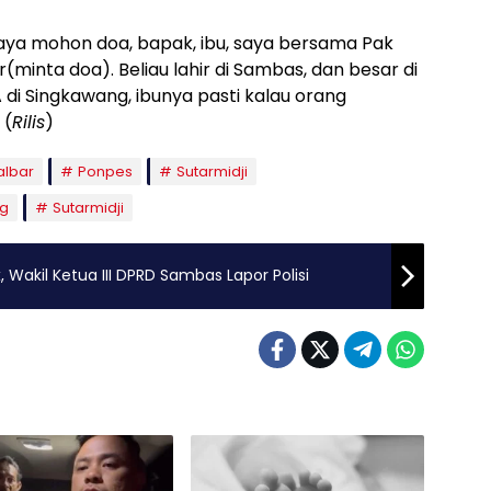
aya mohon doa, bapak, ibu, saya bersama Pak
minta doa). Beliau lahir di Sambas, dan besar di
 di Singkawang, ibunya pasti kalau orang
 (
Rilis
)
albar
Ponpes
Sutarmidji
g
Sutarmidji
, Wakil Ketua III DPRD Sambas Lapor Polisi