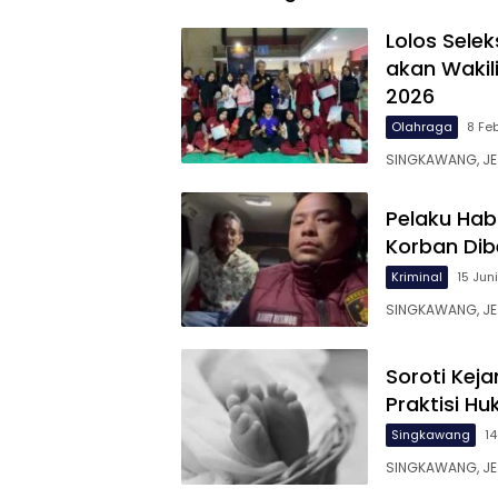
Lolos Selek
akan Wakil
2026
Olahraga
8 Fe
SINGKAWANG, JEJ
Pelaku Hab
Korban Dib
Kriminal
15 Jun
SINGKAWANG, JE
Soroti Kej
Praktisi Hu
Singkawang
14
SINGKAWANG, JEJ