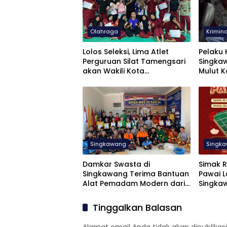
Olahraga
Krimina
Lolos Seleksi, Lima Atlet
Pelaku 
Perguruan Silat Tamengsari
Singka
akan Wakili Kota
Mulut 
Singkawang pada Porprov
Hingga
Kalbar 2026
Singkawang
Singk
Damkar Swasta di
Simak R
Singkawang Terima Bantuan
Pawai 
Alat Pemadam Modern dari
Singk
Daniel Johan
Tinggalkan Balasan