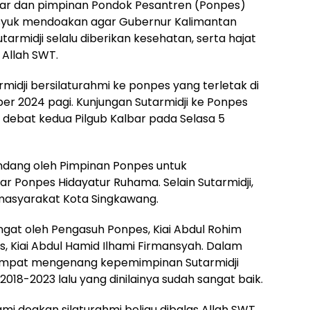
ar dan pimpinan Pondok Pesantren (Ponpes)
syuk mendoakan agar Gubernur Kalimantan
tarmidji selalu diberikan kesehatan, serta hajat
 Allah SWT.
rmidji bersilaturahmi ke ponpes yang terletak di
er 2024 pagi. Kunjungan Sutarmidji ke Ponpes
debat kedua Pilgub Kalbar pada Selasa 5
iundang oleh Pimpinan Ponpes untuk
r Ponpes Hidayatur Ruhama. Selain Sutarmidji,
masyarakat Kota Singkawang.
gat oleh Pengasuh Ponpes, Kiai Abdul Rohim
, Kiai Abdul Hamid Ilhami Firmansyah. Dalam
sempat mengenang kepemimpinan Sutarmidji
18-2023 lalu yang dinilainya sudah sangat baik.
Kami doakan silaturahmi beliau dibalas Allah SWT,