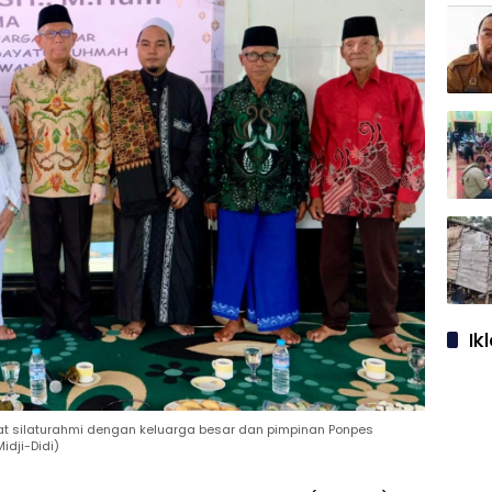
Ik
saat silaturahmi dengan keluarga besar dan pimpinan Ponpes
dji-Didi)