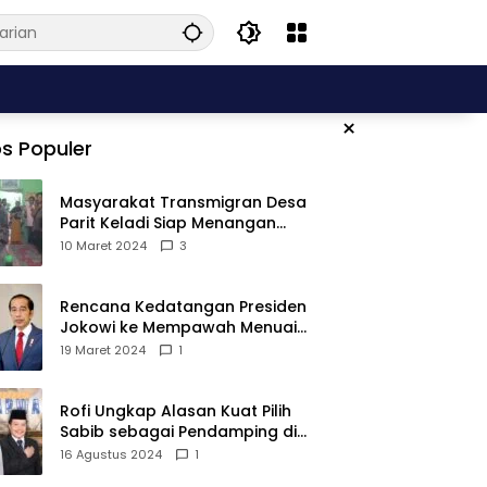
×
s Populer
Masyarakat Transmigran Desa
Parit Keladi Siap Menangan
Fauzan-Mirza di Pilkada Kubu
10 Maret 2024
3
Raya
Rencana Kedatangan Presiden
Jokowi ke Mempawah Menuai
Pro Kontra, Apa Sebabnya?
19 Maret 2024
1
Rofi Ungkap Alasan Kuat Pilih
Sabib sebagai Pendamping di
Pilkada Sambas
16 Agustus 2024
1