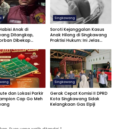
l
Singkawang
Habisi Anak di
Soroti Kejanggalan Kasus
wang Ditangkap,
Anak Hilang di Singkawang
Korban Dibekap
Praktisi Hukum: Ini Jelas
 Tak Bernapas
Bukan Mistis
awang
Singkawang
ute dan Lokasi Parkir
Gerak Cepat Komisi II DPRD
Lampion Cap Go Meh
Kota Singkawang Sidak
awang
Kelangkaan Gas Elpiji