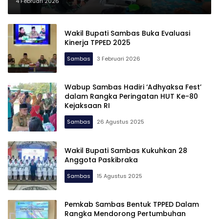
Teluk Keramat
4 Februari 2026
Wakil Bupati Sambas Buka Evaluasi
Kinerja TPPED 2025
Sambas
3 Februari 2026
Wabup Sambas Hadiri ‘Adhyaksa Fest’
dalam Rangka Peringatan HUT Ke-80
Kejaksaan RI
Sambas
26 Agustus 2025
Wakil Bupati Sambas Kukuhkan 28
Anggota Paskibraka
Sambas
15 Agustus 2025
Pemkab Sambas Bentuk TPPED Dalam
Rangka Mendorong Pertumbuhan