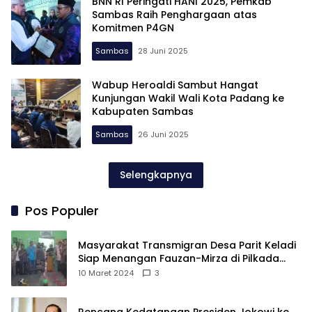
BNN RI Peringati HANI 2025, Pemkab
Sambas Raih Penghargaan atas
Komitmen P4GN
Sambas
28 Juni 2025
Wabup Heroaldi Sambut Hangat
Kunjungan Wakil Wali Kota Padang ke
Kabupaten Sambas
Sambas
26 Juni 2025
Selengkapnya
Pos Populer
Masyarakat Transmigran Desa Parit Keladi
Siap Menangan Fauzan-Mirza di Pilkada
Kubu Raya
10 Maret 2024
3
Rencana Kedatangan Presiden Jokowi ke