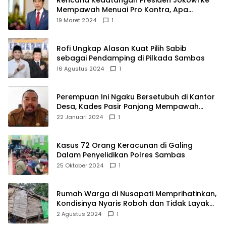
Mempawah Menuai Pro Kontra, Apa
Sebabnya?
19 Maret 2024
1
Rofi Ungkap Alasan Kuat Pilih Sabib
sebagai Pendamping di Pilkada Sambas
16 Agustus 2024
1
Perempuan Ini Ngaku Bersetubuh di Kantor
Desa, Kades Pasir Panjang Mempawah
Membantah: Silakan Buktikan!
22 Januari 2024
1
Kasus 72 Orang Keracunan di Galing
Dalam Penyelidikan Polres Sambas
25 Oktober 2024
1
Rumah Warga di Nusapati Memprihatinkan,
Kondisinya Nyaris Roboh dan Tidak Layak
Huni
2 Agustus 2024
1