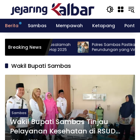
Langsung
ke
konten
Berita
Sambas
Mempawah
Ketapang
Pontia
Keterangan Khalid Basalamah
Polres Sambas Pastikan Kasus
Breaking News
aan Korupsi Kuota Haji 2025
Perundungan yang Viral Sudah
Ditangani
Wakil Bupati Sambas
Sambas
Wakil Bupati Sambas Tinjau
Pelayanan Kesehatan di RSUD