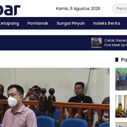
Kamis, 6 Agustus 2026
Ketapang
Pontianak
Sungai Pinyuh
Indeks Berita
Cetak Generasi Berki
First Meet Up Kibar
Po