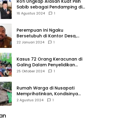
Rofi Ungkap Alasan Kuat Pilih
Sabib sebagai Pendamping di
Pilkada Sambas
16 Agustus 2024
1
Perempuan Ini Ngaku
Bersetubuh di Kantor Desa,
Kades Pasir Panjang
22 Januari 2024
1
Mempawah Membantah:
Silakan Buktikan!
Kasus 72 Orang Keracunan di
Galing Dalam Penyelidikan
Polres Sambas
25 Oktober 2024
1
Rumah Warga di Nusapati
Memprihatinkan, Kondisinya
Nyaris Roboh dan Tidak Layak
2 Agustus 2024
1
Huni
lan