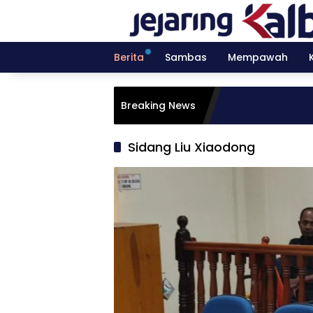
Langsung
ke
konten
Berita
Sambas
Mempawah
Breaking News
Sidang Liu Xiaodong