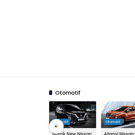
Otomotif
03:44:00
Otomotif
Otomotif
Otomotif
Demi Xpander,
Sosok New Nissan
Aliansi Nissan