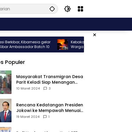
×
bar, Kibarnesia gelar
Kebakaran Hebat Melanda Rumah
 Ambassador Batch 10
Warga di Gang Nelayan Sungai Pinyuh
s Populer
Masyarakat Transmigran Desa
Parit Keladi Siap Menangan
Fauzan-Mirza di Pilkada Kubu
10 Maret 2024
3
Raya
Rencana Kedatangan Presiden
Jokowi ke Mempawah Menuai
Pro Kontra, Apa Sebabnya?
19 Maret 2024
1