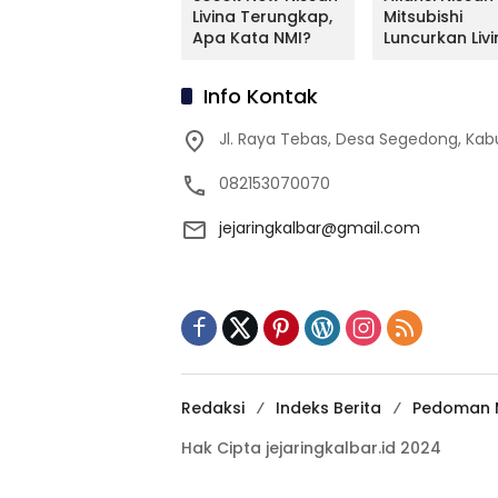
Mitsubishi Bakal
Livina Terungkap,
Mitsubishi
Mengimpor
Apa Kata NMI?
Luncurkan Livi
Kembali Pajero
Versi Mungil
Sport
Info Kontak
Jl. Raya Tebas, Desa Segedong, K
082153070070
jejaringkalbar@gmail.com
Redaksi
Indeks Berita
Pedoman M
Hak Cipta jejaringkalbar.id 2024