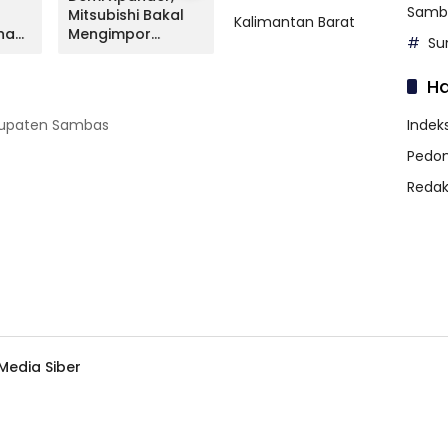
Samb
Mitsubishi Bakal
Livina Terungkap,
Mitsu
Kalimantan Barat
na
Mengimpor
Apa Kata NMI?
Lunc
Su
Kembali Pajero
Versi
Sport
H
abupaten Sambas
Indeks
Pedom
Redak
edia Siber