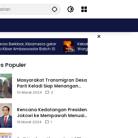
×
rkibar, Kibarnesia gelar
Kebakaran Hebat Melanda Rumah
ar Ambassador Batch 10
Warga di Gang Nelayan Sungai Pinyu
s Populer
Masyarakat Transmigran Desa
Parit Keladi Siap Menangan
Fauzan-Mirza di Pilkada Kubu
10 Maret 2024
3
Raya
Rencana Kedatangan Presiden
Jokowi ke Mempawah Menuai
Pro Kontra, Apa Sebabnya?
19 Maret 2024
1