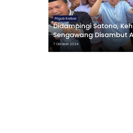
Pilgub Kalbar
Didampingi Satono, Keh
Sengawang Disambut A
7 Oktober 2024