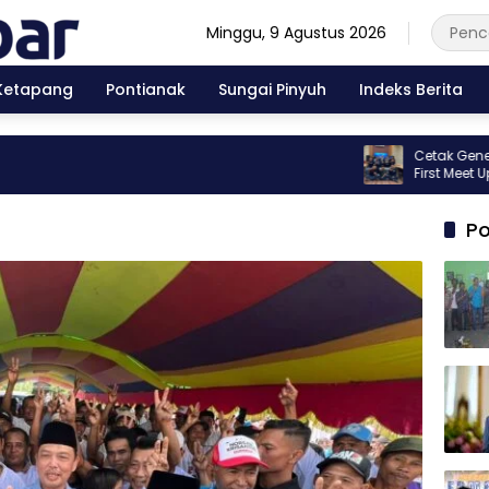
Minggu, 9 Agustus 2026
Ketapang
Pontianak
Sungai Pinyuh
Indeks Berita
Cetak Generasi Be
First Meet Up Kib
Po