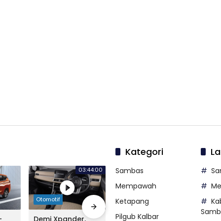
Kategori
La
03:44:00
Sambas
Sa
Mempawah
M
Otomotif
Otomotif
Otomo
Ketapang
Ka
Samb
Pilgub Kalbar
-
Demi Xpander,
Sosok New Nissan
Alian