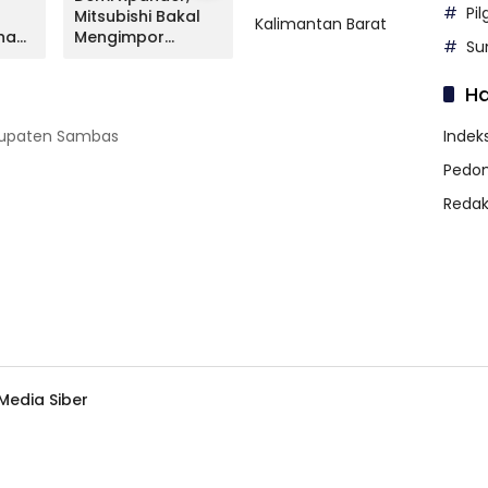
Pi
Mitsubishi Bakal
Livina Terungkap,
Mitsu
Kalimantan Barat
na
Mengimpor
Apa Kata NMI?
Lunc
Su
Kembali Pajero
Versi
Sport
H
abupaten Sambas
Indeks
Pedom
Redak
edia Siber