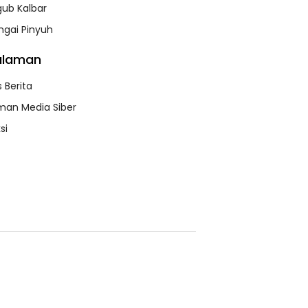
lgub Kalbar
bishi
Mitsubishi Bakal
Livina Terungkap,
urkan Livina
Mengimpor
Apa Kata NMI?
ngai Pinyuh
 Mungil
Kembali Pajero
Sport
alaman
 Berita
an Media Siber
si