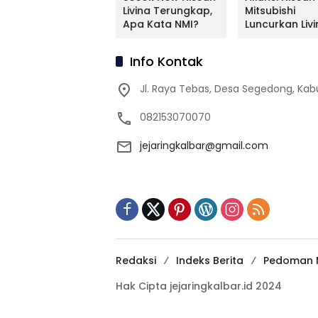
Mitsubishi Bakal
Livina Terungkap,
Mitsubishi
Mengimpor
Apa Kata NMI?
Luncurkan Livi
Kembali Pajero
Versi Mungil
Sport
Info Kontak
Jl. Raya Tebas, Desa Segedong, K
082153070070
jejaringkalbar@gmail.com
Redaksi
Indeks Berita
Pedoman M
Hak Cipta jejaringkalbar.id 2024