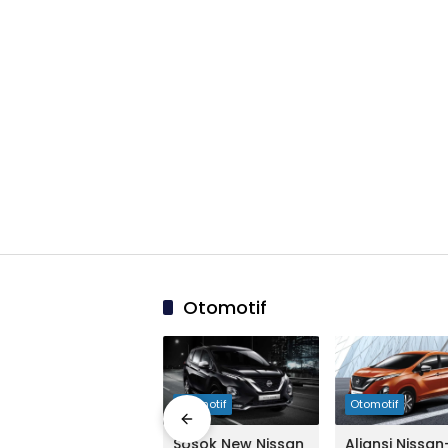
Otomotif
03:44:00
Otomotif
Otomotif
Otomotif
Demi Xpander,
Sosok New Nissan
Aliansi Nissan