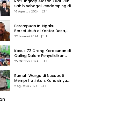
Rofi Ungkap Alasan Kuat Pilih
Sabib sebagai Pendamping di
Pilkada Sambas
16 Agustus 2024
1
Perempuan Ini Ngaku
Bersetubuh di Kantor Desa,
Kades Pasir Panjang
22 Januari 2024
1
Mempawah Membantah:
Silakan Buktikan!
Kasus 72 Orang Keracunan di
Galing Dalam Penyelidikan
Polres Sambas
25 Oktober 2024
1
Rumah Warga di Nusapati
Memprihatinkan, Kondisinya
Nyaris Roboh dan Tidak Layak
2 Agustus 2024
1
Huni
lan