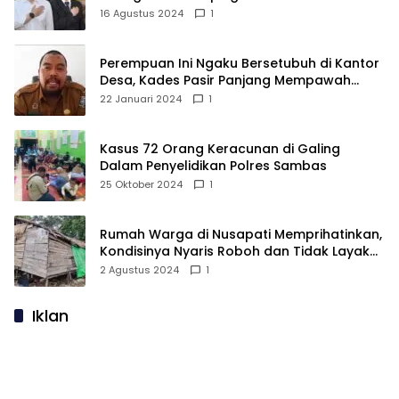
16 Agustus 2024
1
Perempuan Ini Ngaku Bersetubuh di Kantor
Desa, Kades Pasir Panjang Mempawah
Membantah: Silakan Buktikan!
22 Januari 2024
1
Kasus 72 Orang Keracunan di Galing
Dalam Penyelidikan Polres Sambas
25 Oktober 2024
1
Rumah Warga di Nusapati Memprihatinkan,
Kondisinya Nyaris Roboh dan Tidak Layak
Huni
2 Agustus 2024
1
Iklan