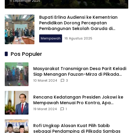
akan Jadikan Mempawah Pusat
11 September 2025
Pendidikan Unggul di Kalbar
Bupati Erlina Audiensi ke Kementrian
Pendidikan Dorong Percepatan
Pembangunan Sekolah Garuda di
Mempawah
Mempawah
16 Agustus 2025
Pos Populer
Masyarakat Transmigran Desa Parit Keladi
Siap Menangan Fauzan-Mirza di Pilkada
Kubu Raya
10 Maret 2024
3
Rencana Kedatangan Presiden Jokowi ke
Mempawah Menuai Pro Kontra, Apa
Sebabnya?
19 Maret 2024
1
Rofi Ungkap Alasan Kuat Pilih Sabib
sebagai Pendamping di Pilkada Sambas