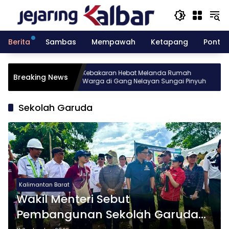
Langsung
ke
konten
Berita
Sambas
Mempawah
Ketapang
Pontia
esia gelar
Kebakaran Hebat Melanda Rumah
Breaking News
 Batch 10
Warga di Gang Nelayan Sungai Pinyuh
Sekolah Garuda
Kalimantan Barat
Wakil Menteri Sebut
Pembangunan Sekolah Garuda