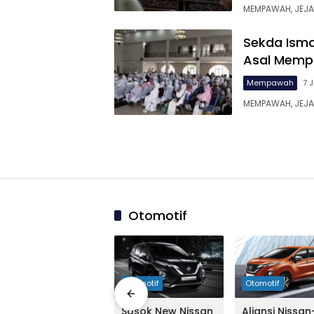
MEMPAWAH, JEJA
Sekda Isma
Asal Mempa
Mempawah
7 
MEMPAWAH, JEJA
Otomotif
03:44:00
Otomotif
Otomotif
Otomotif
Demi Xpander,
Sosok New Nissan
Aliansi Nissan