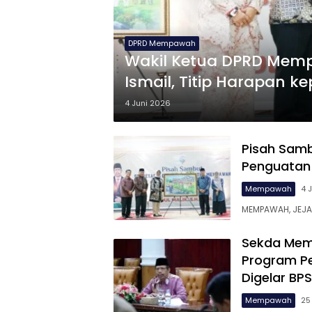
DPRD Mempawah
Wakil Ketua DPRD Memp
Ismail, Titip Harapan 
4 Juni 2026
Pisah Sam
Penguatan 
Mempawah
4 
MEMPAWAH, JEJA
Sekda Memp
Program Pe
Digelar BPS
Mempawah
25