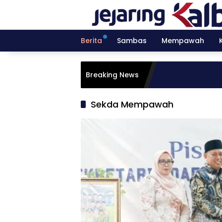
Langsung
ke
konten
Berita
Sambas
Mempawah
Breaking News
Sekda Mempawah