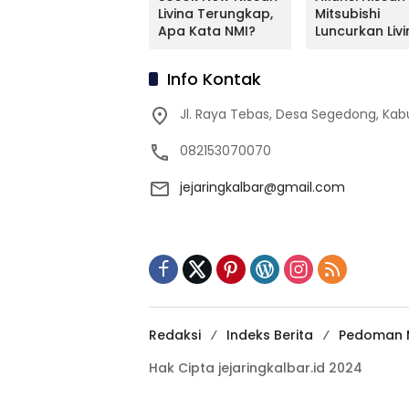
Mitsubishi Bakal
Livina Terungkap,
Mitsubishi
Mengimpor
Apa Kata NMI?
Luncurkan Livi
Kembali Pajero
Versi Mungil
Sport
Info Kontak
Jl. Raya Tebas, Desa Segedong, K
082153070070
jejaringkalbar@gmail.com
Redaksi
Indeks Berita
Pedoman M
Hak Cipta jejaringkalbar.id 2024