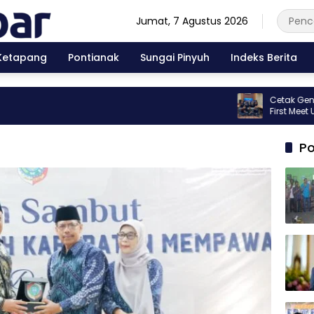
Jumat, 7 Agustus 2026
Ketapang
Pontianak
Sungai Pinyuh
Indeks Berita
Cetak Generasi Be
First Meet Up Ki
Po