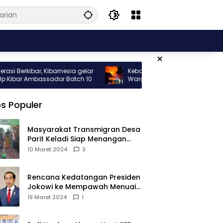
×
rkibar, Kibarnesia gelar
Kebakaran Hebat Melanda Rumah
bar Ambassador Batch 10
Warga di Gang Nelayan Sungai Piny
s Populer
Masyarakat Transmigran Desa
Parit Keladi Siap Menangan
Fauzan-Mirza di Pilkada Kubu
10 Maret 2024
3
Raya
Rencana Kedatangan Presiden
Jokowi ke Mempawah Menuai
Pro Kontra, Apa Sebabnya?
19 Maret 2024
1