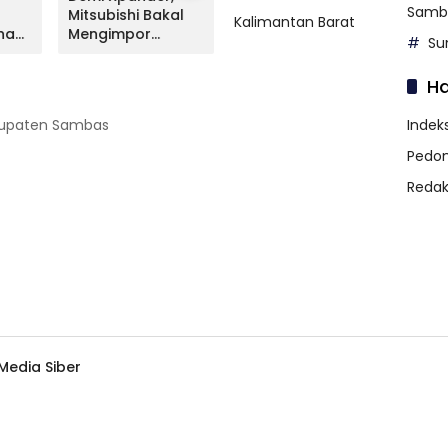
Samb
Mitsubishi Bakal
Livina Terungkap,
Mitsu
Kalimantan Barat
na
Mengimpor
Apa Kata NMI?
Lunc
Su
Kembali Pajero
Versi
Sport
H
abupaten Sambas
Indeks
Pedom
Redak
edia Siber