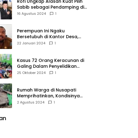
Rofi Ungkap Alasan Kuat Pilih
Sabib sebagai Pendamping di
Pilkada Sambas
16 Agustus 2024
1
Perempuan Ini Ngaku
Bersetubuh di Kantor Desa,
Kades Pasir Panjang
22 Januari 2024
1
Mempawah Membantah:
Silakan Buktikan!
Kasus 72 Orang Keracunan di
Galing Dalam Penyelidikan
Polres Sambas
25 Oktober 2024
1
Rumah Warga di Nusapati
Memprihatinkan, Kondisinya
Nyaris Roboh dan Tidak Layak
2 Agustus 2024
1
Huni
lan