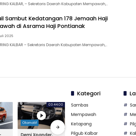
RING KALBAR, – Sekretaris Daerah Kabupaten Mempawah,…
il Sambut Kedatangan 178 Jemaah Haji
wah di Asrama Haji Pontianak
Juli 2025
RING KALBAR – Sekretaris Daerah Kabupaten Mempawah,…
Kategori
La
03:44:00
Sambas
Sa
Mempawah
M
Otomotif
Otomotif
Otomo
Ketapang
Pi
Pilgub Kalbar
Ka
-
Demi Xpander,
Sosok New Nissan
Alian