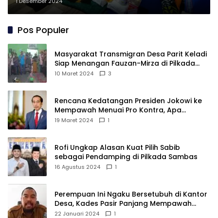
Polio di Sungai Pinyuh
1 Desember 2024
Pos Populer
Masyarakat Transmigran Desa Parit Keladi
Siap Menangan Fauzan-Mirza di Pilkada
Kubu Raya
10 Maret 2024
3
Rencana Kedatangan Presiden Jokowi ke
Mempawah Menuai Pro Kontra, Apa
Sebabnya?
19 Maret 2024
1
Rofi Ungkap Alasan Kuat Pilih Sabib
sebagai Pendamping di Pilkada Sambas
16 Agustus 2024
1
Perempuan Ini Ngaku Bersetubuh di Kantor
Desa, Kades Pasir Panjang Mempawah
Membantah: Silakan Buktikan!
22 Januari 2024
1