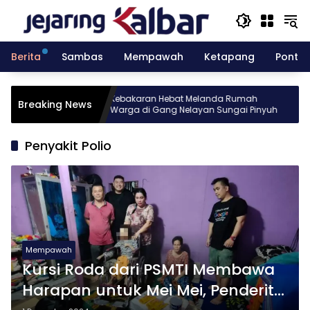
Langsung
ke
konten
Berita
Sambas
Mempawah
Ketapang
Pontia
esia gelar
Kebakaran Hebat Melanda Rumah
Breaking News
 Batch 10
Warga di Gang Nelayan Sungai Pinyuh
Penyakit Polio
Mempawah
Kursi Roda dari PSMTI Membawa
Harapan untuk Mei Mei, Penderita