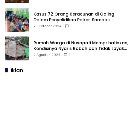
Kasus 72 Orang Keracunan di Galing
Dalam Penyelidikan Polres Sambas
25 Oktober 2024
1
Rumah Warga di Nusapati Memprihatinkan,
Kondisinya Nyaris Roboh dan Tidak Layak
Huni
2 Agustus 2024
1
Iklan