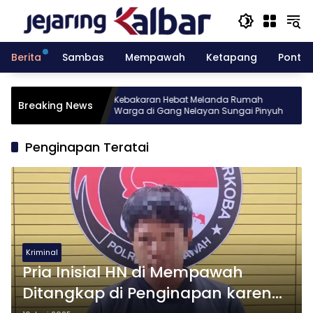
Langsung
ke
konten
Berita
Sambas
Mempawah
Ketapang
Pontia
nesia gelar
Kebakaran Hebat Melanda Rumah
Breaking News
r Batch 10
Warga di Gang Nelayan Sungai Pinyuh
Penginapan Teratai
Kriminal
Pria Inisial HN di Mempawah
Ditangkap di Penginapan karena