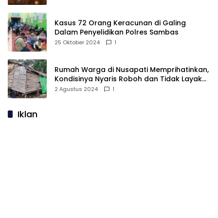
Kasus 72 Orang Keracunan di Galing
Dalam Penyelidikan Polres Sambas
25 Oktober 2024
1
Rumah Warga di Nusapati Memprihatinkan,
Kondisinya Nyaris Roboh dan Tidak Layak
Huni
2 Agustus 2024
1
Iklan