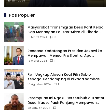
Transaksi Narkoba
16 Juni 2025
Pos Populer
Masyarakat Transmigran Desa Parit Keladi
Siap Menangan Fauzan-Mirza di Pilkada
Kubu Raya
10 Maret 2024
3
Rencana Kedatangan Presiden Jokowi ke
Mempawah Menuai Pro Kontra, Apa
Sebabnya?
19 Maret 2024
1
Rofi Ungkap Alasan Kuat Pilih Sabib
sebagai Pendamping di Pilkada Sambas
16 Agustus 2024
1
Perempuan Ini Ngaku Bersetubuh di Kantor
Desa, Kades Pasir Panjang Mempawah
Membantah: Silakan Buktikan!
22 Januari 2024
1