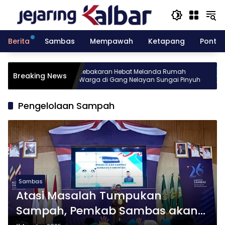
Langsung
ke
konten
Berita
Sambas
Mempawah
Ketapang
Pontia
sia gelar
Kebakaran Hebat Melanda Rumah
K
Breaking News
Batch 10
Warga di Gang Nelayan Sungai Pinyuh
T
Pengelolaan Sampah
Sambas
Atasi Masalah Tumpukan
Sampah, Pemkab Sambas akan