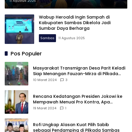
Terapkan Pengelolaan Sampah
11 Agustus 2025
Berbasis Komunitas
Wabup Heroaldi Ingin Sampah di
Kabupaten Sambas Dikelola Jadi
Sumbar Daya Berharga
Sambas
11 Agustus 2025
Pos Populer
Masyarakat Transmigran Desa Parit Keladi
Siap Menangan Fauzan-Mirza di Pilkada
Kubu Raya
10 Maret 2024
3
Rencana Kedatangan Presiden Jokowi ke
Mempawah Menuai Pro Kontra, Apa
Sebabnya?
19 Maret 2024
1
Rofi Ungkap Alasan Kuat Pilih Sabib
sebagai Pendamping di Pilkada Sambas