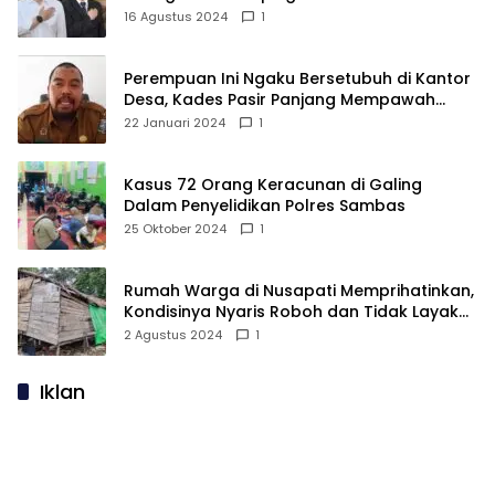
16 Agustus 2024
1
Perempuan Ini Ngaku Bersetubuh di Kantor
Desa, Kades Pasir Panjang Mempawah
Membantah: Silakan Buktikan!
22 Januari 2024
1
Kasus 72 Orang Keracunan di Galing
Dalam Penyelidikan Polres Sambas
25 Oktober 2024
1
Rumah Warga di Nusapati Memprihatinkan,
Kondisinya Nyaris Roboh dan Tidak Layak
Huni
2 Agustus 2024
1
Iklan