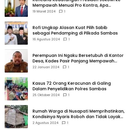
Mempawah Menuai Pro Kontra, Apa
Sebabnya?
19 Maret 2024
1
Rofi Ungkap Alasan Kuat Pilih Sabib
sebagai Pendamping di Pilkada Sambas
16 Agustus 2024
1
Perempuan Ini Ngaku Bersetubuh di Kantor
Desa, Kades Pasir Panjang Mempawah
Membantah: Silakan Buktikan!
22 Januari 2024
1
Kasus 72 Orang Keracunan di Galing
Dalam Penyelidikan Polres Sambas
25 Oktober 2024
1
Rumah Warga di Nusapati Memprihatinkan,
Kondisinya Nyaris Roboh dan Tidak Layak
Huni
2 Agustus 2024
1