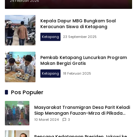
dan Transparansi
24 Februari 2026
Kepala Dapur MBG Bungkam Soal
Keracunan Siswa di Ketapang
Ketapang
23 September 2025
Pemkab Ketapang Luncurkan Program
Makan Bergizi Gratis
Ketapang
18 Februari 2025
Pos Populer
Masyarakat Transmigran Desa Parit Keladi
Siap Menangan Fauzan-Mirza di Pilkada
Kubu Raya
10 Maret 2024
3
Rencana Kedatangan Presiden Jokowi ke