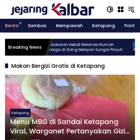
Langsung
ke
konten
Berita
Sambas
Mempawah
Ketapang
Pontia
a gelar
Kebakaran Hebat Melanda Rumah
KP
Breaking News
atch 10
Warga di Gang Nelayan Sungai Pinyuh
Te
Makan Bergizi Gratis di Ketapang
Ketapang
Menu MBG di Sandai Ketapang
Viral, Warganet Pertanyakan Gizi