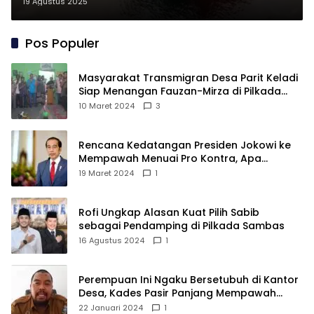
Ditemukan Bersimbah Darah
19 Agustus 2025
Pos Populer
Masyarakat Transmigran Desa Parit Keladi
Siap Menangan Fauzan-Mirza di Pilkada
Kubu Raya
10 Maret 2024
3
Rencana Kedatangan Presiden Jokowi ke
Mempawah Menuai Pro Kontra, Apa
Sebabnya?
19 Maret 2024
1
Rofi Ungkap Alasan Kuat Pilih Sabib
sebagai Pendamping di Pilkada Sambas
16 Agustus 2024
1
Perempuan Ini Ngaku Bersetubuh di Kantor
Desa, Kades Pasir Panjang Mempawah
Membantah: Silakan Buktikan!
22 Januari 2024
1