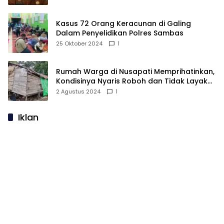
Kasus 72 Orang Keracunan di Galing
Dalam Penyelidikan Polres Sambas
25 Oktober 2024
1
Rumah Warga di Nusapati Memprihatinkan,
Kondisinya Nyaris Roboh dan Tidak Layak
Huni
2 Agustus 2024
1
Iklan