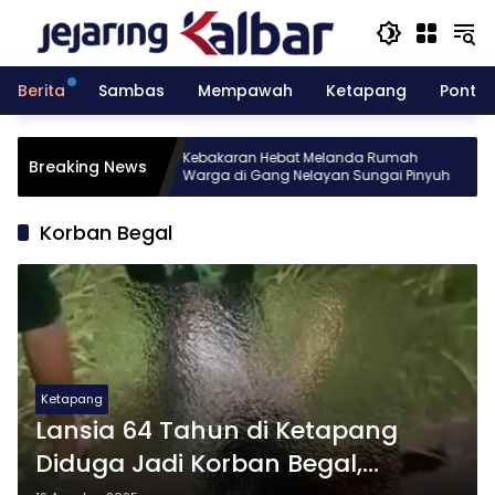
Langsung
ke
konten
Berita
Sambas
Mempawah
Ketapang
Pontia
esia gelar
Kebakaran Hebat Melanda Rumah
Breaking News
r Batch 10
Warga di Gang Nelayan Sungai Pinyuh
Korban Begal
Ketapang
Lansia 64 Tahun di Ketapang
Diduga Jadi Korban Begal,