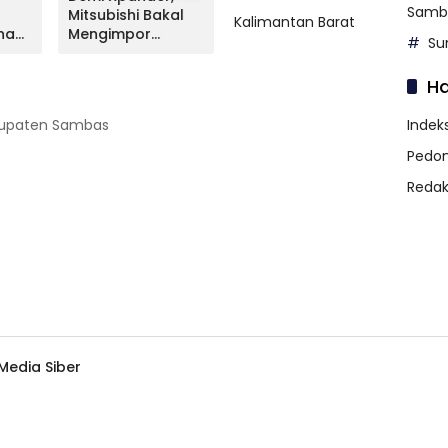
Samb
Mitsubishi Bakal
Livina Terungkap,
Mitsu
Kalimantan Barat
na
Mengimpor
Apa Kata NMI?
Lunc
Su
Kembali Pajero
Versi
Sport
H
abupaten Sambas
Indeks
Pedom
Redak
edia Siber