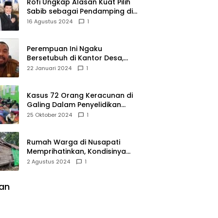
Rofi Ungkap Alasan Kuat Pilih
Sabib sebagai Pendamping di
Pilkada Sambas
16 Agustus 2024
1
Perempuan Ini Ngaku
Bersetubuh di Kantor Desa,
Kades Pasir Panjang
22 Januari 2024
1
Mempawah Membantah:
Silakan Buktikan!
Kasus 72 Orang Keracunan di
Galing Dalam Penyelidikan
Polres Sambas
25 Oktober 2024
1
Rumah Warga di Nusapati
Memprihatinkan, Kondisinya
Nyaris Roboh dan Tidak Layak
2 Agustus 2024
1
Huni
lan