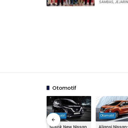
SAMBAS, JEJARI
Otomotif
03:44:00
Otomotif
Otomotif
Otomotif
Demi Xpander,
Sosok New Nissan
Aliansi Nissan