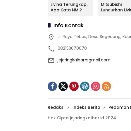
Mitsubishi Bakal
Livina Terungkap,
Mitsubishi
Mengimpor
Apa Kata NMI?
Luncurkan Livi
Kembali Pajero
Versi Mungil
Sport
Info Kontak
Jl. Raya Tebas, Desa Segedong, K
082153070070
jejaringkalbar@gmail.com
Redaksi
Indeks Berita
Pedoman M
Hak Cipta jejaringkalbar.id 2024