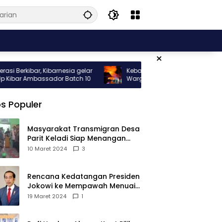
×
rkibar, Kibarnesia gelar
Kebakaran Hebat Melanda Rumah
ar Ambassador Batch 10
Warga di Gang Nelayan Sungai Pinyu
s Populer
Masyarakat Transmigran Desa
Parit Keladi Siap Menangan
Fauzan-Mirza di Pilkada Kubu
10 Maret 2024
3
Raya
Rencana Kedatangan Presiden
Jokowi ke Mempawah Menuai
Pro Kontra, Apa Sebabnya?
19 Maret 2024
1