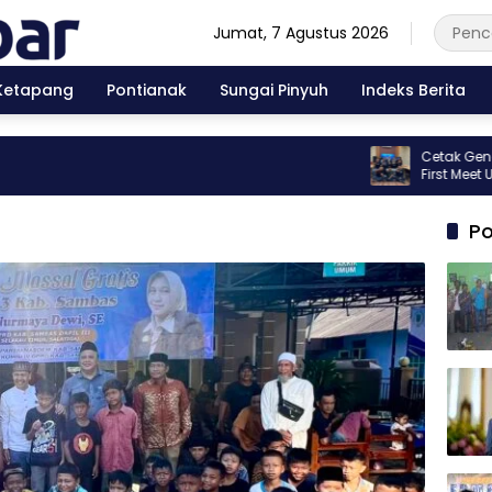
Jumat, 7 Agustus 2026
Ketapang
Pontianak
Sungai Pinyuh
Indeks Berita
Cetak Generasi Be
First Meet Up Kib
Po