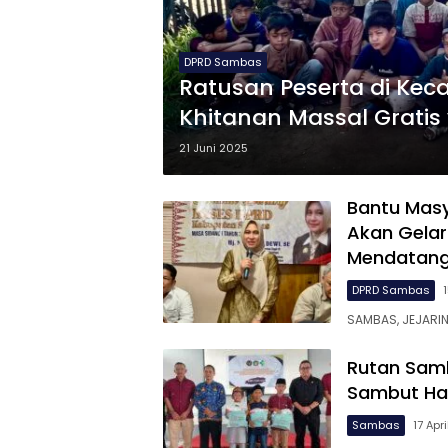
DPRD Sambas
Ratusan Peserta di Kec
Khitanan Massal Gratis
21 Juni 2025
Bantu Mas
Akan Gelar
Mendatan
DPRD Sambas
SAMBAS, JEJARI
Rutan Sam
Sambut Har
Sambas
17 Apr