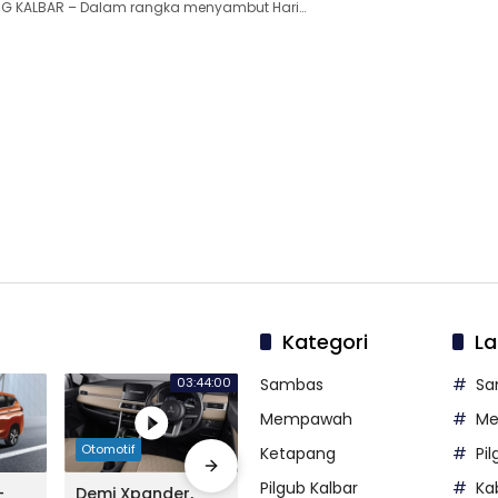
NG KALBAR – Dalam rangka menyambut Hari…
Kategori
La
03:44:00
Sambas
Sa
Mempawah
M
Otomotif
Otomotif
Otomo
Ketapang
Pi
Pilgub Kalbar
Ka
-
Demi Xpander,
Sosok New Nissan
Alian